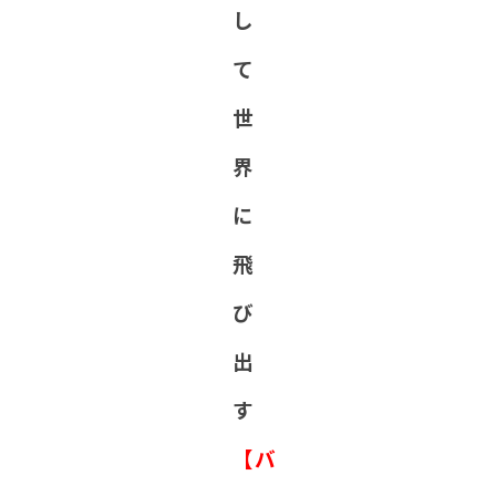
し
て
世
界
に
飛
び
出
す
【バ