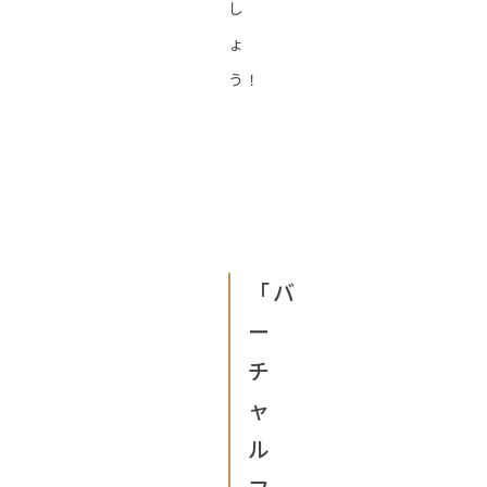
し
ょ
う！
「バ
ー
チ
ャ
ル