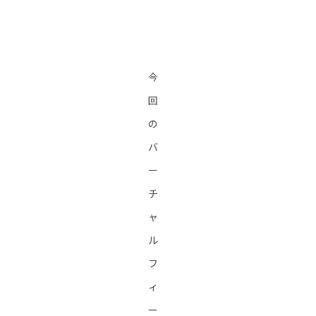
今
回
の
バ
ー
チ
ャ
ル
フ
ィ
ー