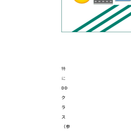
特
に
DD
ク
ラ
ス
（参