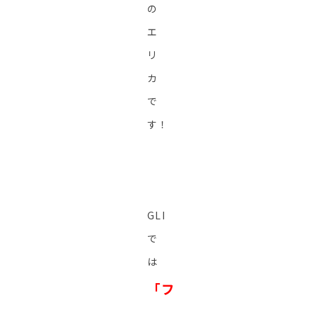
の
エ
リ
カ
で
す！
GLI
で
は
「フ