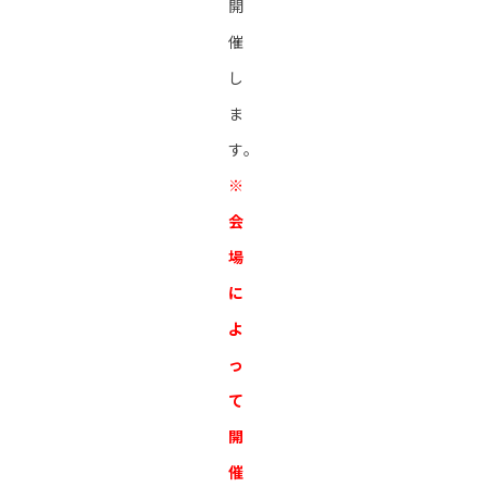
開
催
し
ま
す。
※
会
場
に
よ
っ
て
開
催