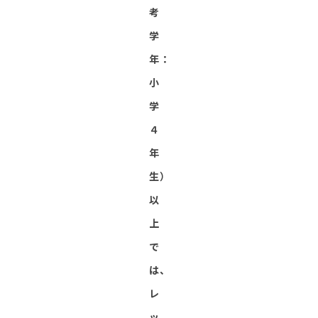
考
学
年：
小
学
４
年
生）
以
上
で
は、
レ
ッ