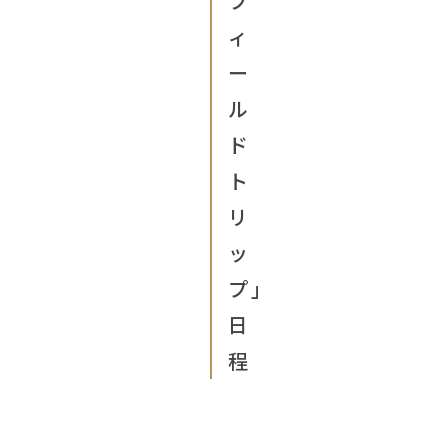
フ
ィ
ー
ル
ド
ト
リ
ッ
プ」
日
程