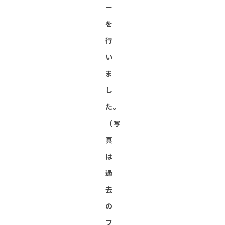
ー
を
行
い
ま
し
た。
（写
真
は
過
去
の
フ