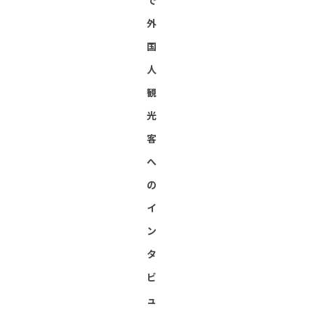
で
外
国
人
観
光
客
へ
の
イ
ン
タ
ビ
ュ