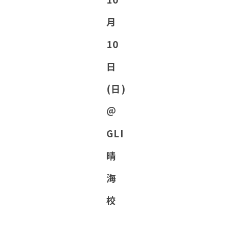
⽉
10
⽇
(日)
＠
GLI
晴
海
校