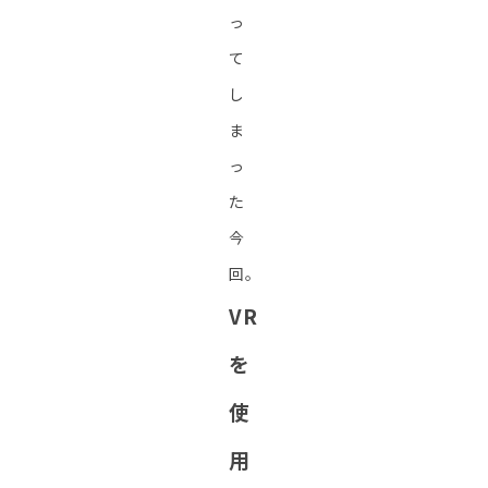
っ
て
し
ま
っ
た
今
回。
VR
を
使
用