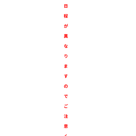
日
程
が
異
な
り
ま
す
の
で
ご
注
意