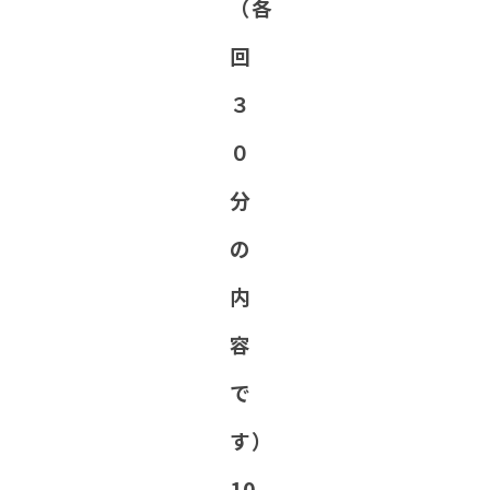
（各
回
３
０
分
の
内
容
で
す）
10