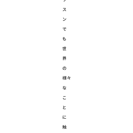
ス
ン
で
も
世
界
の
様々
な
こ
と
に
触