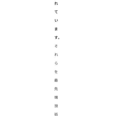
れ
て
い
ま
す。
そ
れ
ら
を
最
先
端
技
術