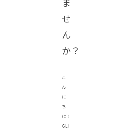
ま
せ
ん
か？
こ
ん
に
ち
は！
GLI