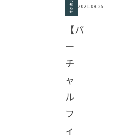
お
知
2021.09.25
ら
せ
【バ
ー
チ
ャ
ル
フ
ィ