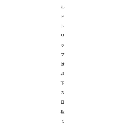
ル
ド
ト
リ
ッ
プ
は
以
下
の
日
程
で