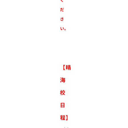
く
だ
さ
い。
【晴
海
校
⽇
程】