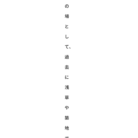
の
場
と
し
て、
過
去
に
浅
草
や
築
地