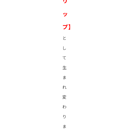
リ
ッ
プ】
と
し
て
生
ま
れ
変
わ
り
ま