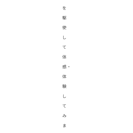
を
駆
使
し
て
体
感・
体
験
し
て
み
ま