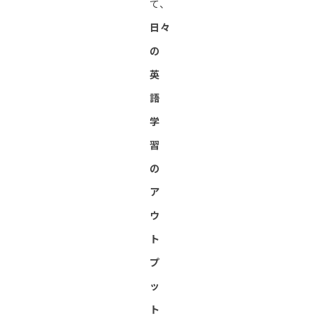
て、
日々
の
英
語
学
習
の
ア
ウ
ト
プ
ッ
ト