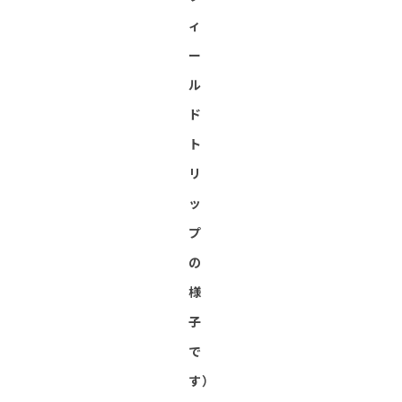
ィ
ー
ル
ド
ト
リ
ッ
プ
の
様
子
で
す）