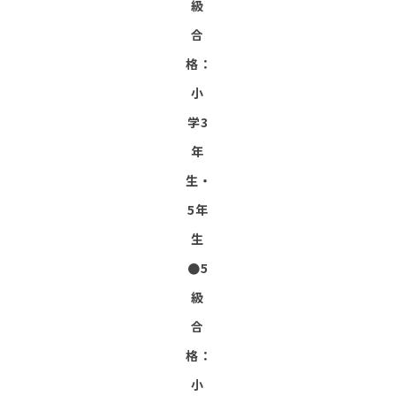
級
合
格：
小
学3
年
生・
5年
生
●5
級
合
格：
小