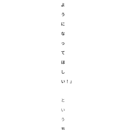
よ
う
に
な
っ
て
ほ
し
い！』
と
い
う
方