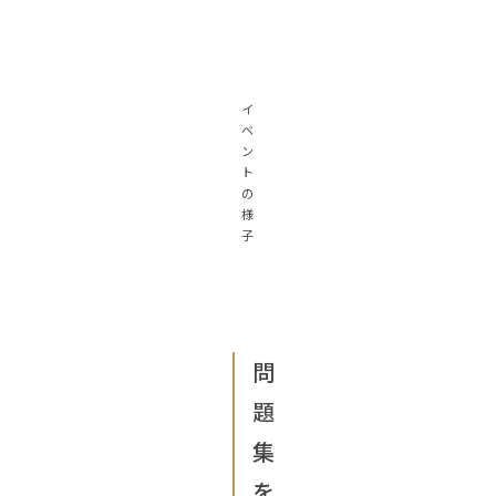
イ
ベ
ン
ト
の
様
子
問
題
集
を