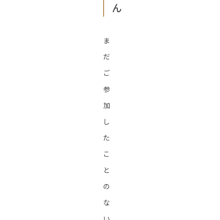
ん
ま
だ
ご
参
加
し
た
こ
と
の
な
い