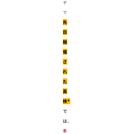
チ
で
先
日
開
催
さ
れ
た
英
検®︎
で
は、
多