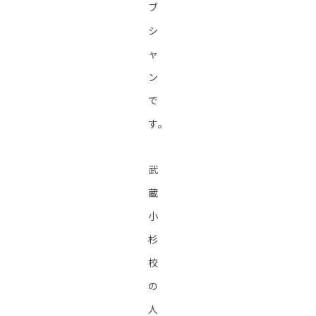
ブ
シ
ャ
ン
で
す。
武
蔵
小
杉
校
の
人