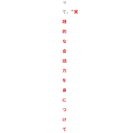
っ
て、
“実
践
的
な
会
話
力
を
身
に
つ
け
て