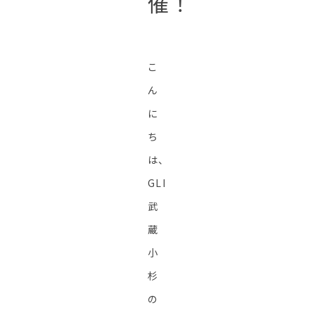
催！
こ
ん
に
ち
は、
GLI
武
蔵
小
杉
の