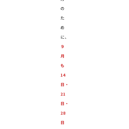
の
た
め
に、
９
月
も
14
日・
21
日・
28
日