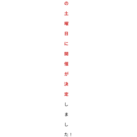
の
土
曜
日
に
開
催
が
決
定
し
ま
し
た！