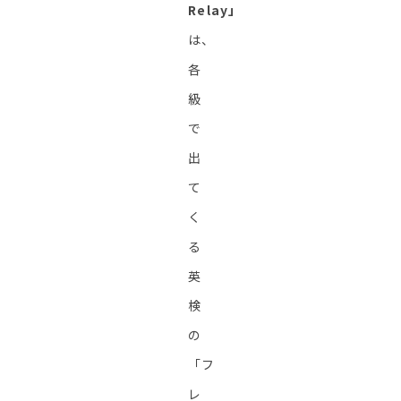
Relay」
は、
各
級
で
出
て
く
る
英
検
の
「フ
レ