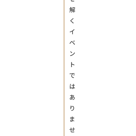
解
く
イ
ベ
ン
ト
で
は
あ
り
ま
せ