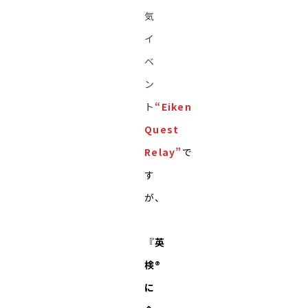
気
イ
ベ
ン
ト
“Eiken
Quest
Relay”
で
す
が、
『
英
検®︎
に