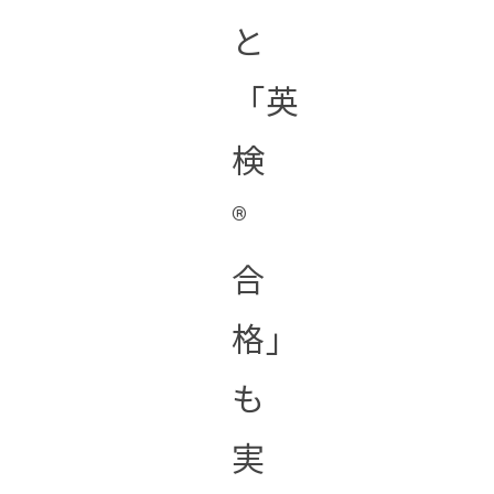
と
「英
検
®︎
合
格」
も
実