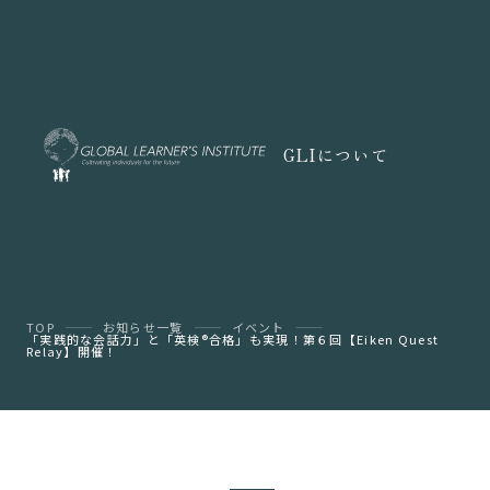
GLIについて
TOP
お知らせ一覧
イベント
「実践的な会話力」と「英検®︎合格」も実現！第６回【Eiken Quest
Relay】開催！