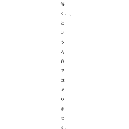
解
く、、
と
い
う
内
容
で
は
あ
り
ま
せ
ん。