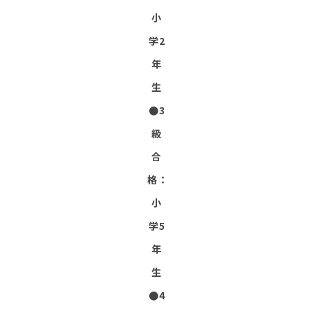
小
学2
年
生
●3
級
合
格：
小
学5
年
生
●4