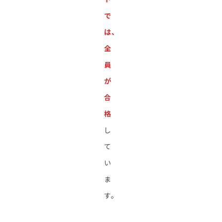
で
は、
全
員
が
合
格
し
て
い
ま
す。