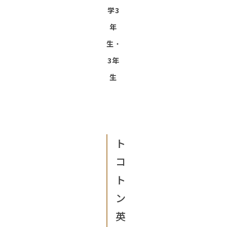
学3
年
生
・
3年
生
ト
コ
ト
ン
英