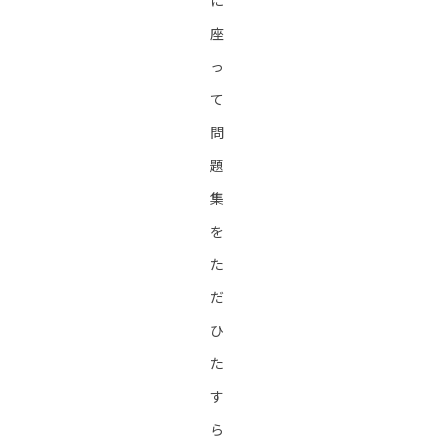
に
座
っ
て
問
題
集
を
た
だ
ひ
た
す
ら