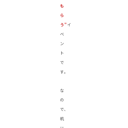
も
ら
う”
イ
ベ
ン
ト
で
す。
な
の
で、
机