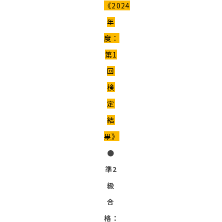
《2024
年
度：
第1
回
検
定
結
果》
●
準2
級
合
格：