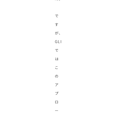
で
す
が、
GLI
で
は
こ
の
ア
プ
ロ
ー