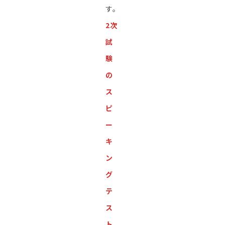
す。
2次
試
験
の
ス
ピ
ー
キ
ン
グ
テ
ス
ト