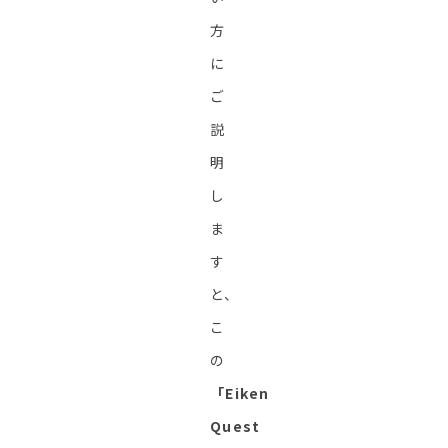
方
に
ご
説
明
し
ま
す
と、
こ
の
「Eiken
Quest