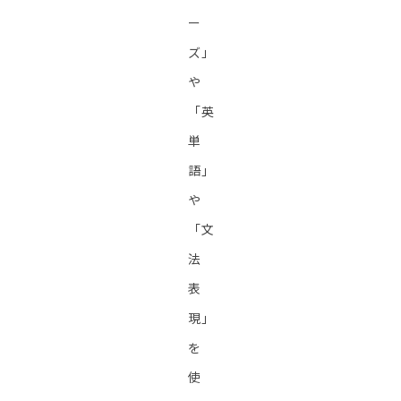
ー
ズ」
や
「英
単
語」
や
「文
法
表
現」
を
使