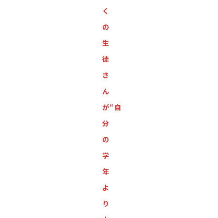
く
の
生
徒
さ
ん
が“自
分
の
学
年
よ
り