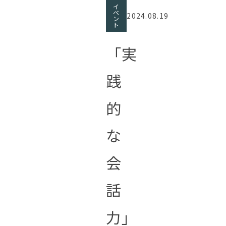
イ
ベ
2024.08.19
ン
ト
「実
践
的
な
会
話
力」