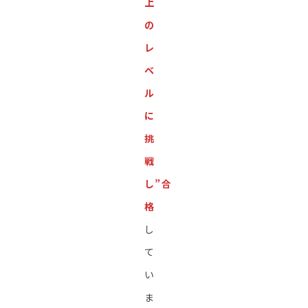
上
の
レ
ベ
ル
に
挑
戦
し”合
格
し
て
い
ま