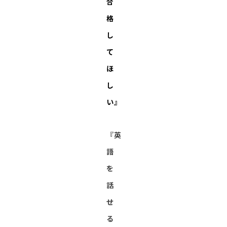
合
格
し
て
ほ
し
い』
『英
語
を
話
せ
る