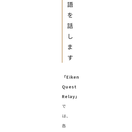
語
を
話
し
ま
す
「Eiken
Quest
Relay」
で
は、
各