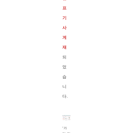
프
기
사
게
재
되
었
습
니
다.
'가