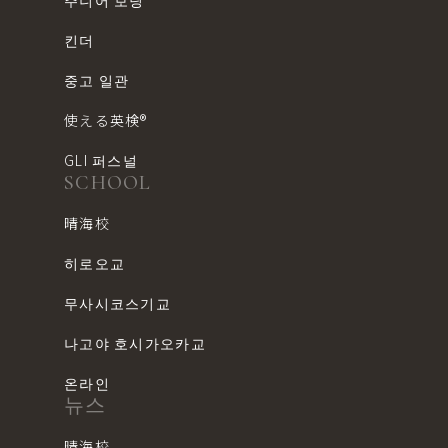
주니어 보딩
킨더
중고 일관
使える英検®︎
GLI 퍼스널
SCHOOL
晴海校
히로오교
무사시코스기교
나고야 호시가오카교
온라인
뉴스
晴海校