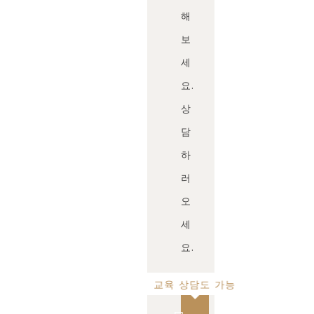
해
보
세
요.
상
담
하
러
오
세
요.
교육 상담도 가능