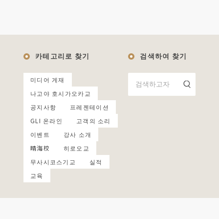
카테고리로 찾기
검색하여 찾기
미디어 게재
나고야 호시가오카교
공지사항
프레젠테이션
GLI 온라인
고객의 소리
이벤트
강사 소개
晴海校
히로오교
무사시코스기교
실적
교육