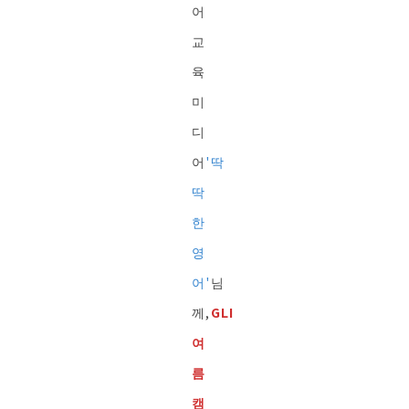
어
교
육
미
디
어
'딱
딱
한
영
어'
님
께,
GLI
여
름
캠