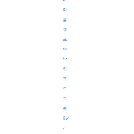
여
름
캠
프
숙
박
형
프
로
그
램
6선
라