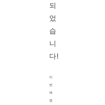
되
었
습
니
다!
이
번
에
영