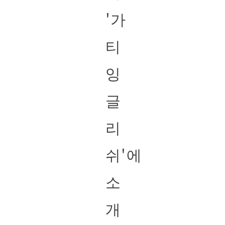
'가
티
잉
글
리
쉬'에
소
개