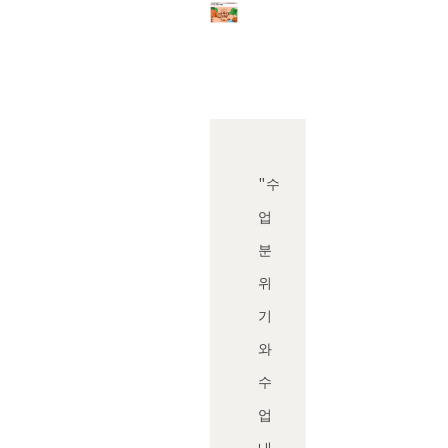
"수
업
분
위
기
와
수
업
내