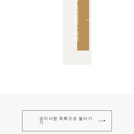
무
료
체
험
레
슨
예
약
공지사항 목록으로 돌아가
기