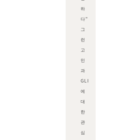
하
다"
그
런
고
민
과
GLI
에
대
한
관
심