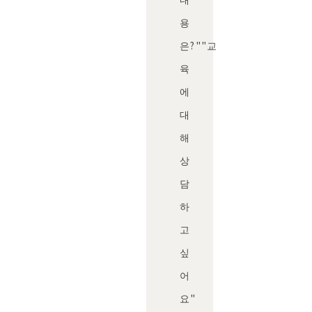
용
은?"
"교
육
에
대
해
상
담
하
고
싶
어
요"