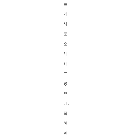
는
기
사
로
소
개
해
드
렸
으
니,
꼭
한
번