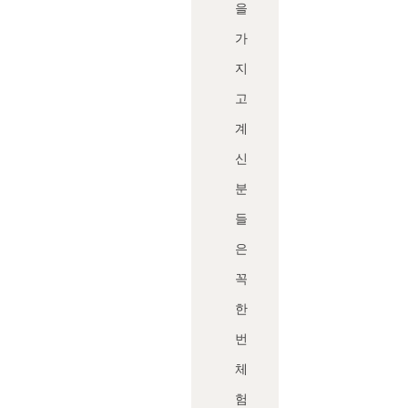
을
가
지
고
계
신
분
들
은
꼭
한
번
체
험