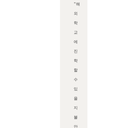
"해
외
학
교
에
진
학
할
수
있
을
지
불
안