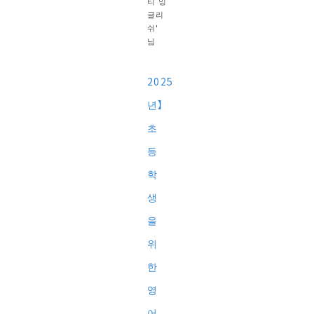
티 잉
글리
쉬'
님
2025
년】
초
등
학
생
을
위
한
영
어