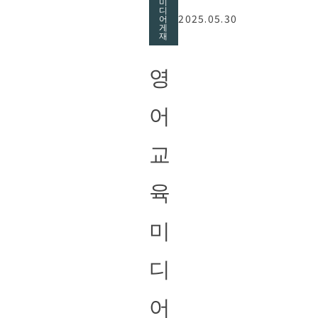
미
디
2025.05.30
어
게
재
영
어
교
육
미
디
어