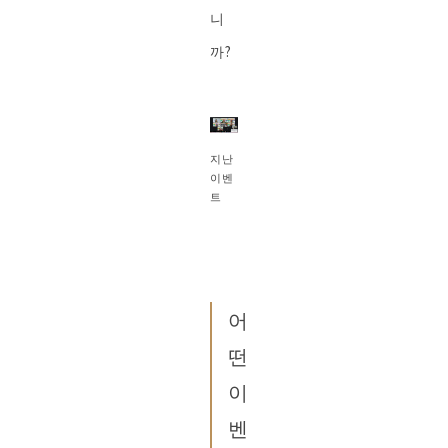
니
까?
지난
이벤
트
어
떤
이
벤