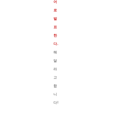
어
로
발
표
한
다.
해
달
라
고
합
니
다!