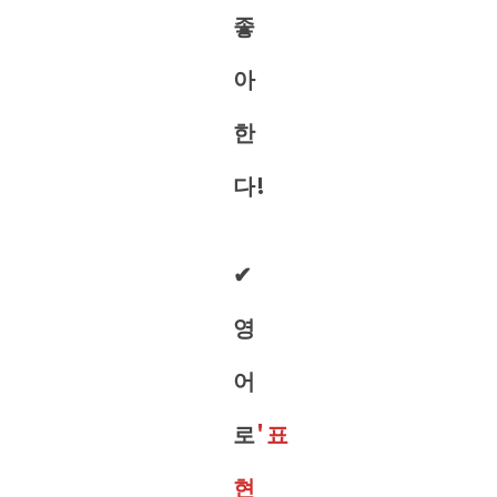
좋
아
한
다!
✔︎
영
어
로
'표
현