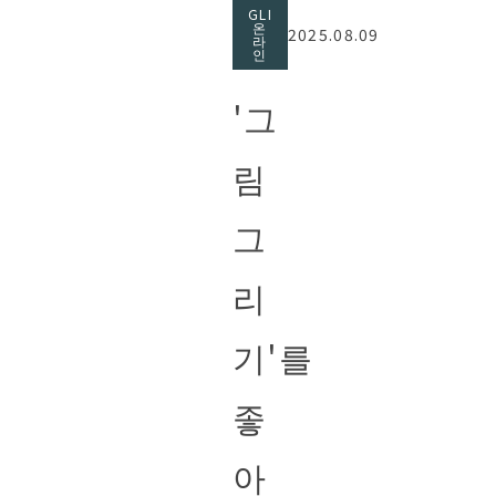
GLI
온
2025.08.09
라
인
'그
림
그
리
기'를
좋
아