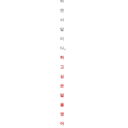
하
면
서
말
이
다,
하
고
싶
은
말
을
영
어