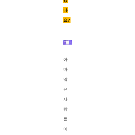
겼
나
요?
아
마
많
은
사
람
들
이