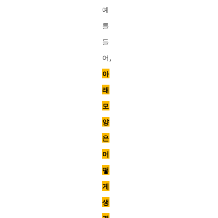
예
를
들
어,
아
래
모
양
은
어
떻
게
생