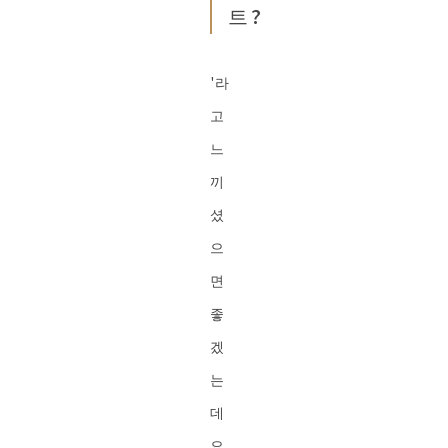
트?
'라
고
느
끼
셨
으
면
좋
겠
는
데
요,