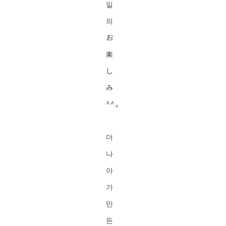
일
의
お
楽
し
み
^^。
더
나
아
가
만
든