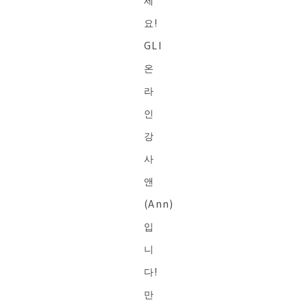
세
요!
GLI
온
라
인
강
사
앤
(Ann)
입
니
다!
만