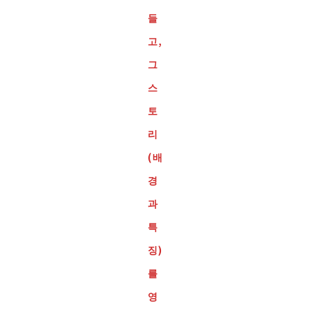
들
고,
그
스
토
리
(배
경
과
특
징)
를
영