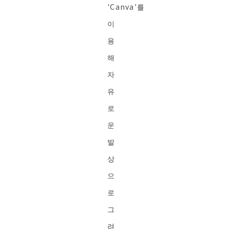
'Canva'를
이
용
해
자
유
로
운
발
상
으
로
그
려