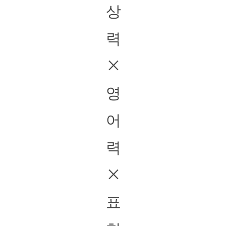
상
력
×
영
어
력
×
표