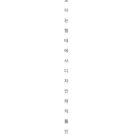
이
는
형
태
에
서
디
자
인
제
작
툴
인