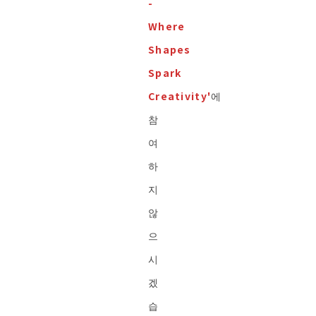
-
Where
Shapes
Spark
Creativity'
에
참
여
하
지
않
으
시
겠
습