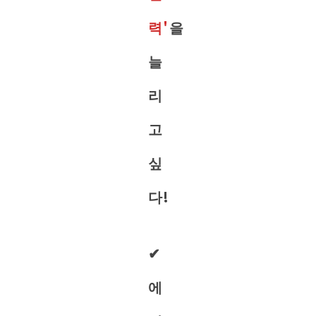
력'
을
늘
리
고
싶
다!
✔︎
에