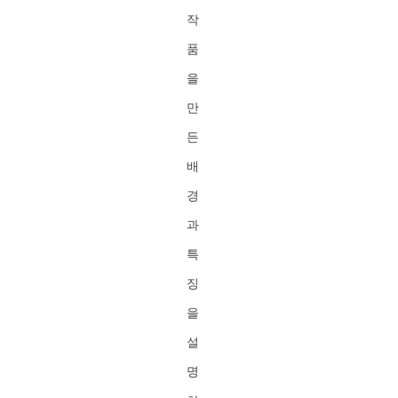
작
품
을
만
든
배
경
과
특
징
을
설
명