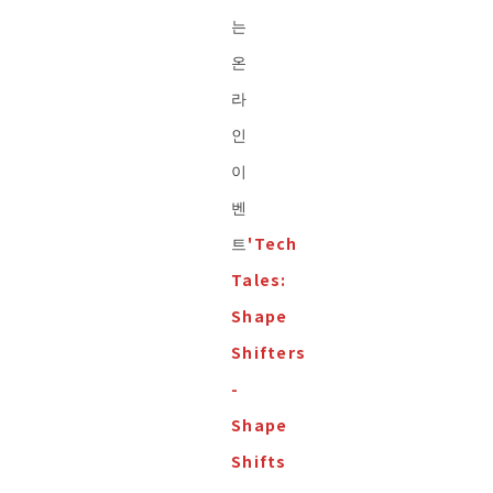
는
온
라
인
이
벤
트
'Tech
Tales:
Shape
Shifters
-
Shape
Shifts