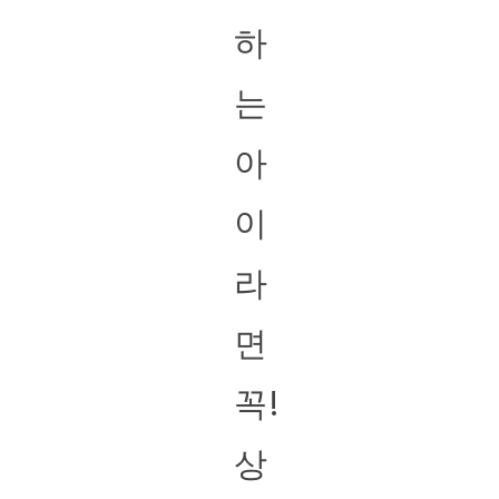
하
는
아
이
라
면
꼭!
상