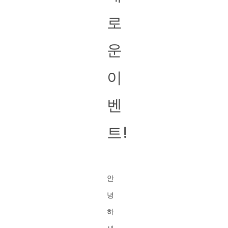
로
운
이
벤
트!
안
녕
하