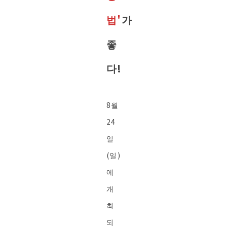
법'
가
좋
다!
8월
24
일
(일)
에
개
최
되