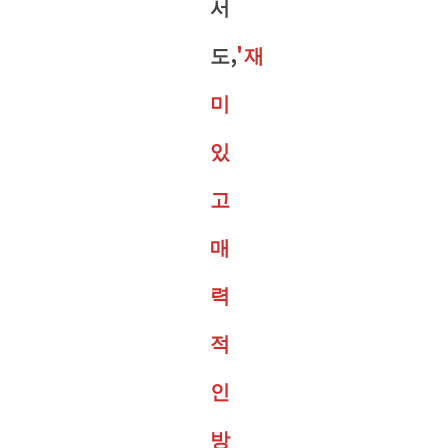
서
도,
'재
미
있
고
매
력
적
인
방