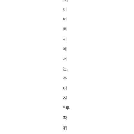
이
번
행
사
에
서
는,
주
어
진
“무
작
위