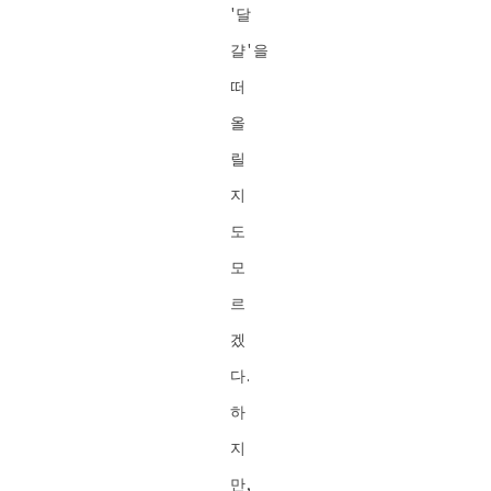
'달
걀'을
떠
올
릴
지
도
모
르
겠
다.
하
지
만,