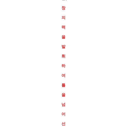
창
의
력
을
발
휘
하
여
틀
을
넘
어
선