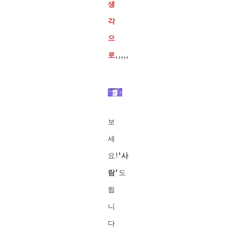
생
각
으
로
,,,,,
보
세
요!
'사
람'
도
됩
니
다