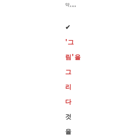
약,,,,
✔︎
'그
림'을
그
리
다
것
을