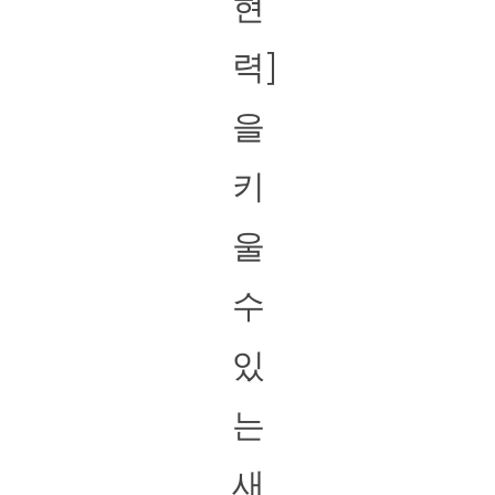
현
력]
을
키
울
수
있
는
새