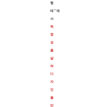
형
태”에
서
독
창
성
을
살
려
디
자
인
을
만