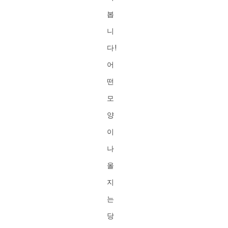
봅
니
다!
어
떤
모
양
이
나
올
지
는
당