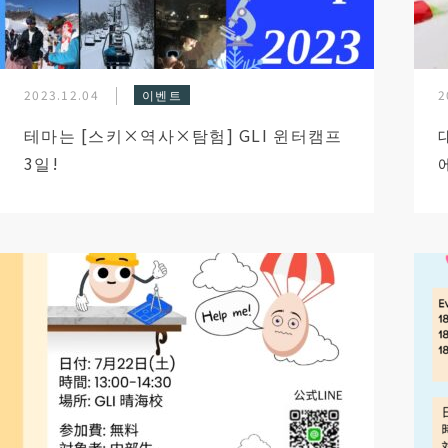
2023.12.04
이벤트
2
테마는 [스키×역사×탐험] GLI 윈터캠프
3일!