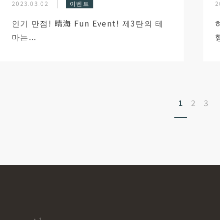
2023.03.02
이벤트
2
인기 만점! 晴海 Fun Event! 제3탄의 테
마는...
1
2
3