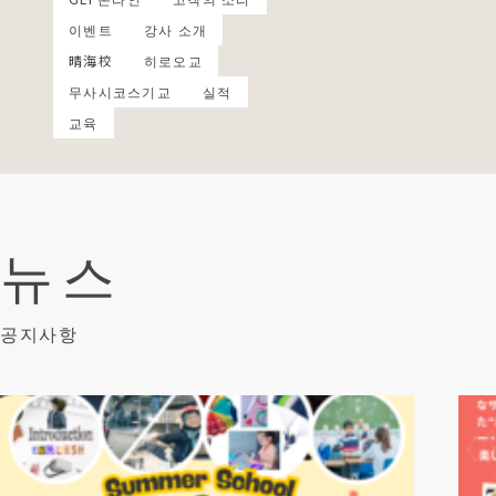
이벤트
강사 소개
晴海校
히로오교
무사시코스기교
실적
교육
뉴스
공지사항