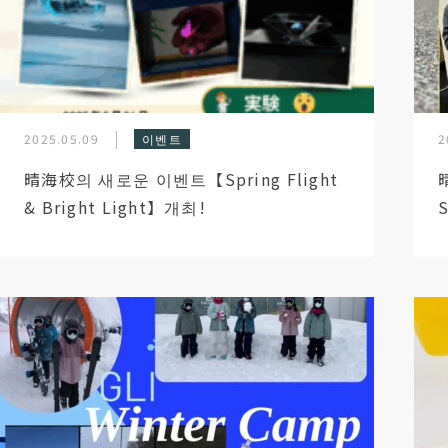
2025.05.09
이벤트
2
晴海校의 새로운 이벤트【Spring Flight
& Bright Light】개최!