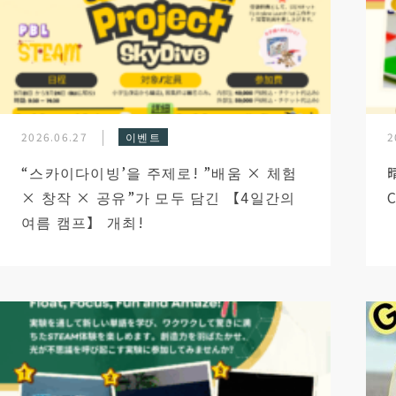
2026.06.27
이벤트
2
“스카이다이빙’을 주제로! ”배움 × 체험
× 창작 × 공유”가 모두 담긴 【4일간의
여름 캠프】 개최!