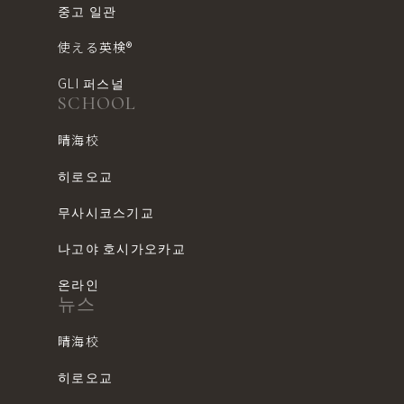
중고 일관
使える英検®︎
GLI 퍼스널
SCHOOL
晴海校
히로오교
무사시코스기교
나고야 호시가오카교
온라인
뉴스
晴海校
히로오교