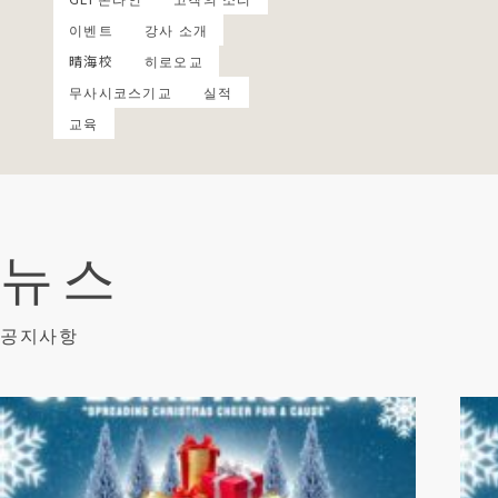
이벤트
강사 소개
晴海校
히로오교
무사시코스기교
실적
교육
뉴스
공지사항