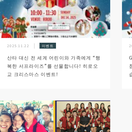
2025.11.22
이벤트
2
산타 대신 전 세계 어린이와 가족에게 “행
복한 서프라이즈”를 선물합니다! 히로오
교 크리스마스 이벤트!