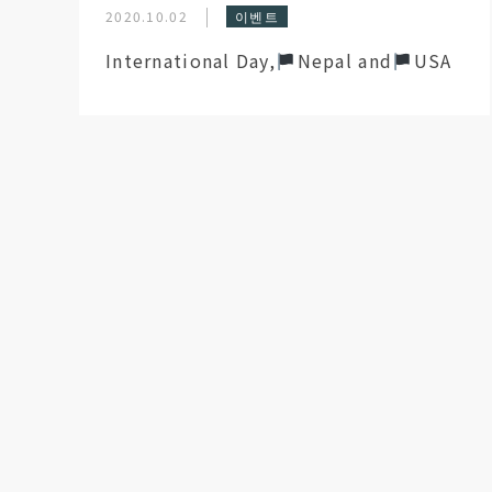
2020.10.02
이벤트
International Day,
󠁵󠁳󠁣󠁡󠁿Nepal and
󠁵󠁳󠁣󠁡󠁿USA