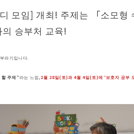
디 모임] 개최! 주제는 「소모형
화의 승부처 교육!
 카부라기입니다.
 할 주제”
라는 느낌,
2월 28일(토)과 4월 4일(토)에 '보호자 공부 