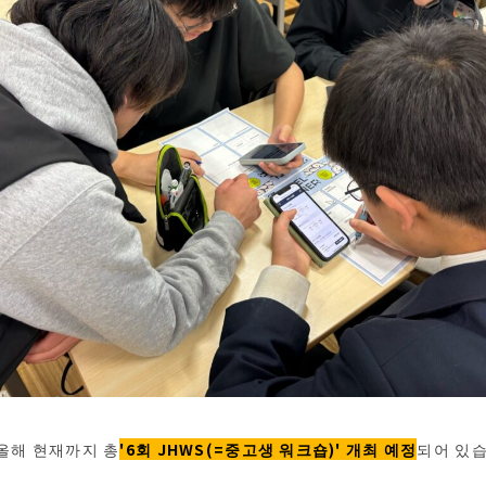
 올해 현재까지 총
'6회 JHWS(=중고생 워크숍)' 개최 예정
되어 있습