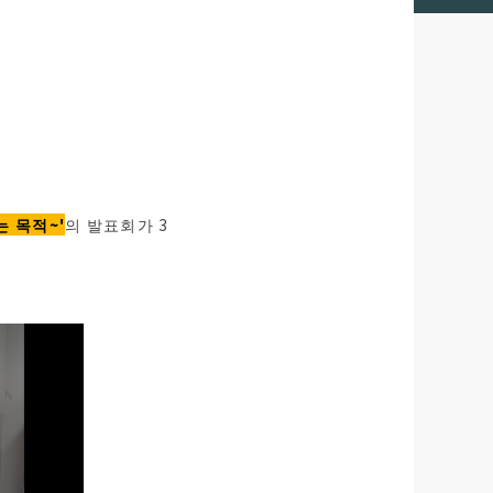
 목적~'
의 발표회가 3