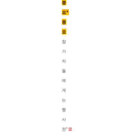
중
요*
중
요
참
가
자
들
에
게
는
행
사
전
'모