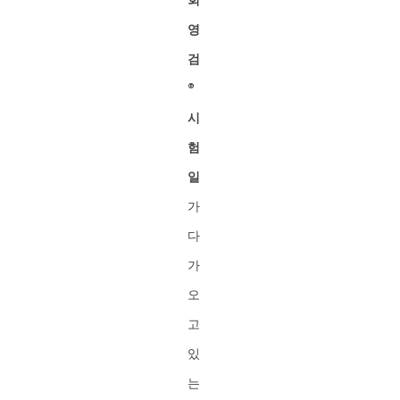
영
검
®︎
시
험
일
가
다
가
오
고
있
는