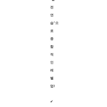
전
연
습'으
로
종
합
적
인
레
벨
업!
✔︎