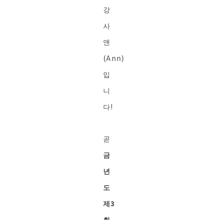
강
사
앤
(Ann)
입
니
다!
곧
금
년
도
제3
회