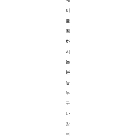
비
를
원
하
시
는
분
등
누
구
나
참
여