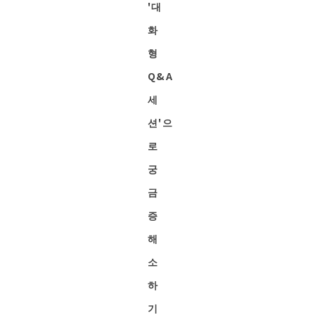
'대
화
형
Q&A
세
션'으
로
궁
금
증
해
소
하
기