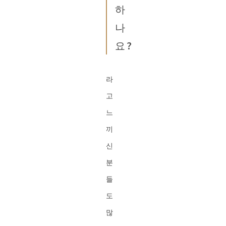
하
나
요?
라
고
느
끼
신
분
들
도
많