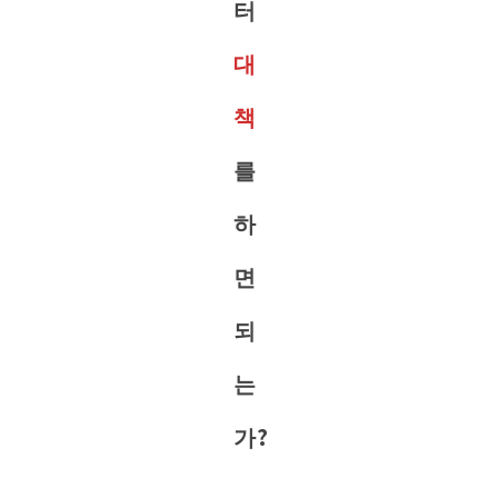
터
대
책
를
하
면
되
는
가?