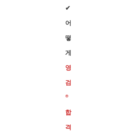
✔︎
어
떻
게
영
검
®︎
합
격