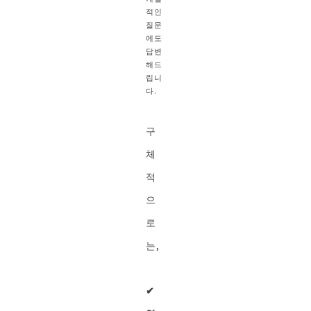
적인
질문
에도
답변
해드
립니
다.
구
체
적
으
로
는,
✔︎