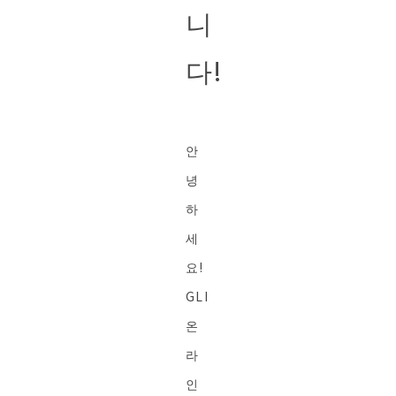
니
다!
안
녕
하
세
요!
GLI
온
라
인