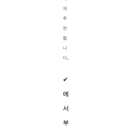
게
추
천
합
니
다,
✔︎
에
서
부