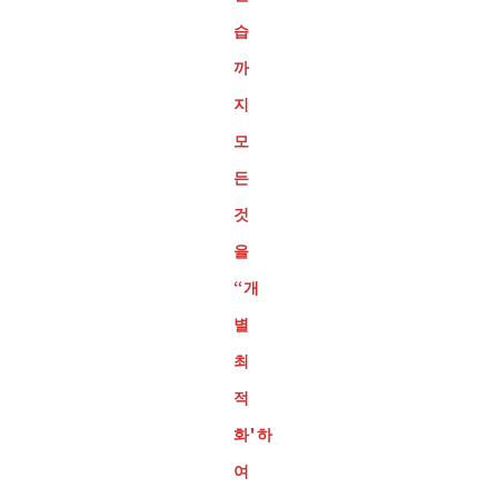
습
까
지
모
든
것
을
“개
별
최
적
화'하
여