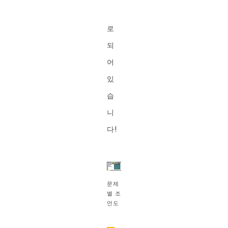
로
되
어
있
습
니
다!
문제
별 조
언도