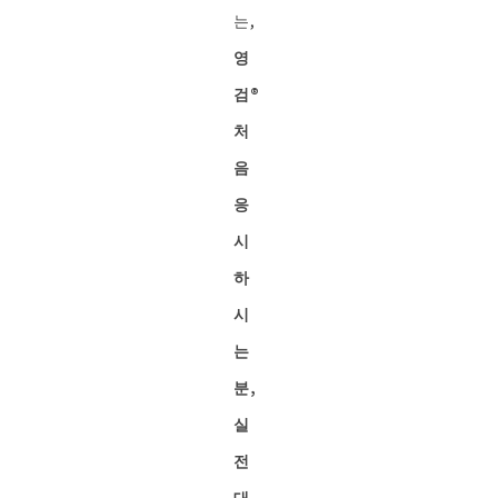
는,
영
검®︎
처
음
응
시
하
시
는
분,
실
전
대