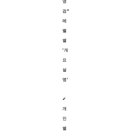
영
검®︎
레
벨
별
'개
요
설
명'
✔︎
개
인
별