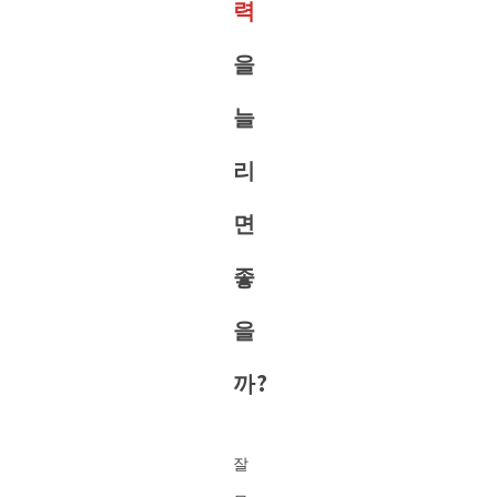
력
을
늘
리
면
좋
을
까?
잘