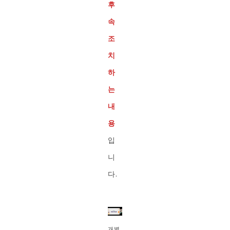
후
속
조
치
하
는
내
용
입
니
다.
개별