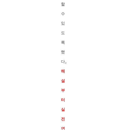
할
수
있
도
록
했
다,
해
설
부
터
실
전
연