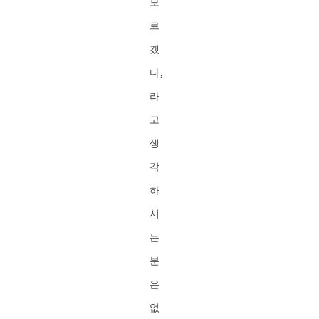
모
르
겠
다,
라
고
생
각
하
시
는
분
은
없