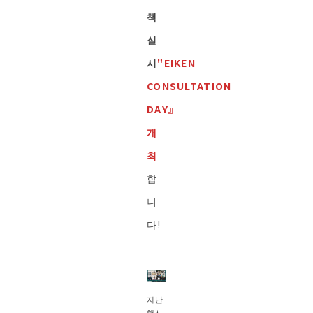
책
실
시
"EIKEN
CONSULTATION
DAY』
개
최
합
니
다!
지난
행사