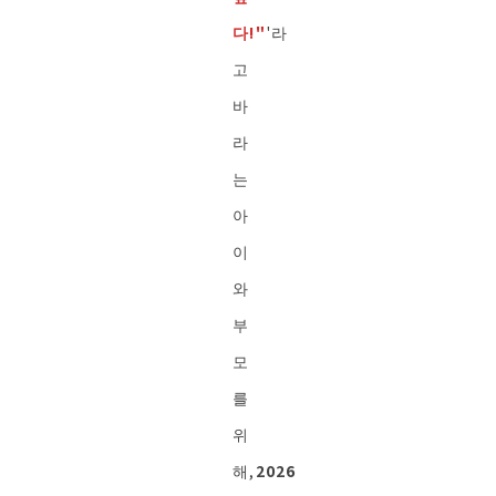
다!"
'라
고
바
라
는
아
이
와
부
모
를
위
해,
2026