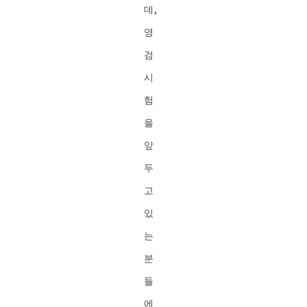
데,
영
검
시
험
을
앞
두
고
있
는
분
들
에