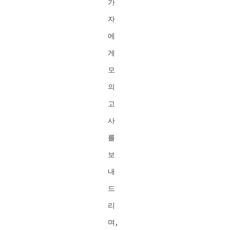
가
자
에
게
모
의
고
사
를
보
내
드
리
며,