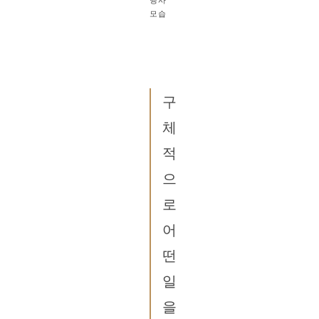
모습
구
체
적
으
로
어
떤
일
을