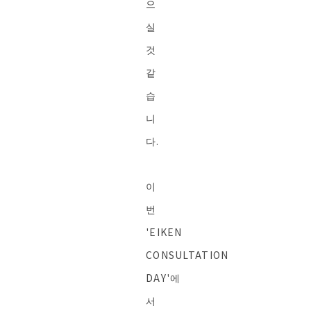
으
실
것
같
습
니
다.
이
번
'EIKEN
CONSULTATION
DAY'에
서