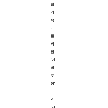
합
격
목
표
를
위
한
'개
별
조
언'
✔︎
'실