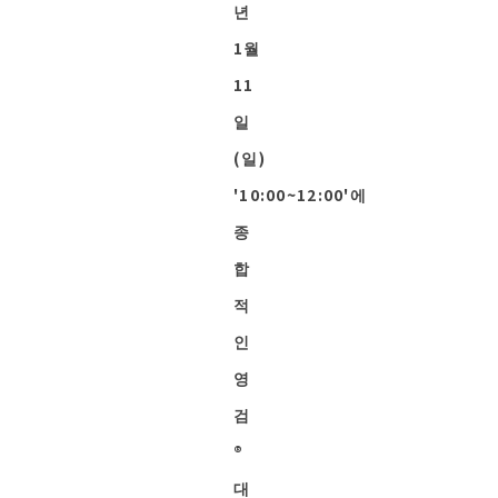
년
1월
11
일
(일)
'10:00~12:00'에
종
합
적
인
영
검
®︎
대