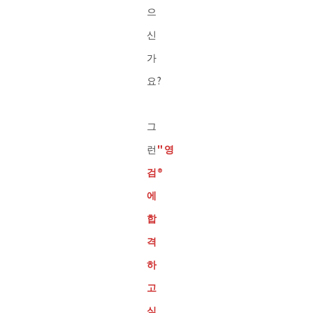
으
신
가
요?
그
런
"영
검®︎
에
합
격
하
고
싶