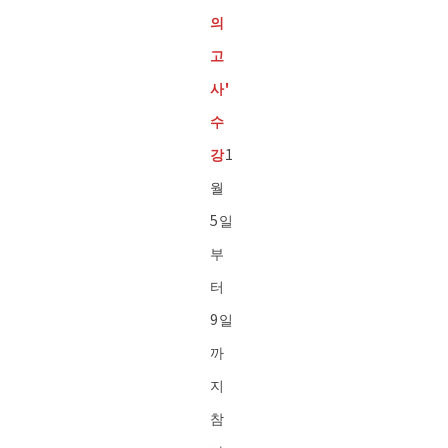
의
고
사'
수
강
1
월
5일
부
터
9일
까
지
참