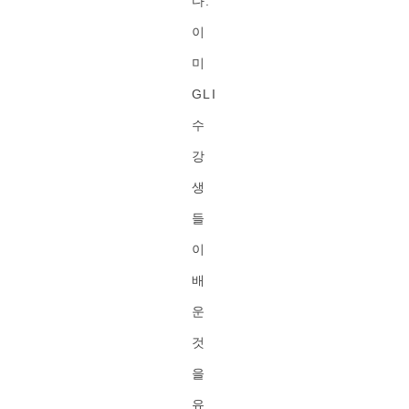
다.
이
미
GLI
수
강
생
들
이
배
운
것
을
유