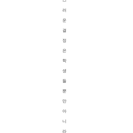
스
러
운
결
정
은
학
생
들
뿐
만
아
니
라