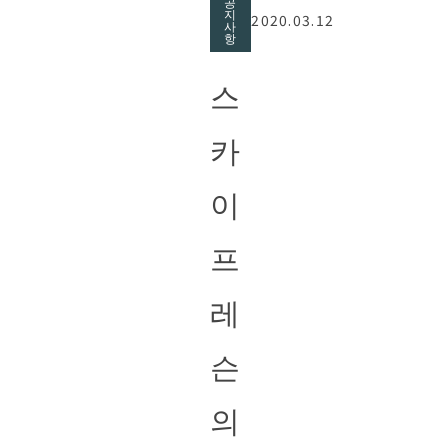
공
지
2020.03.12
사
항
스
카
이
프
레
슨
의