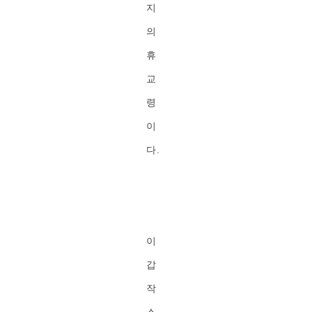
지
의
휴
교
령
이
다.
이
갑
작