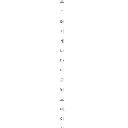
두
드
러
지
게
나
타
나
고
있
으
며,
이