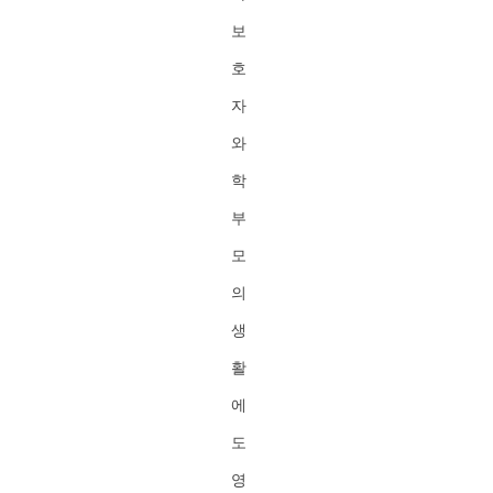
보
호
자
와
학
부
모
의
생
활
에
도
영