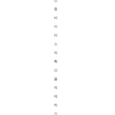
신
종
바
이
러
스
의
확
산
을
억
제
하
기