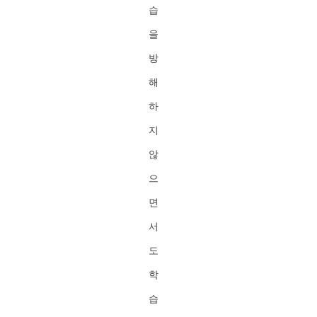
습
을
방
해
하
지
않
으
면
서
도
학
습