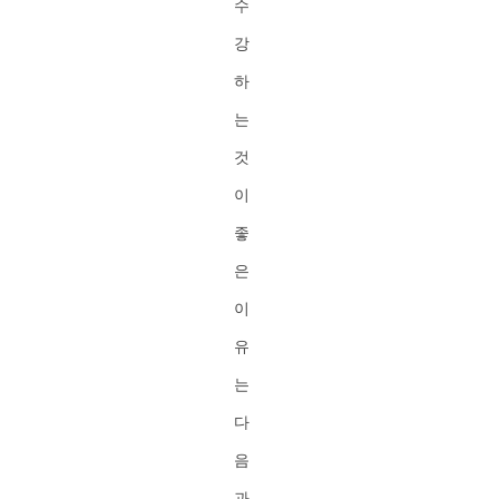
수
강
하
는
것
이
좋
은
이
유
는
다
음
과