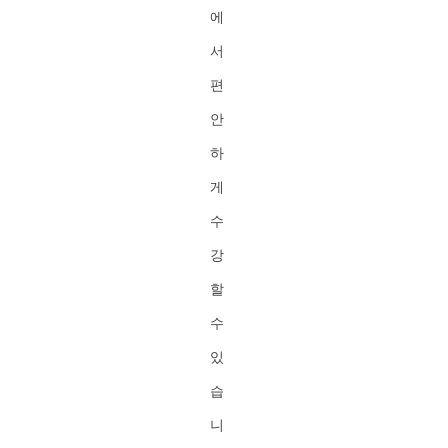
에
서
편
안
하
게
수
강
할
수
있
습
니