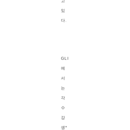
고
있
다.
GLI
에
서
는
각
수
강
생*