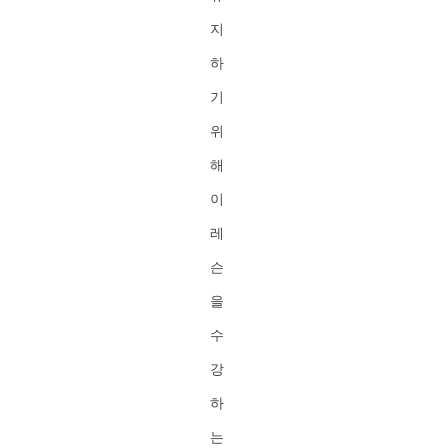
지
하
기
위
해
이
레
슨
을
수
강
하
는