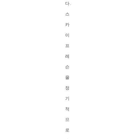
다.
스
카
이
프
레
슨
을
정
기
적
으
로