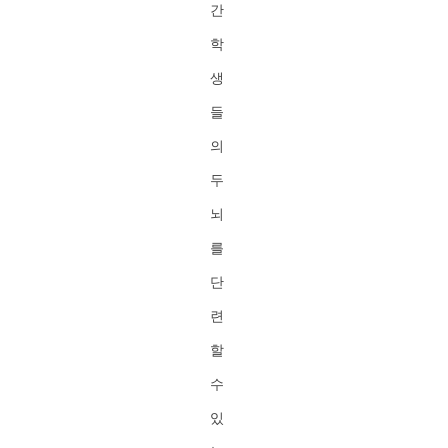
간
학
생
들
의
두
뇌
를
단
련
할
수
있