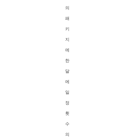
의
패
키
지
에
한
달
에
일
정
횟
수
의