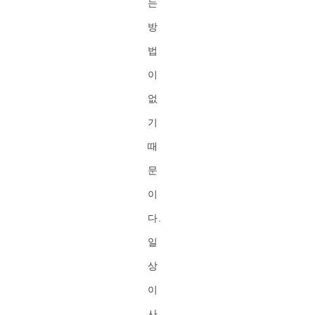
는
방
법
이
없
기
때
문
이
다.
일
상
이
사