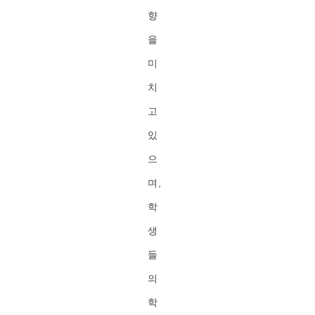
향
을
미
치
고
있
으
며,
학
생
들
의
학