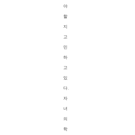
야
할
지
고
민
하
고
있
다.
자
녀
의
학