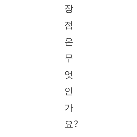
장
점
은
무
엇
인
가
요?