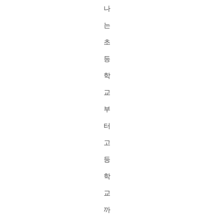
나
는
초
등
학
교
부
터
고
등
학
교
까