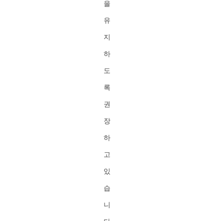
을
유
지
하
도
록
권
장
하
고
있
습
니