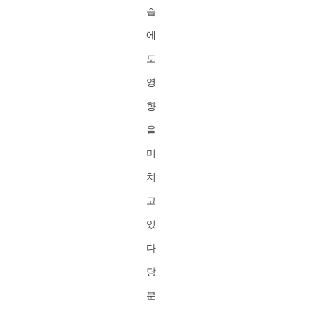
습
에
도
영
향
을
미
치
고
있
다.
당
분