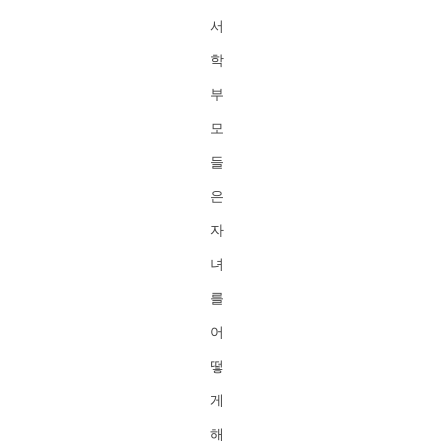
서
학
부
모
들
은
자
녀
를
어
떻
게
해