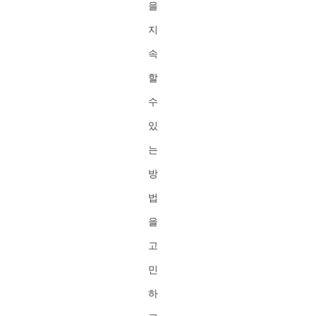
을
지
속
할
수
있
는
방
법
을
고
민
하