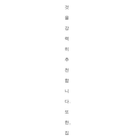
것
을
강
력
히
추
천
합
니
다.
또
한,
집