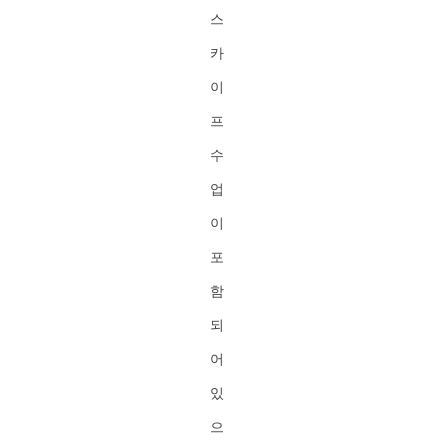
스
카
이
프
수
업
이
포
함
되
어
있
으