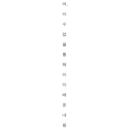
며,
이
수
업
을
통
해
이
미
배
운
내
용