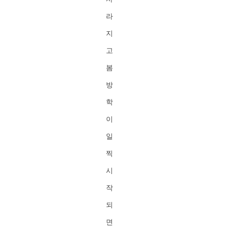
라
지
고
봄
방
학
이
일
찍
시
작
되
면