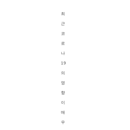
최
근
코
로
나
19
의
영
향
이
매
우