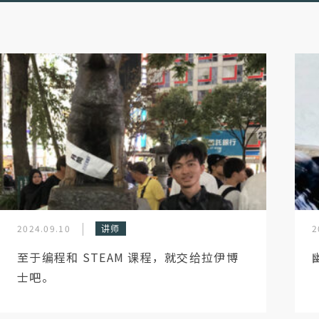
2024.09.10
讲师
2
至于编程和 STEAM 课程，就交给拉伊博
士吧。