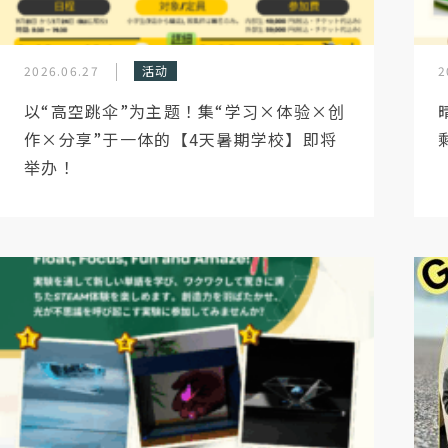
2026.06.27
活动
2
以“高空跳伞”为主题！集“学习×体验×创
作×分享”于一体的【4天暑期学校】即将
举办！