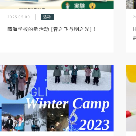
2025.05.09
活动
2
晴海学校的新活动 [春之飞与明之光]！