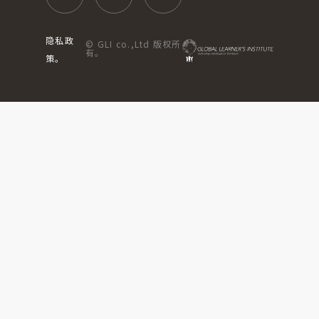
隐私政
© GLI co.,Ltd 版权所
有。
策。