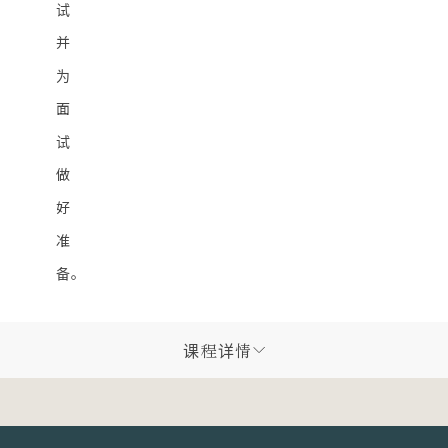
试
并
为
面
试
做
好
准
备。
课程详情