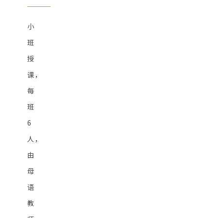
小
班
授
课，
每
班
6
人，
由
母
语
教