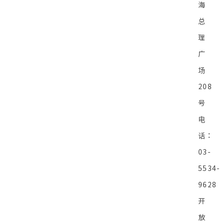
海
总
理
广
场
208
号
电
话：
03-
5534-
9628
开
放