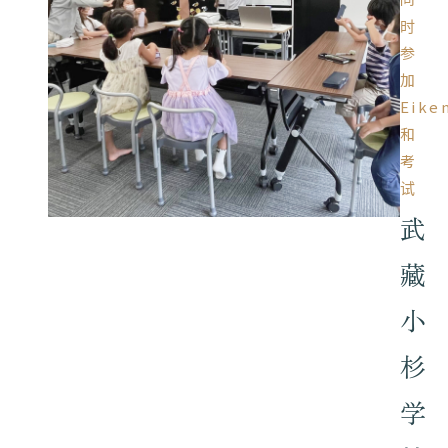
时
参
加
Eike
和
考
试
武
藏
小
杉
学