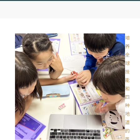
培
养
全
球
技
能
和
四
种
地
道
的
英