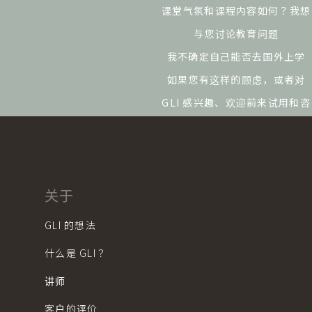
课堂气氛和课程内容如何？
我想
与您讨论教育问题
我不确定自己能否去国外上学
如果您有这样的顾虑，或者对
GLI 感兴趣、
欢迎前来试用和咨
询。
还可提供教育建议。
关于
预订免费试听
课程
GLI 的想法
什么是 GLI？
讲师
客户的评价