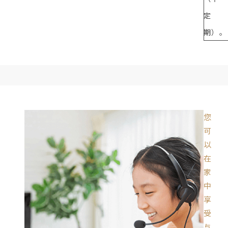
定
期）。
您
可
以
在
家
中
享
受
与