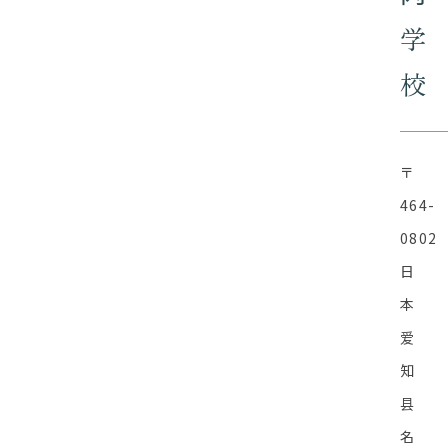
学
校
〒
464-
0802
日
本
爱
知
县
名