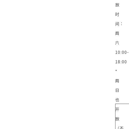
放
时
间：
周
六
10:00
18:00
*
周
日
也
开
放
（不