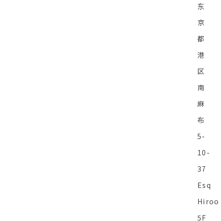
东
京
都
港
区
南
麻
布
5-
10-
37
Esq
Hiroo
5F