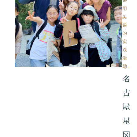
用
英
语
的
实
践
活
动。
名
古
屋
星
冈