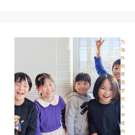
为
海
外
和
寄
宿
学
校
入
学
提
供