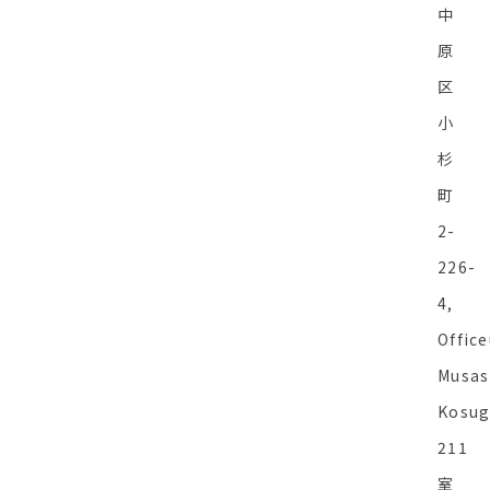
中
原
区
小
杉
町
2-
226-
4,
Offic
Musas
Kosug
211
室