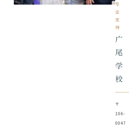
专
业
支
持
广
尾
学
校
〒
106-
0047