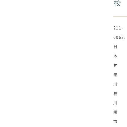
校
211-
0063.
日
本
神
奈
川
县
川
崎
市