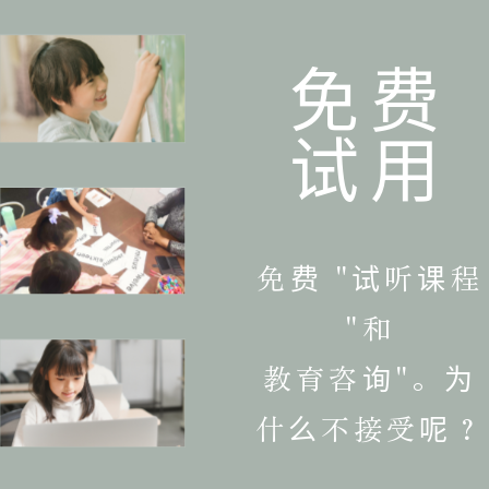
免费
试用
免费 "试听课程
"和
教育咨询"。
为
什么不接受呢？