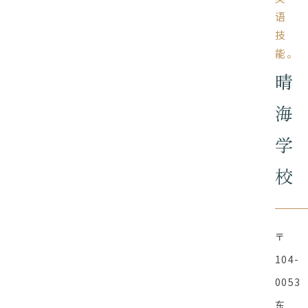
语
技
能。
晴
海
学
校
〒
104-
0053
东