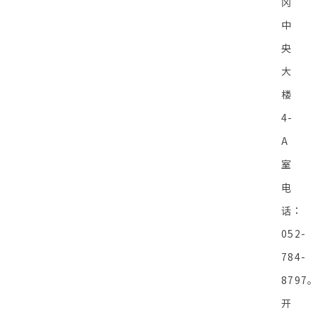
冈
中
央
大
楼
4-
A
室
电
话：
052-
784-
8797
开