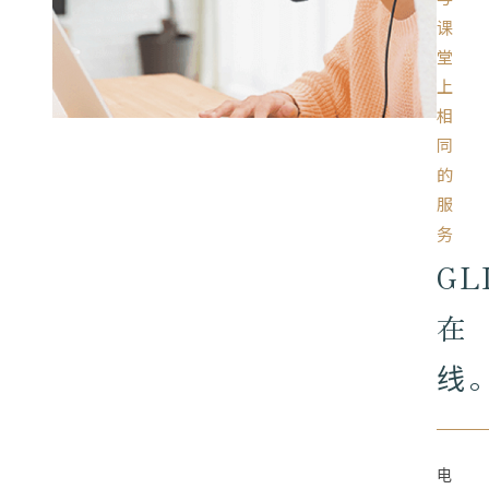
课
堂
上
相
同
的
服
务
GL
在
线
电