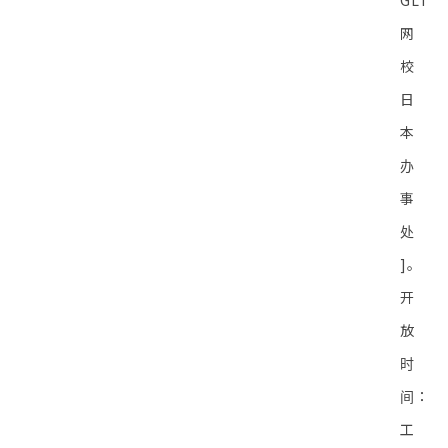
GLI
网
校
日
本
办
事
处
]。
开
放
时
间：
工