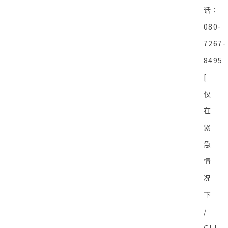
话：
080-
7267-
8495
[
仅
在
紧
急
情
况
下
/