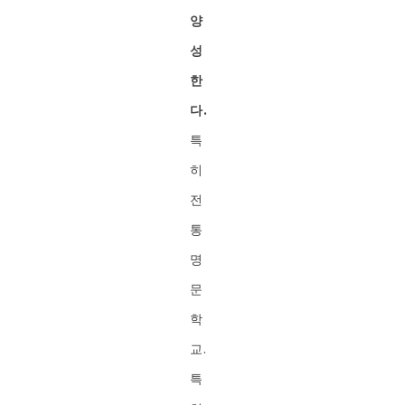
양
성
한
다.
특
히
전
통
명
문
학
교.
특