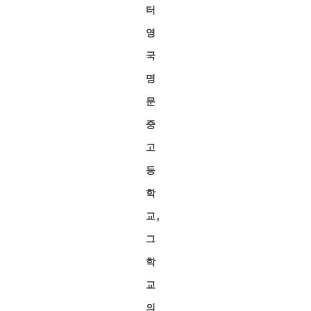
터
영
국
명
문
중
고
등
학
교,
그
학
교
의