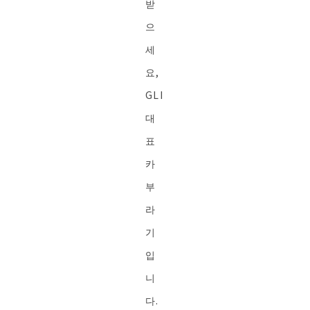
받
으
세
요,
GLI
대
표
카
부
라
기
입
니
다.