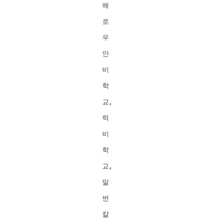
해
로
우
안
비
학
교,
럭
비
학
교,
말
번
칼