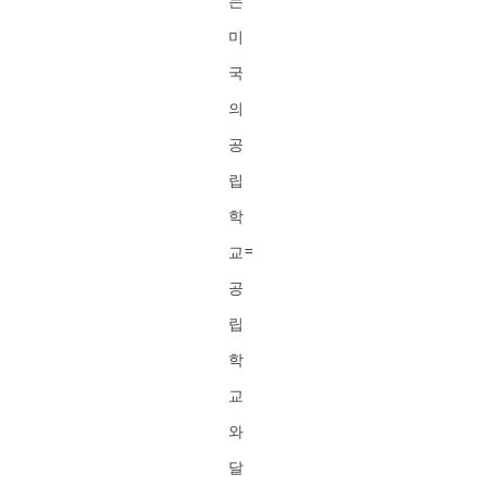
는
미
국
의
공
립
학
교=
공
립
학
교
와
달