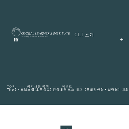
GLI 소개
TOP
공지사항 목록
이벤트
The 9・프렙스쿨(초등학교) 진학대책 코스 개교【특별강연회・설명회】개최