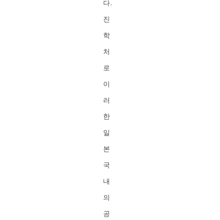
다.
진
학
처
로
이
러
한
일
본
국
내
의
공