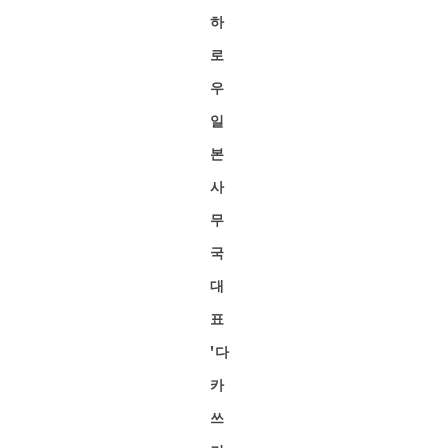
하
로
우
일
본
사
무
국
대
표
'다
카
쓰