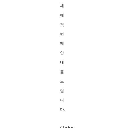
새
해
첫
번
째
안
내
를
드
립
니
다.
Global