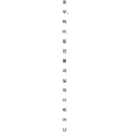
로
우,
럭
비
등
전
통
과
실
적
이
뛰
어
난