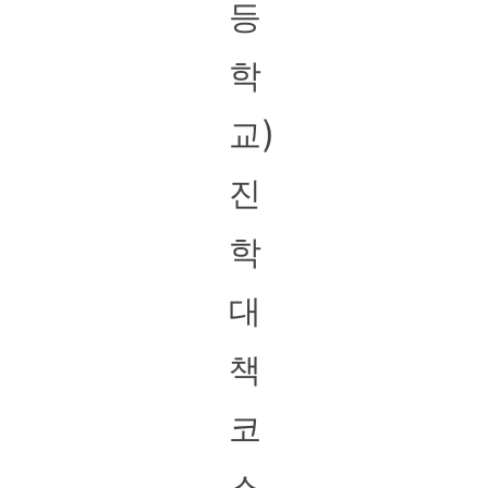
등
학
교)
진
학
대
책
코
스