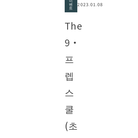
이
2023.01.08
벤
트
The
9・
프
렙
스
쿨
(초