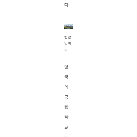
다.
할로
안비
교
영
국
의
공
립
학
교