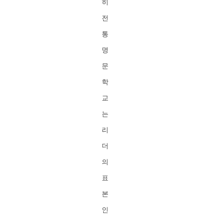
히
전
통
명
문
학
교
는
리
더
의
표
본
인