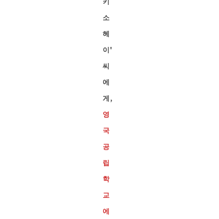
키
소
헤
이'
씨
에
게,
영
국
공
립
학
교
에