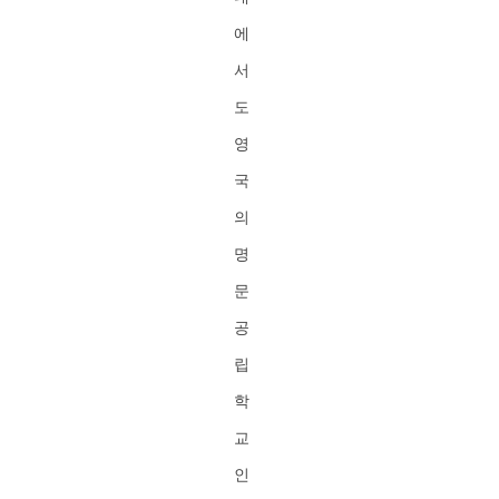
에
서
도
영
국
의
명
문
공
립
학
교
인