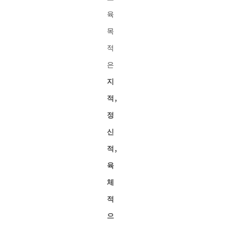
육
목
적
은
지
적,
정
신
적,
육
체
적
으