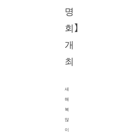
명
회】
개
최
새
해
복
많
이