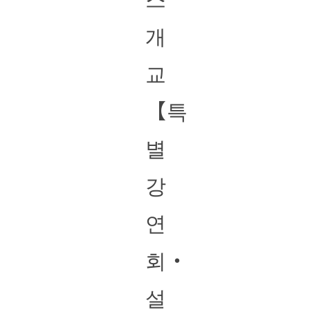
개
교
【특
별
강
연
회・
설