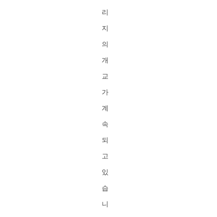
리
지
의
개
교
가
계
속
되
고
있
습
니