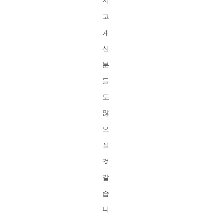
지
고
계
신
분
들
도
많
으
실
것
같
습
니