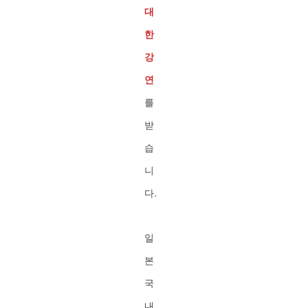
대
한
강
연
를
받
습
니
다.
일
본
국
내