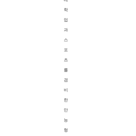
학
업
과
스
포
츠
를
겸
비
한
만
능
형