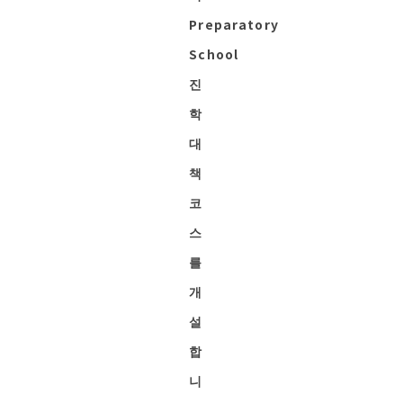
Preparatory
School
진
학
대
책
코
스
를
개
설
합
니