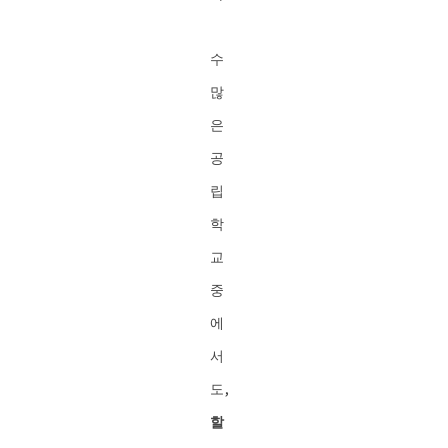
수
많
은
공
립
학
교
중
에
서
도,
할