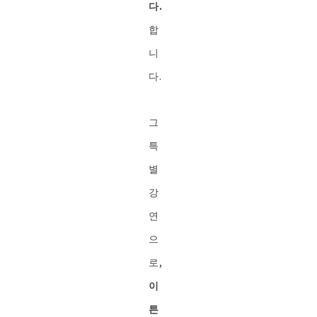
다.
합
니
다.
그
특
별
강
연
으
로,
이
튼