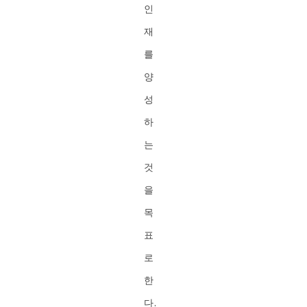
인
재
를
양
성
하
는
것
을
목
표
로
한
다.