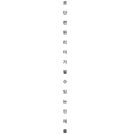
로
단
련
된
리
더
가
될
수
있
는
인
재
를