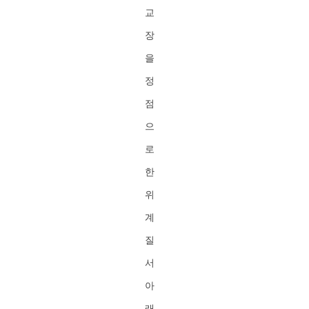
교
장
을
정
점
으
로
한
위
계
질
서
아
래