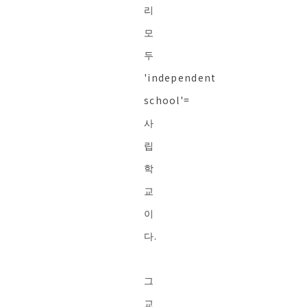
리
모
두
'independent
school'=
사
립
학
교
이
다.
그
교