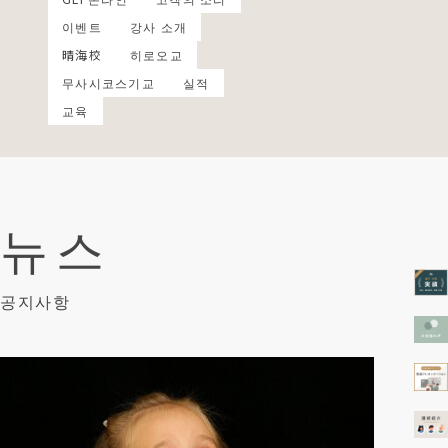
이벤트
강사 소개
晴海校
히로오교
무사시코스기교
실적
교육
뉴스
공지사항