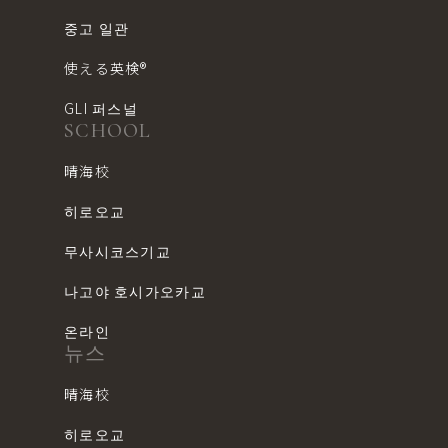
중고 일관
使える英検®︎
GLI 퍼스널
SCHOOL
晴海校
히로오교
무사시코스기교
나고야 호시가오카교
온라인
뉴스
晴海校
히로오교