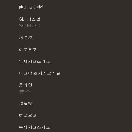
使える英検®︎
GLI 퍼스널
SCHOOL
晴海校
히로오교
무사시코스기교
나고야 호시가오카교
온라인
뉴스
晴海校
히로오교
무사시코스기교