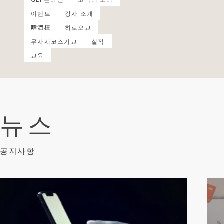
이벤트
강사 소개
晴海校
히로오교
무사시코스기교
실적
교육
뉴스
공지사항