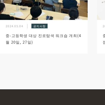
2024.05.04
공지사항
2
중-고등학생 대상 진로탐색 워크숍 개최(4
월 20일, 27일)