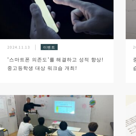
2024.11.13
이벤트
2
'스마트폰 의존도'를 해결하고 성적 향상!
중고등학생 대상 워크숍 개최!