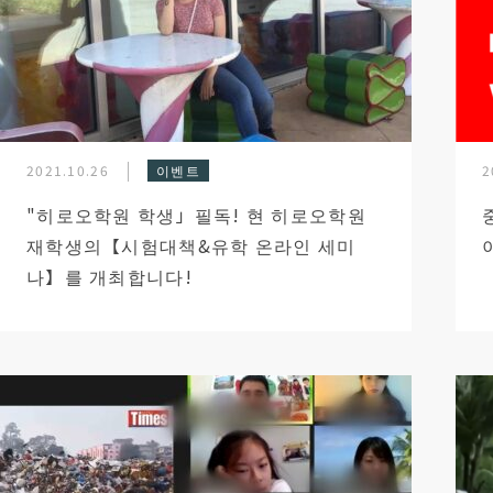
2021.10.26
이벤트
2
"히로오학원 학생」필독! 현 히로오학원
재학생의【시험대책&유학 온라인 세미
나】를 개최합니다!