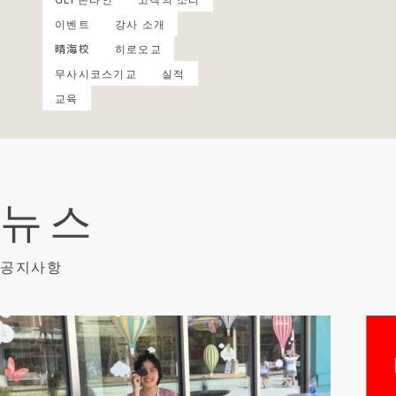
이벤트
강사 소개
晴海校
히로오교
무사시코스기교
실적
교육
뉴스
공지사항