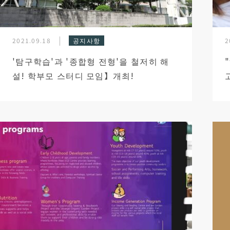
2021.09.18
공지사항
2
'탐구학습'과 '종합형 전형'을 철저히 해
설! 학부모 스터디 모임】개최!