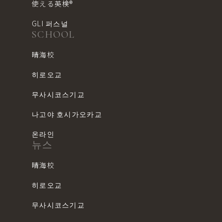
使える英検®︎
GLI 퍼스널
SCHOOL
晴海校
히로오교
무사시코스기교
나고야 호시가오카교
온라인
뉴스
晴海校
히로오교
무사시코스기교