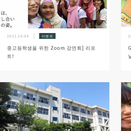
2021.10.04
이벤트
2
중고등학생을 위한 Zoom 강연회] 리포
트!