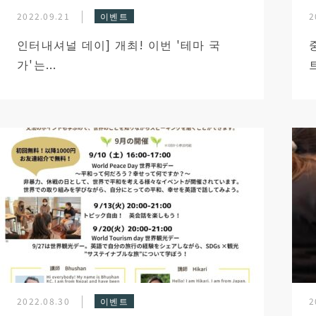
2022.09.21
이벤트
2
인터내셔널 데이] 개최! 이번 '테마 국
가'는...
2022.08.30
이벤트
2