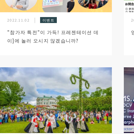
2022.11.02
이벤트
2
"참가자 특전"이 가득! 프레젠테이션 데
이]에 놀러 오시지 않겠습니까?