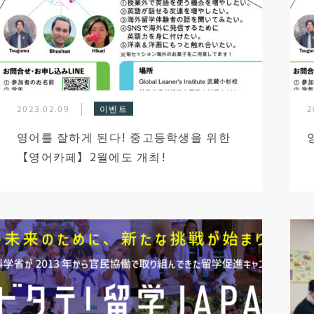
2023.02.09
이벤트
2
영어를 잘하게 된다! 중고등학생을 위한
【영어카페】2월에도 개최!