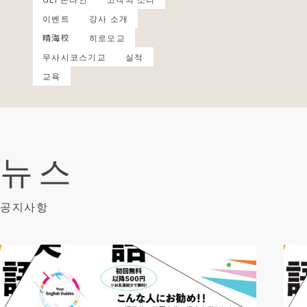
이벤트
강사 소개
晴海校
히로오교
무사시코스기교
실적
교육
뉴스
공지사항