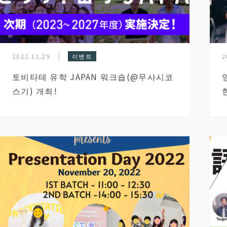
2022.11.29
이벤트
2
토비타테 유학 JAPAN 워크숍(@무사시코
스기) 개최!