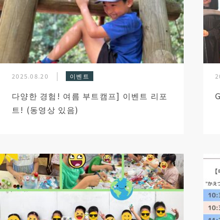
2025.08.20
이벤트
2
다양한 경험! 여름 부트캠프] 이벤트 리포
트! (동영상 있음)