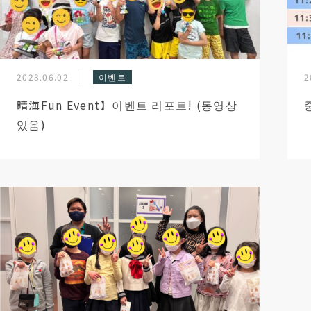
2023.06.02
이벤트
2
晴海Fun Event】이벤트 리포트! (동영상
있음)