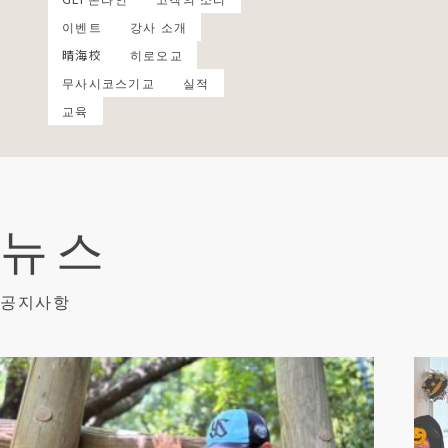
이벤트
강사 소개
晴海校
히로오교
무사시코스기교
실적
교육
뉴스
공지사항