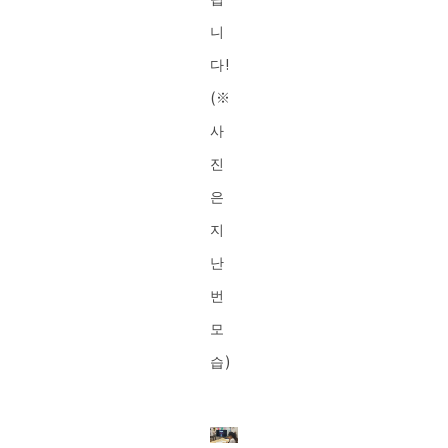
니
다!
(※
사
진
은
지
난
번
모
습)