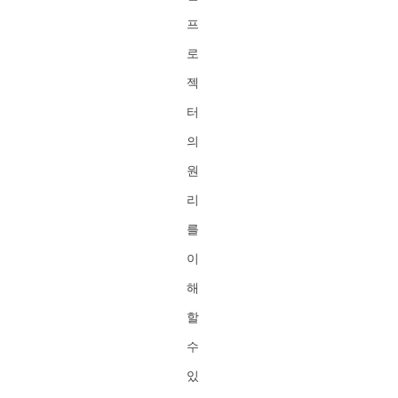
프
로
젝
터
의
원
리
를
이
해
할
수
있