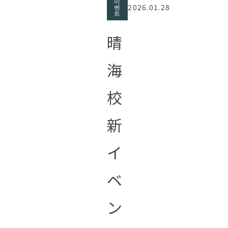
이
2026.01.28
벤
트
晴
海
校
新
イ
ベ
ン