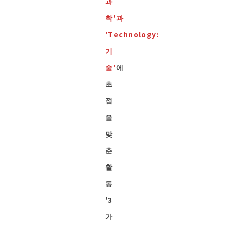
과
학'과
'Technology:
기
술'
에
초
점
을
맞
춘
활
동
'3
가