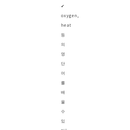
✔︎
oxygen,
heat
등
의
영
단
어
를
배
울
수
있