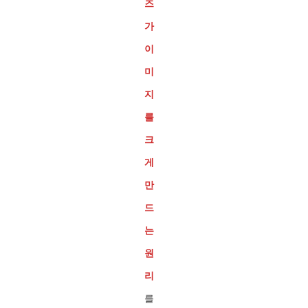
즈
가
이
미
지
를
크
게
만
드
는
원
리
를