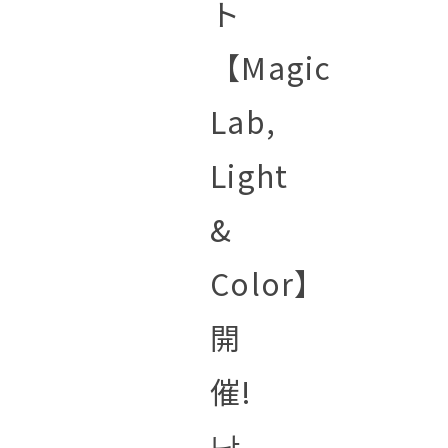
ト
【Magic
Lab,
Light
&
Color】
開
催!
남