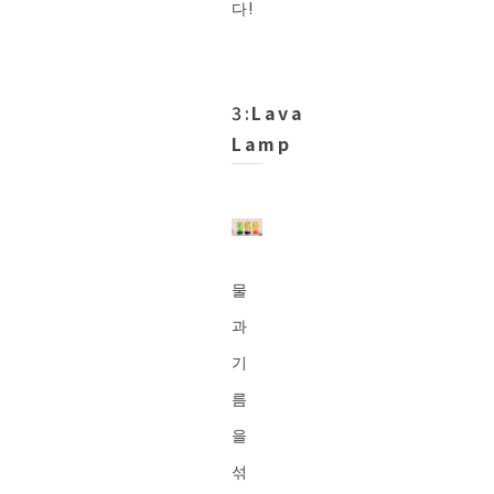
다!
3:
Lava
Lamp
물
과
기
름
을
섞