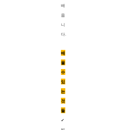
배
웁
니
다.
배
울
수
있
는
것
들
✔︎
빛