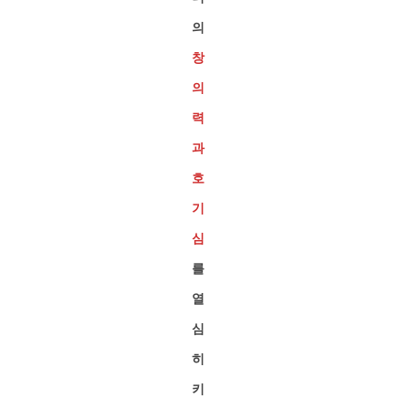
의
창
의
력
과
호
기
심
를
열
심
히
키