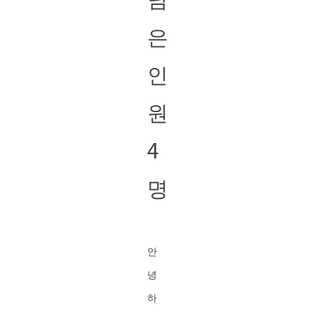
은
인
원
4
명
안
녕
하