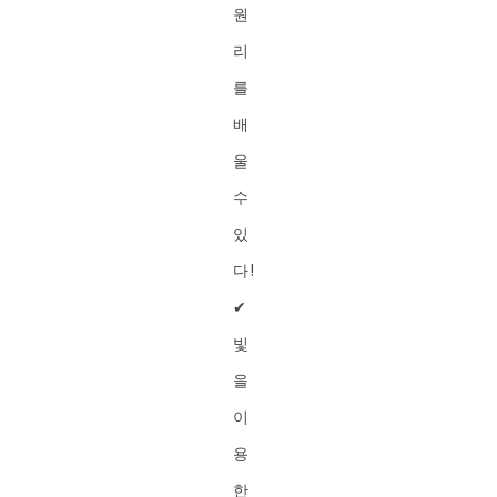
원
리
를
배
울
수
있
다!
✔︎
빛
을
이
용
한