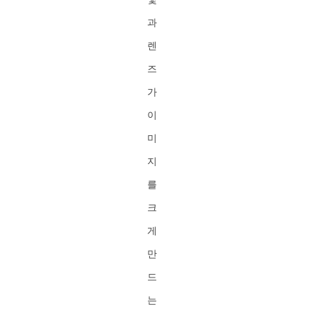
과
렌
즈
가
이
미
지
를
크
게
만
드
는