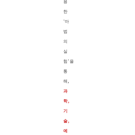
용
한
'마
법
의
실
험'을
통
해,
과
학,
기
술,
예