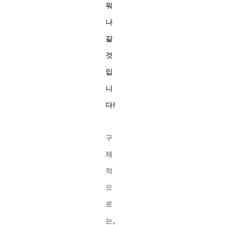
워
나
갈
것
입
니
다!
구
체
적
으
로
는,