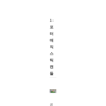
1:
포
터
매
직
스
틱
캔
들
공