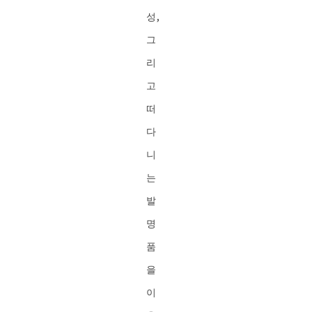
성,
그
리
고
떠
다
니
는
발
명
품
을
이