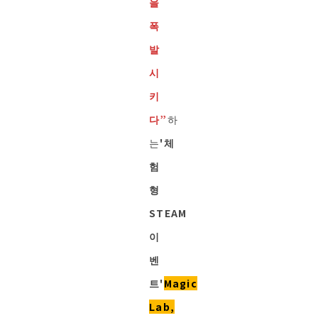
을
폭
발
시
키
다”
하
는
'체
험
형
STEAM
이
벤
트'
Magic
Lab,