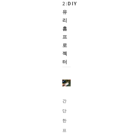
2:
DIY
유
리
홈
프
로
젝
터
간
단
한
프