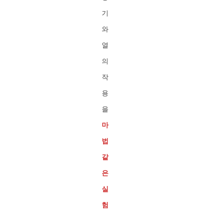
기
와
열
의
작
용
을
마
법
같
은
실
험