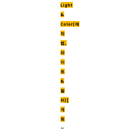
Light
&
Color(매
직
랩,
라
이
트
&
컬
러)]
개
최
됩