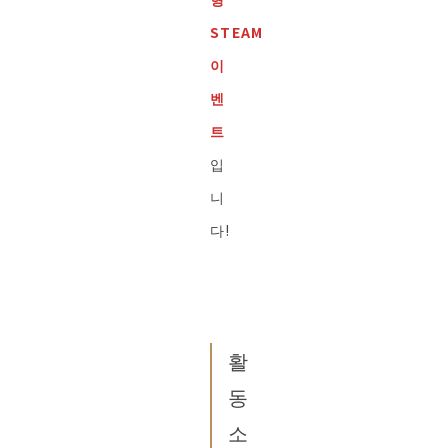
STEAM
이
벤
트
입
니
다!
활
동
소