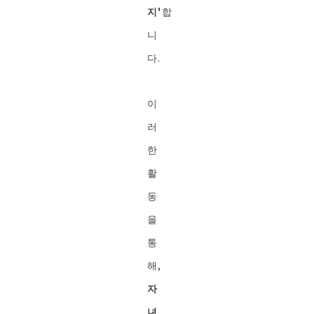
지'
합
니
다.
이
러
한
활
동
을
통
해,
자
녀