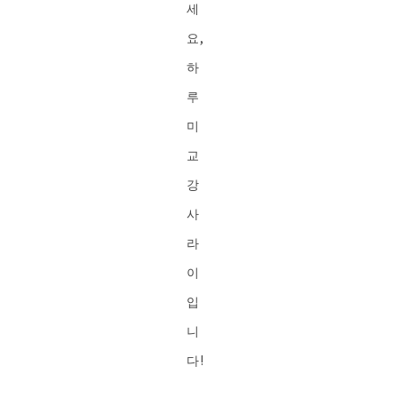
세
요,
하
루
미
교
강
사
라
이
입
니
다!