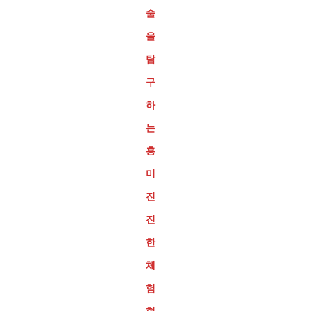
술
을
탐
구
하
는
흥
미
진
진
한
체
험
형