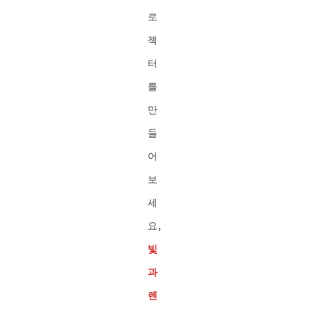
로
젝
터
를
만
들
어
보
세
요,
빛
과
렌