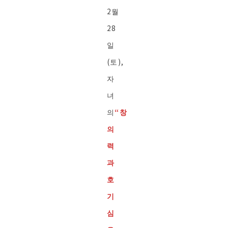
2월
28
일
(토),
자
녀
의
“창
의
력
과
호
기
심