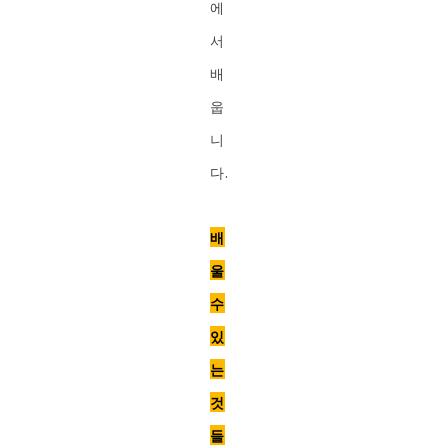
에
서
배
웁
니
다.
배
울
수
있
는
것
들