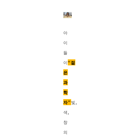
아
이
들
이
“젊
은
과
학
자”
빛,
색,
창
의