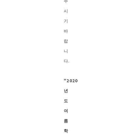
주
시
기
바
랍
니
다.
"2020
년
도
여
름
학