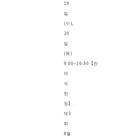
19
일
(수),
20
일
(목)
9:00~16:30【잔
여
석
한
정】.
제3
회
8월