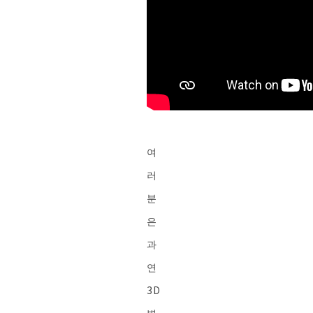
여
러
분
은
과
연
3D