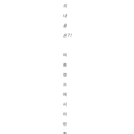
의
내
용
은?!
여
름
캠
프
에
서
어
떤
활