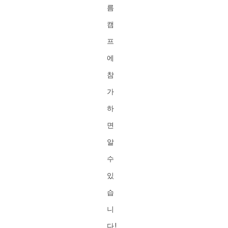
름
캠
프
에
참
가
하
면
알
수
있
습
니
다!