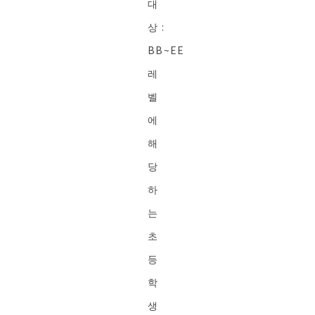
대
상 :
BB~EE
레
벨
에
해
당
하
는
초
등
학
생