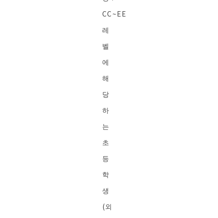
CC~EE
레
벨
에
해
당
하
는
초
등
학
생
(외