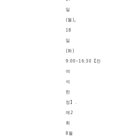
일
(월),
18
일
(화)
9:00~16:30【잔
여
석
한
정】.
제2
회
8월