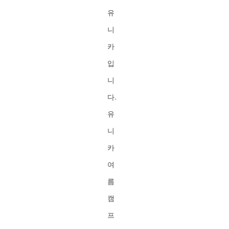
유
니
카
입
니
다.
유
니
카
여
름
캠
프