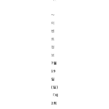
～
이
벤
트
정
보
7월
19
일
(일)
『제
2회