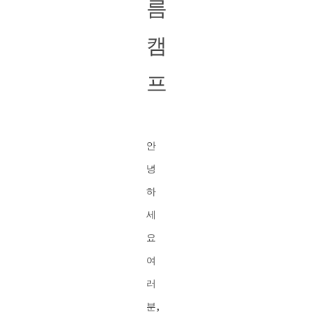
름
캠
프
안
녕
하
세
요
여
러
분,