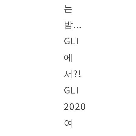
는
밤...
GLI
에
서?!
GLI
2020
여