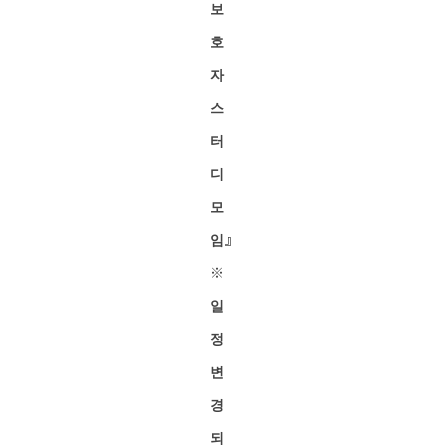
보
호
자
스
터
디
모
임』
※
일
정
변
경
되