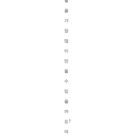
별
을
가
장
많
이
만
들
수
있
을
까
요?
여