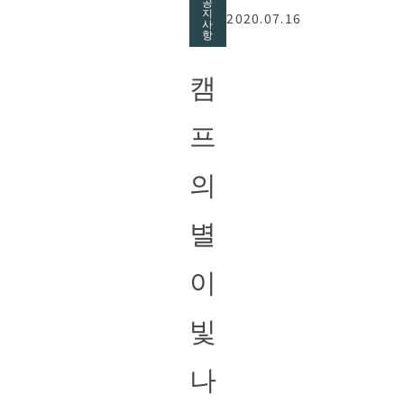
공
지
2020.07.16
사
항
캠
프
의
별
이
빛
나