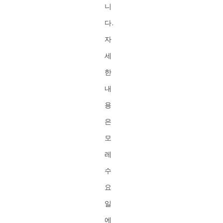
니
다.
자
세
한
내
용
은
모
레
수
요
일
에