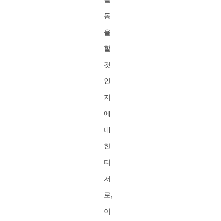
동
을
할
것
인
지
에
대
한
티
저
로,
이