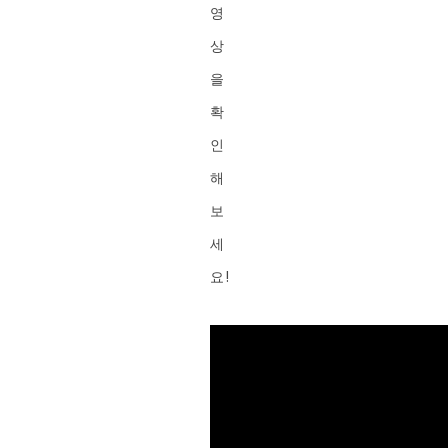
영
상
을
확
인
해
보
세
요!