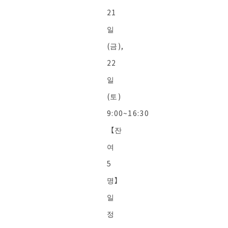
21
일
(금),
22
일
(토)
9:00~16:30
【잔
여
5
명】
일
정