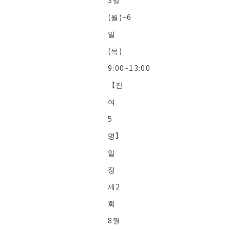
3일
(월)~6
일
(목)
9:00~13:00
【잔
여
5
명】
일
정
제2
회
8월