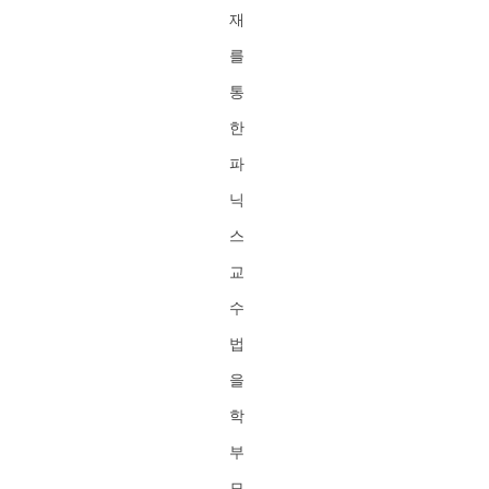
재
를
통
한
파
닉
스
교
수
법
을
학
부
모