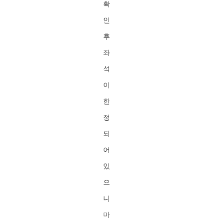
확
인
후
좌
석
이
한
정
되
어
있
으
니
마