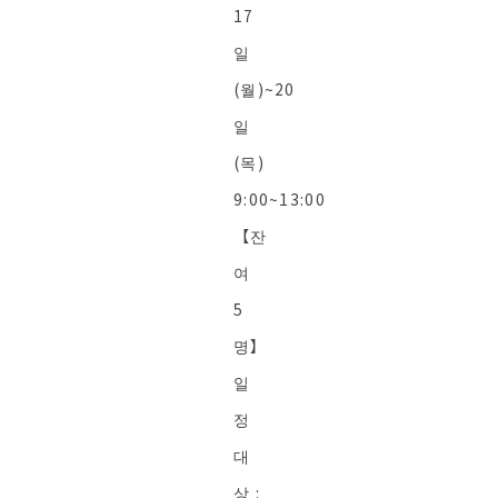
17
일
(월)~20
일
(목)
9:00~13:00
【잔
여
5
명】
일
정
대
상 :