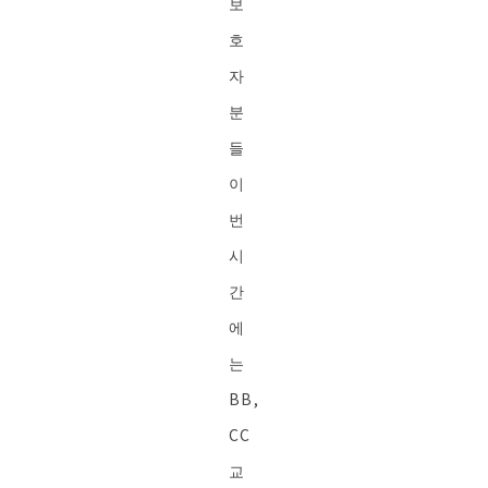
보
호
자
분
들
이
번
시
간
에
는
BB,
CC
교