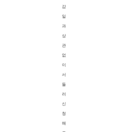
감
일
과
상
관
없
이
서
둘
러
신
청
해