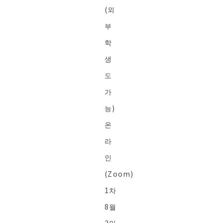
(외
부
학
생
도
가
능)
온
라
인
(Zoom)
1차
8월