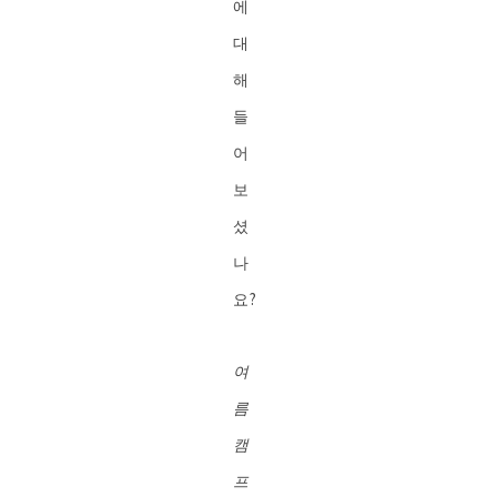
에
대
해
들
어
보
셨
나
요?
여
름
캠
프