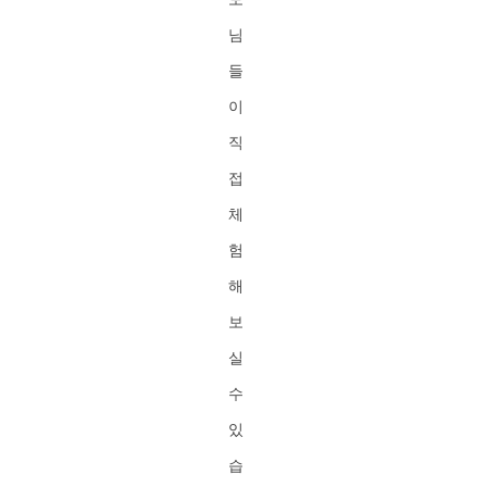
님
들
이
직
접
체
험
해
보
실
수
있
습