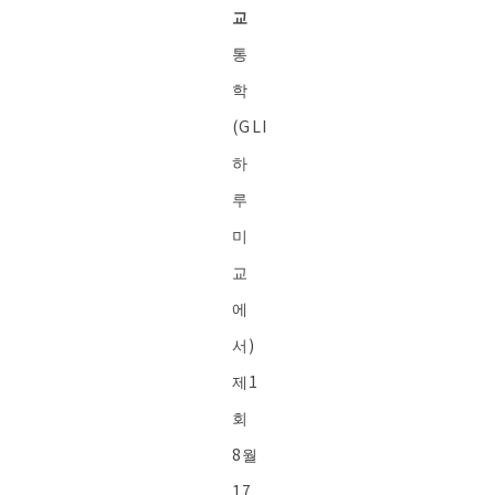
교
통
학
(GLI
하
루
미
교
에
서)
제1
회
8월
17