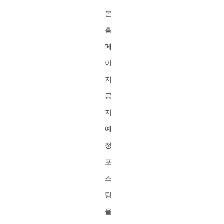
본
홈
페
이
지
공
지
예
정
포
스
팅
을