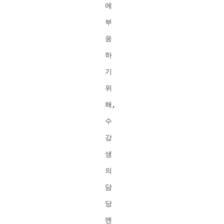
에
부
응
하
기
위
해,
수
강
생
의
담
당
멘