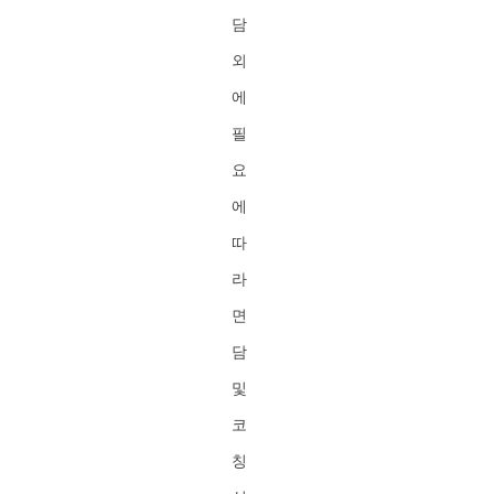
담
외
에
필
요
에
따
라
면
담
및
코
칭