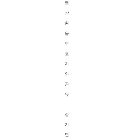
행
상
황
을
보
호
자
와
공
유
정
기
면