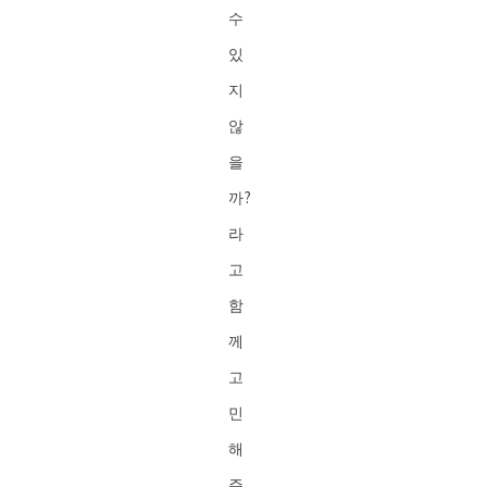
수
있
지
않
을
까?
라
고
함
께
고
민
해
주