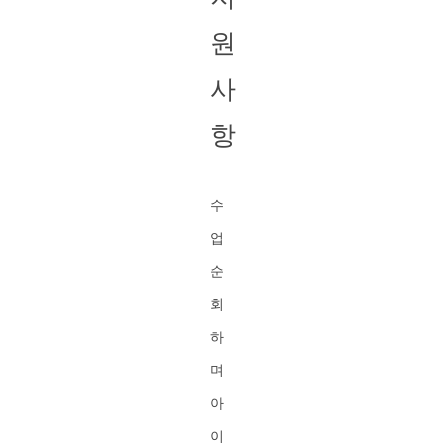
원
사
항
수
업
순
회
하
며
아
이