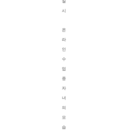
실
시
온
라
인
수
업
중
자
녀
의
모
습