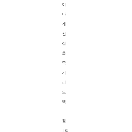
이
나
개
선
점
을
즉
시
피
드
백
월
1회