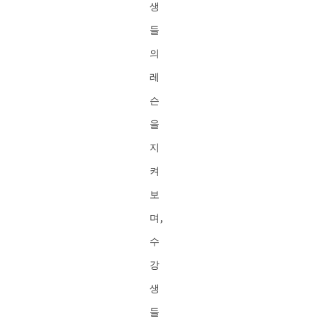
생
들
의
레
슨
을
지
켜
보
며,
수
강
생
들