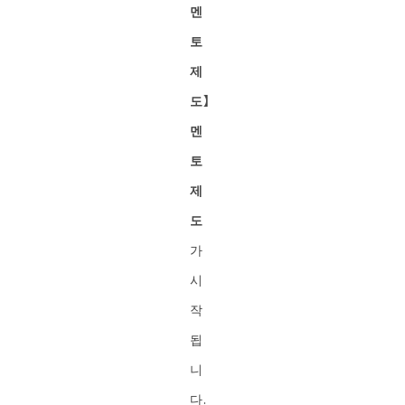
멘
토
제
도】
멘
토
제
도
가
시
작
됩
니
다.