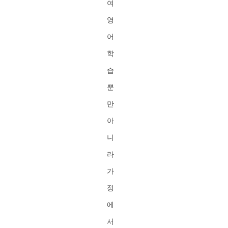
여
영
어
학
습
뿐
만
아
니
라
가
정
에
서