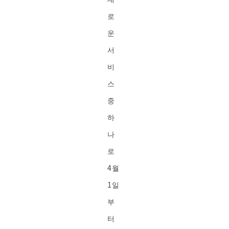
로
운
서
비
스
중
하
나
로
4월
1일
부
터