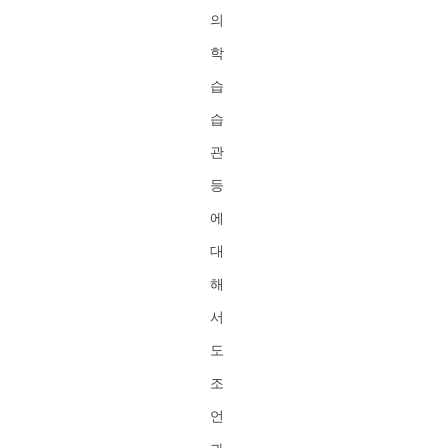
의
학
습
습
관
등
에
대
해
서
도
조
언