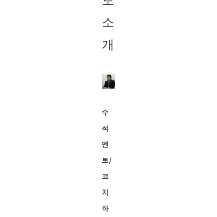
소
개
수
석
멘
토/
코
치
하