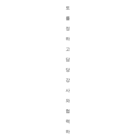
토
를
정
하
고
담
당
강
사
와
협
력
하