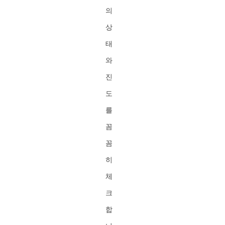
의
상
태
와
진
도
를
꼼
꼼
히
체
크
합