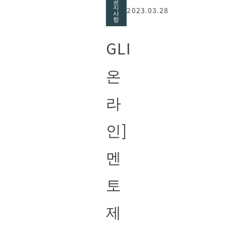
공
지
2023.03.28
사
항
GLI
온
라
인]
멘
토
제