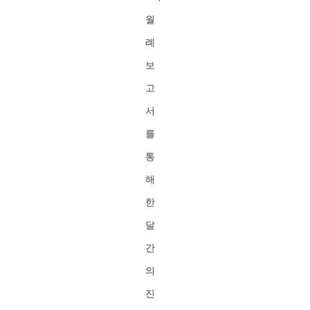
월
례
보
고
서
를
통
해
한
달
간
의
진