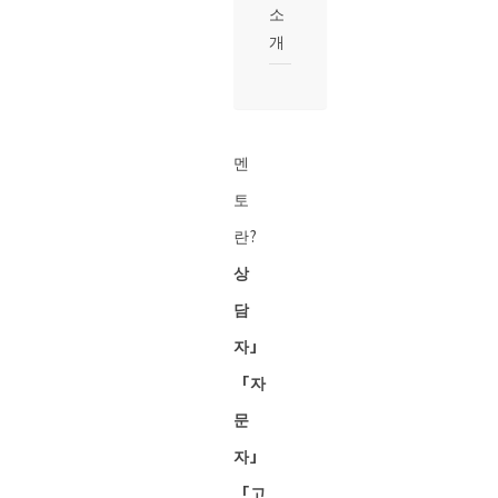
소
개
멘
토
란?
상
담
자」
「자
문
자」
「고