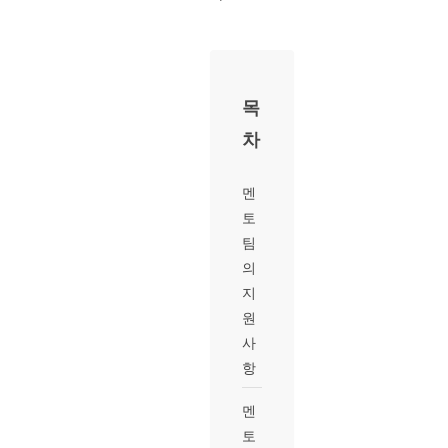
목
차
멘
토
팀
의
지
원
사
항
멘
토