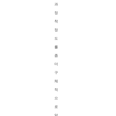
과
정
착
정
도
를
좀
더
구
체
적
으
로
알