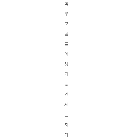
학
부
모
님
들
의
상
담
도
언
제
든
지
가