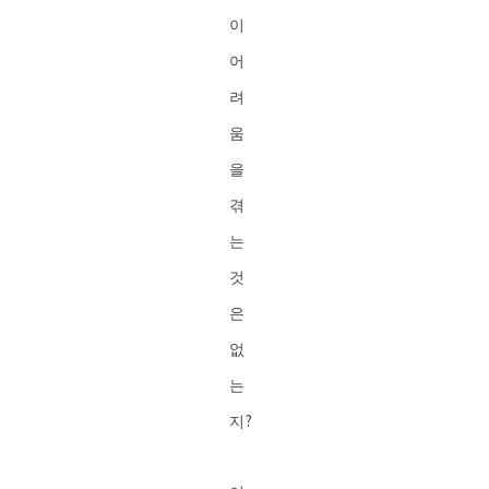
이
어
려
움
을
겪
는
것
은
없
는
지?