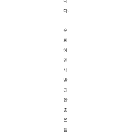
니
다.
순
회
하
면
서
발
견
한
좋
은
점