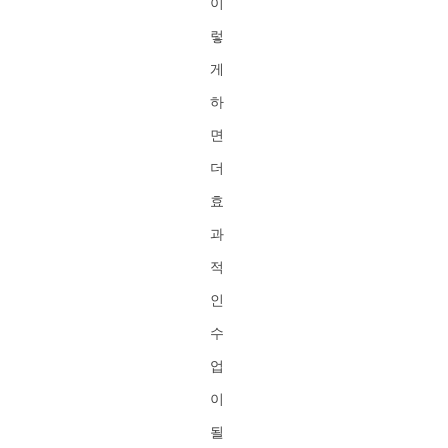
이
렇
게
하
면
더
효
과
적
인
수
업
이
될