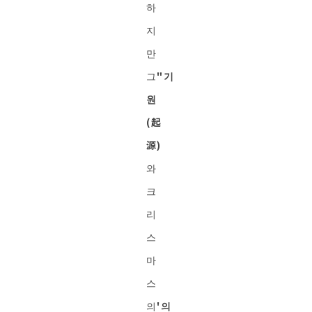
하
지
만
그
"기
원
(起
源)
와
크
리
스
마
스
의
'의