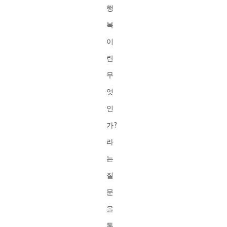
행
복
이
란
무
엇
인
가?
라
는
질
문
을
통