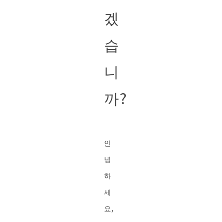
겠
습
니
까?
안
녕
하
세
요,