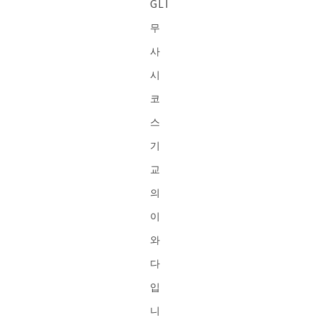
GLI
무
사
시
코
스
기
교
의
이
와
다
입
니