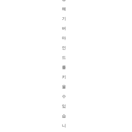
해
기
버
마
인
드
를
키
울
수
있
습
니