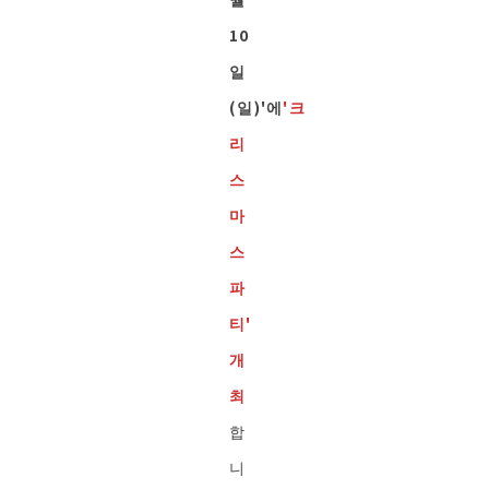
10
일
(일)'에
'크
리
스
마
스
파
티'
개
최
합
니