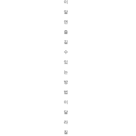
이
알
면
즐
길
수
있
는
방
법
이
달
라
질