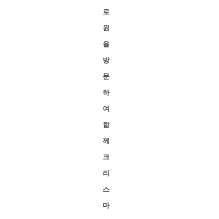
로
원
을
방
문
하
여
함
께
크
리
스
마