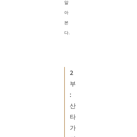
알
아
본
다.
2
부
:
산
타
가