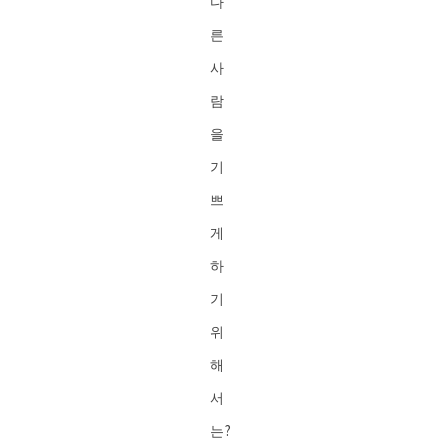
다
른
사
람
을
기
쁘
게
하
기
위
해
서
는?