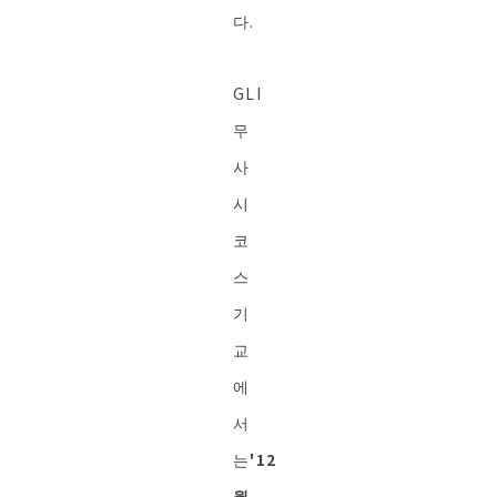
다.
GLI
무
사
시
코
스
기
교
에
서
는
'12
월