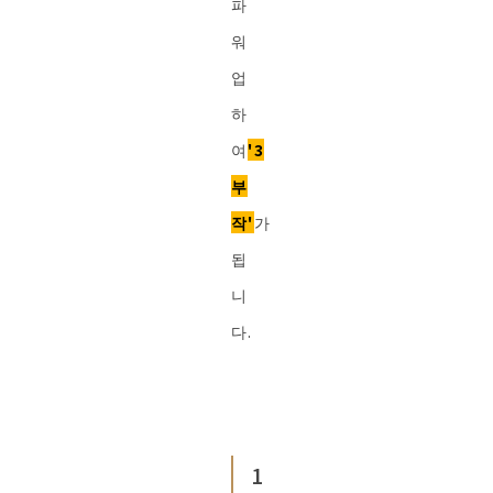
파
워
업
하
여
'3
부
작'
가
됩
니
다.
1