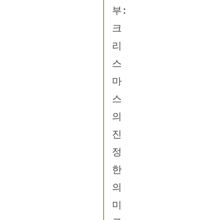
부:
크
리
스
마
스
의
진
정
한
의
미