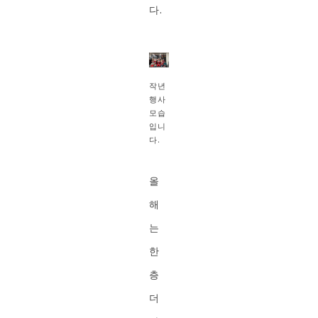
다.
작년
행사
모습
입니
다.
올
해
는
한
층
더