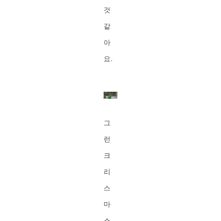
것
같
아
요.
그
런
크
리
스
마
스