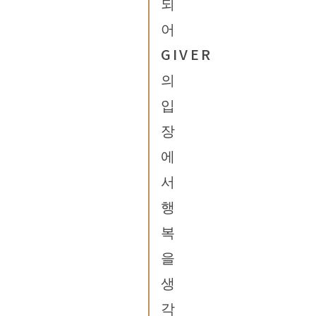
되
어
GIVER
의
입
장
에
서
행
복
을
생
각