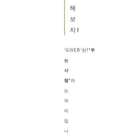
해
보
자!
'GIVER'란?
'주
는
사
람'
라
는
의
미
입
니