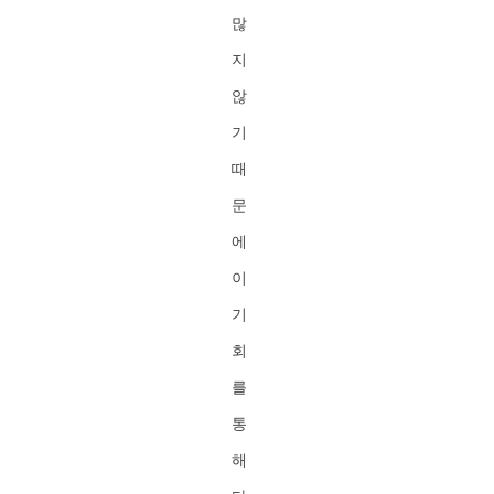
많
지
않
기
때
문
에
이
기
회
를
통
해