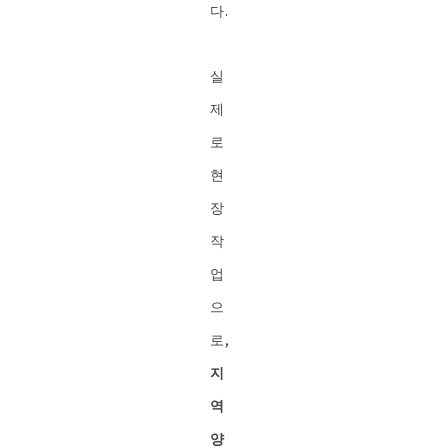
다.
실
제
로
현
장
작
업
으
로,
지
역
양