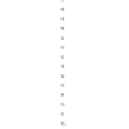
에
대
해
깊
이
있
게
알
아
본
다.
또
한,