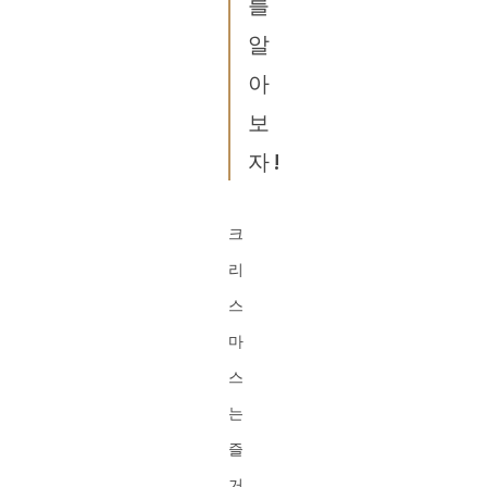
를
알
아
보
자!
크
리
스
마
스
는
즐
거