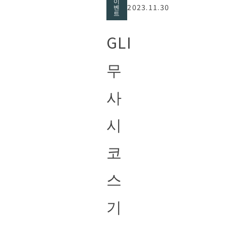
이
2023.11.30
벤
트
GLI
무
사
시
코
스
기