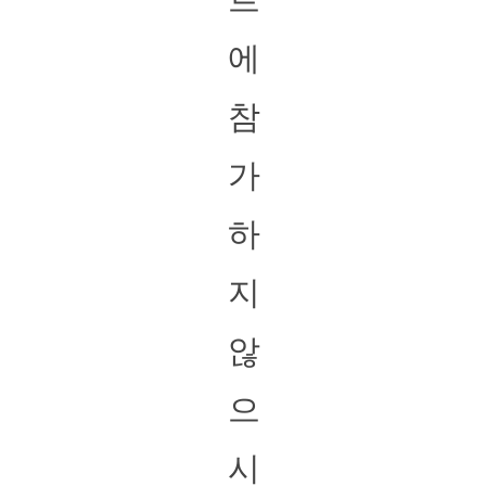
에
참
가
하
지
않
으
시