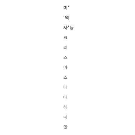
미'
'역
사'
등
크
리
스
마
스
에
대
해
더
많