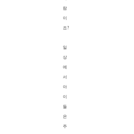
람
이
죠?
일
상
에
서
아
이
들
은
주