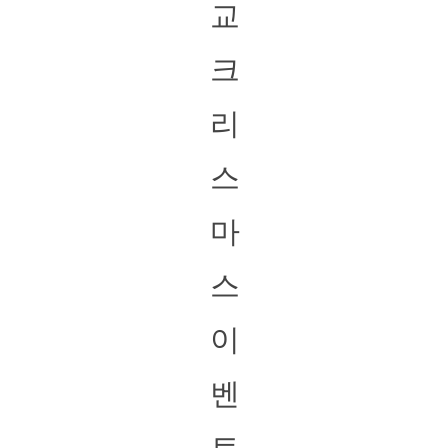
교
크
리
스
마
스
이
벤
트