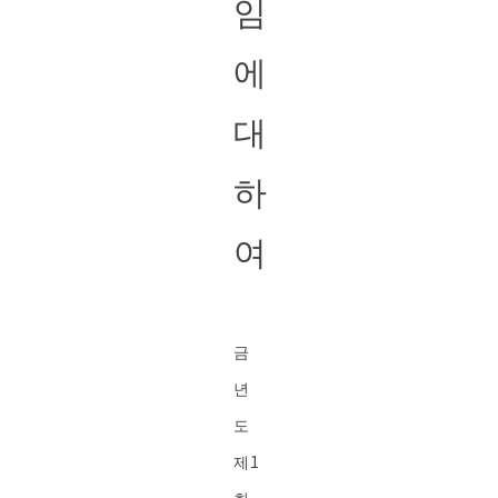
임
에
대
하
여
금
년
도
제1