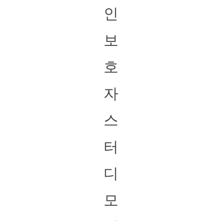
인
보
호
자
스
터
디
모