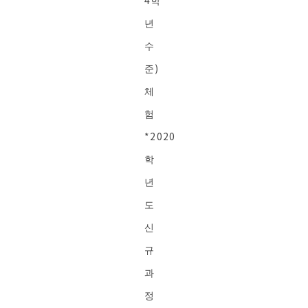
4학
년
수
준)
체
험
*2020
학
년
도
신
규
과
정