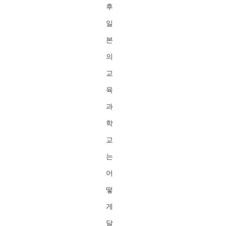
후
일
본
의
교
육
과
학
교
는
어
떻
게
달