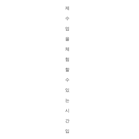
제
수
업
을
체
험
할
수
있
는
시
간
입