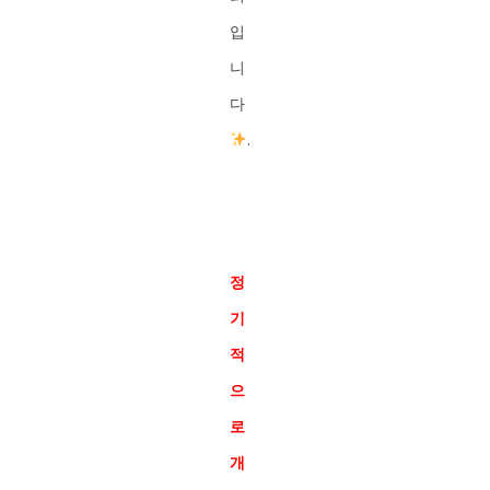
입
니
다
.
정
기
적
으
로
개