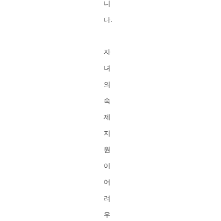
니
다.
자
녀
의
숙
제
지
원
이
어
려
우