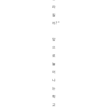
라
질
까?"
앞
으
로
늘
어
나
는
학
교