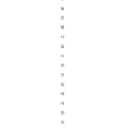
늘
은
행
사
일
시
와
모
임
에
대
한
자