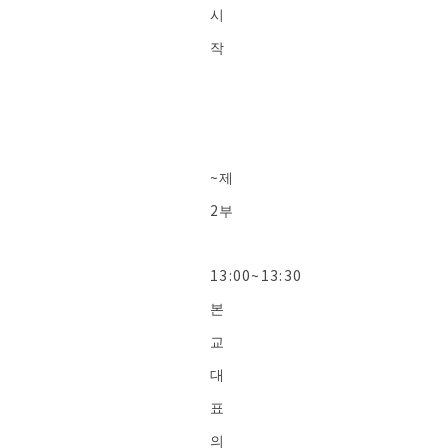
시
작
~제
2부
13:00~13:30
본
교
대
표
의