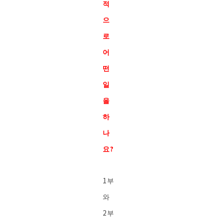
적
으
로
어
떤
일
을
하
나
요?
1부
와
2부