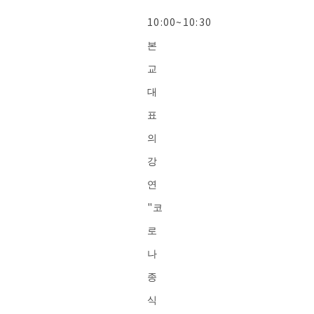
10:00~10:30
본
교
대
표
의
강
연
"코
로
나
종
식