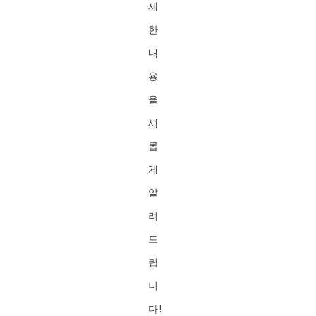
세
한
내
용
을
새
롭
게
알
려
드
립
니
다!