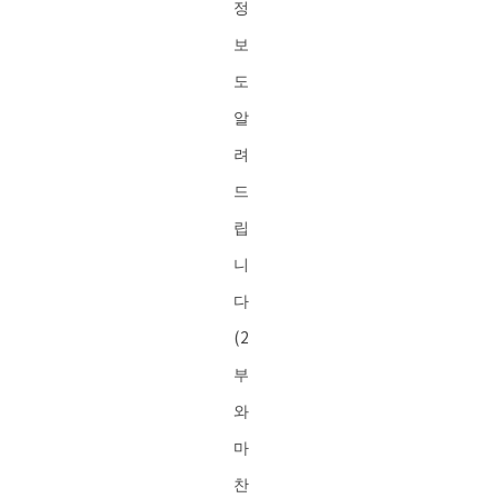
정
보
도
알
려
드
립
니
다
(2
부
와
마
찬