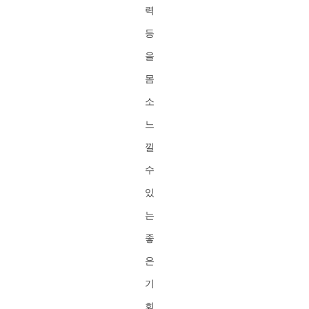
력
등
을
몸
소
느
낄
수
있
는
좋
은
기
회