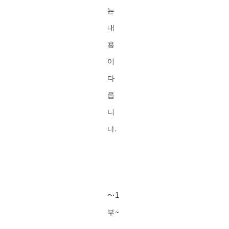
는
내
용
이
다
릅
니
다.
～1
부~