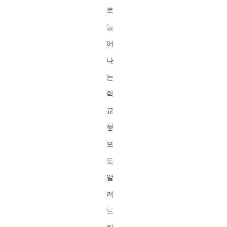
로
늘
어
나
는
학
교
정
보
도
알
려
드