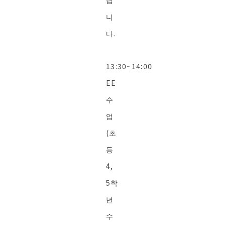
립
니
다.
13:30~14:00
EE
수
업
(초
등
4,
5학
년
수