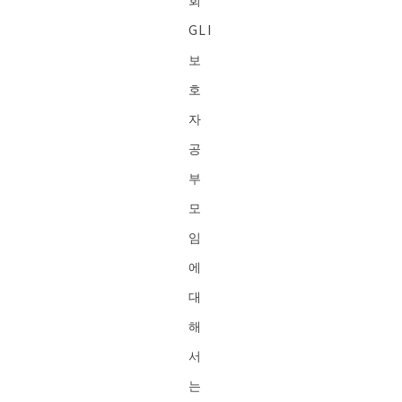
회
GLI
보
호
자
공
부
모
임
에
대
해
서
는