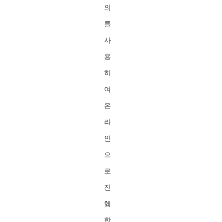
의
를
사
용
하
여
온
라
인
으
로
진
행
합