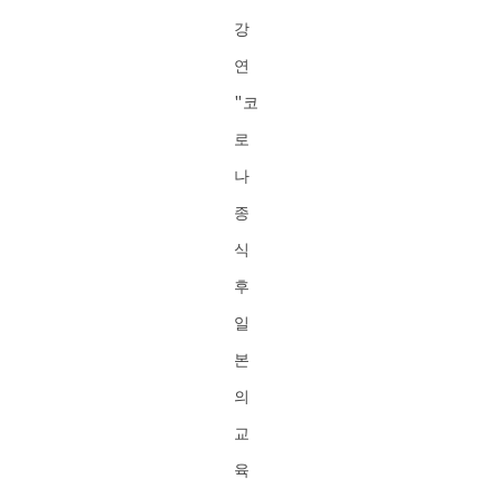
강
연
"코
로
나
종
식
후
일
본
의
교
육