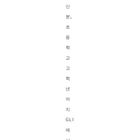
신
분,
초
등
학
교
고
학
년
까
지
GLI
에