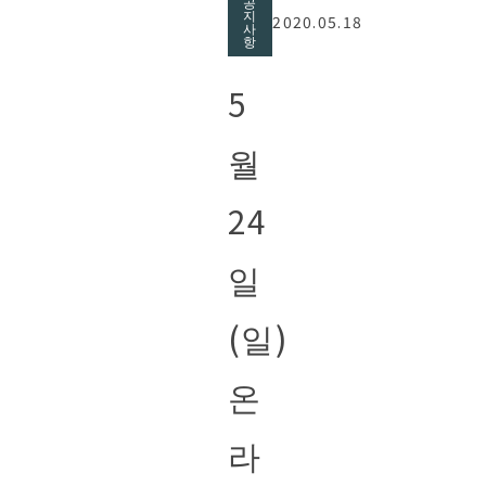
공
지
2020.05.18
사
항
5
월
24
일
(일)
온
라