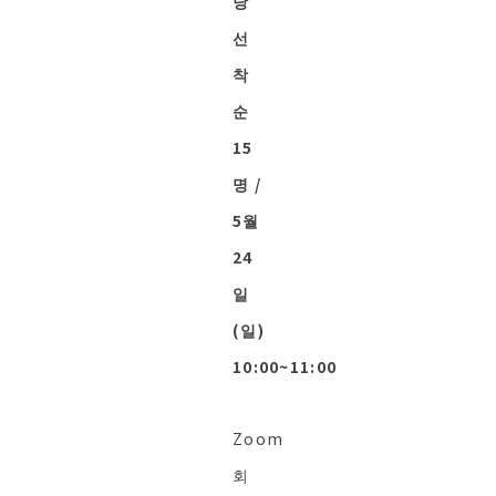
당
선
착
순
15
명 /
5월
24
일
(일)
10:00~11:00
Zoom
회