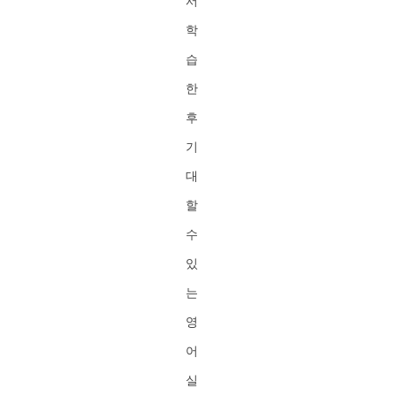
서
학
습
한
후
기
대
할
수
있
는
영
어
실