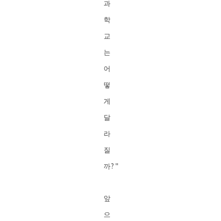
과
학
교
는
어
떻
게
달
라
질
까?"
앞
으