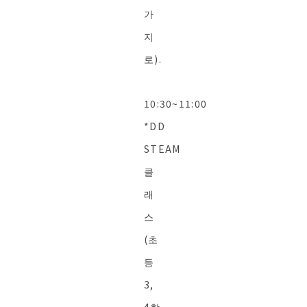
가
지
로).
10:30~11:00
*DD
STEAM
클
래
스
(초
등
3,