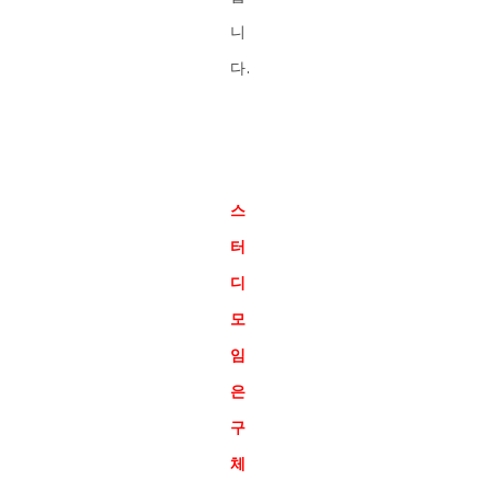
니
다.
스
터
디
모
임
은
구
체