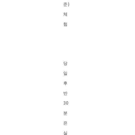
준)
체
험
당
일
후
반
30
분
은
실