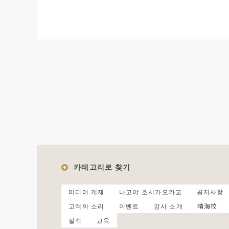
카테고리로 찾기
미디어 게재
나고야 호시가오카교
공지사항
고객의 소리
이벤트
강사 소개
晴海校
실적
교육