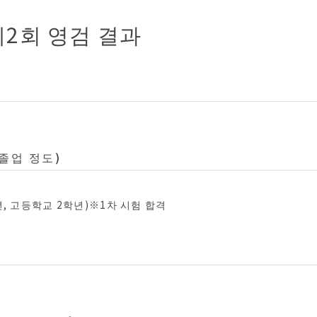
제2회 영검 결과
졸업 정도)
년, 고등학교 2학년)※1차 시험 합격