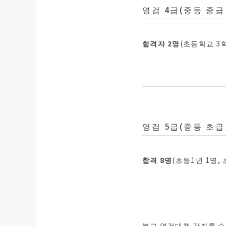
영검 4급(중등 중급
합격자 2명
(초등학교 3
영검 5급(중등 초급
합격 8명
(초등1년 1명, 
본교 영검대책 강좌를 수