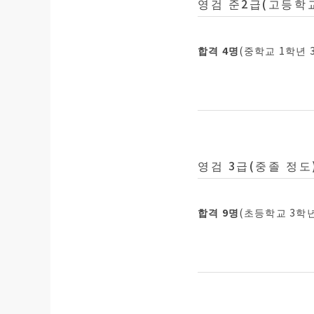
영검 준2급(고등학교
합격 4명
(중학교 1학년 
영검 3급(중졸 정도
합격 9명
(초등학교 3학년