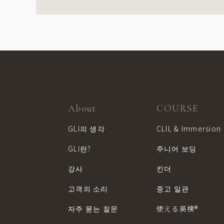
About
COURSE
GLI의 생각
CLIL & Immersion
GLI란?
주니어 보딩
강사
킨더
고객의 소리
중고 일관
자주 묻는 질문
使える英検®︎