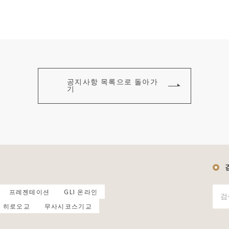
공지사항 목록으로 돌아가
기
프레젠테이션
GLI 온라인
히로오교
무사시코스기교