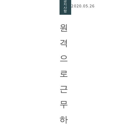
공
지
2020.05.26
사
항
원
격
으
로
근
무
하