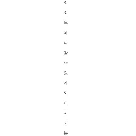
와
외
부
에
나
갈
수
있
게
되
어
서
기
분