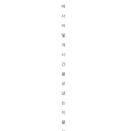
에
서
어
떻
게
시
간
을
보
냈
는
지
물