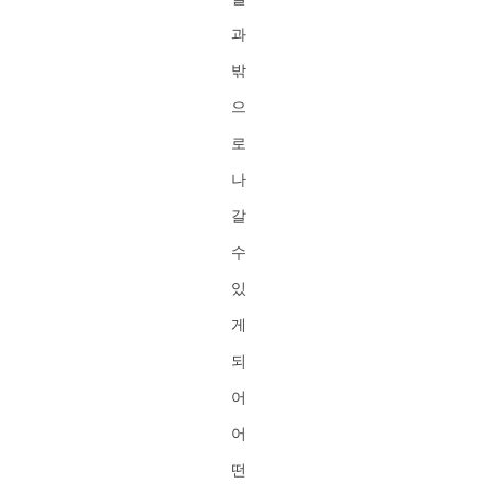
과
밖
으
로
나
갈
수
있
게
되
어
어
떤