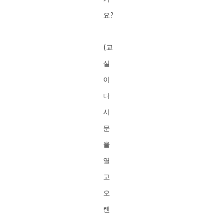
요?
(교
실
이
다
시
문
을
열
고
오
랜