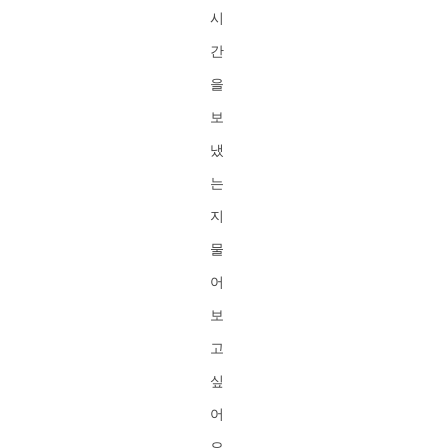
시
간
을
보
냈
는
지
물
어
보
고
싶
어
요.