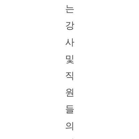
는
강
사
및
직
원
들
의