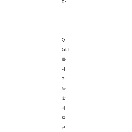
다!
Q.
GLI
를
재
가
동
할
때
학
생