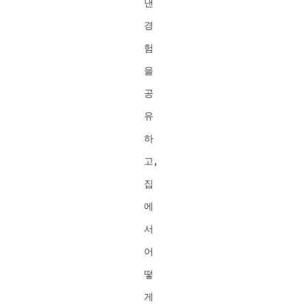
낸
경
험
을
공
유
하
고,
집
에
서
어
떻
게