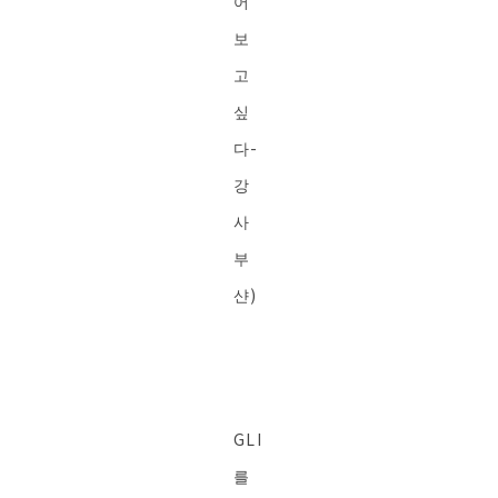
어
보
고
싶
다-
강
사
부
샨)
GLI
를