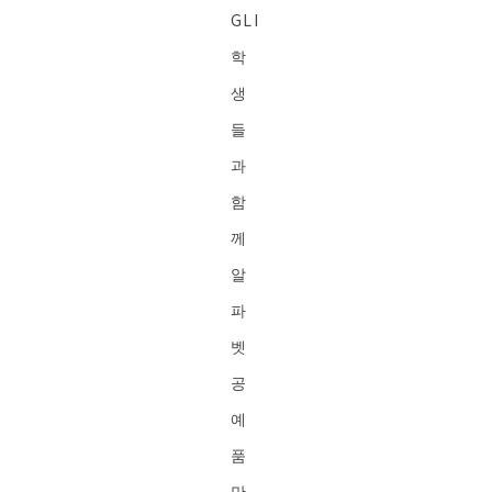
GLI
학
생
들
과
함
께
알
파
벳
공
예
품
만