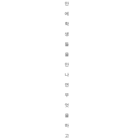
만
에
학
생
들
을
만
나
면
무
엇
을
하
고