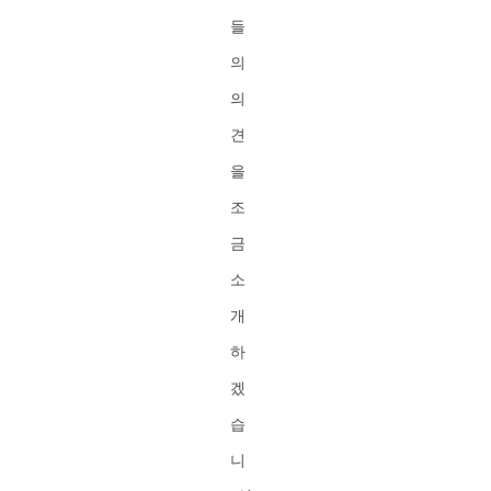
들
의
의
견
을
조
금
소
개
하
겠
습
니