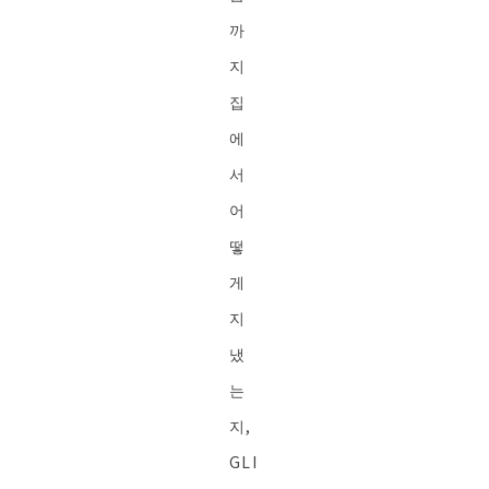
까
지
집
에
서
어
떻
게
지
냈
는
지,
GLI