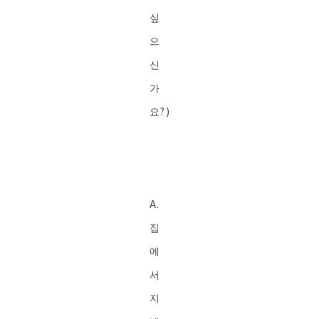
싶
으
신
가
요?)
A.
집
에
서
지