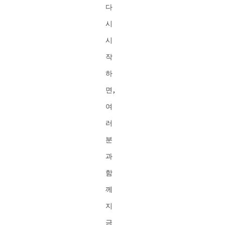
다
시
시
작
하
면,
여
러
분
과
함
께
지
금