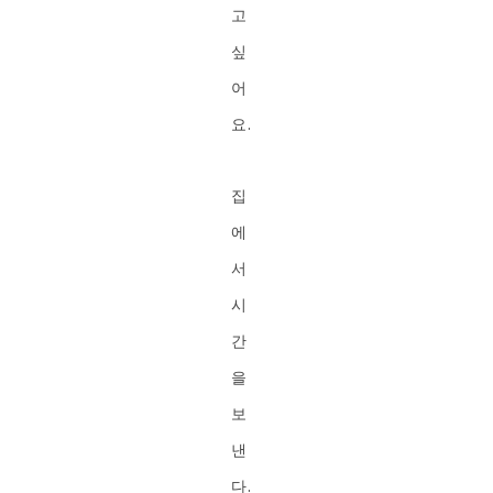
고
싶
어
요.
집
에
서
시
간
을
보
낸
다.