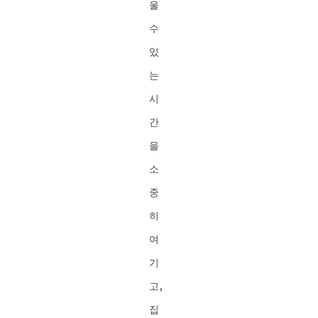
울
수
있
는
시
간
을
소
중
히
여
기
고,
집