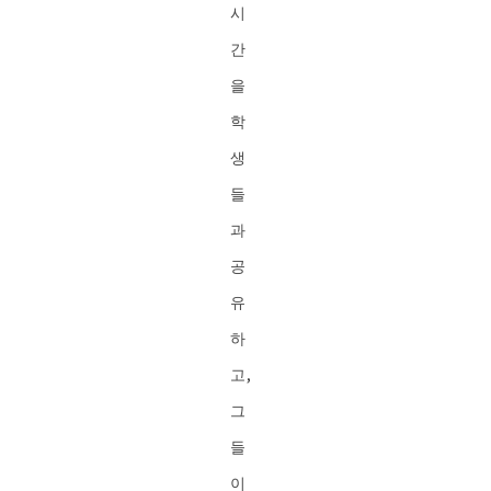
시
간
을
학
생
들
과
공
유
하
고,
그
들
이