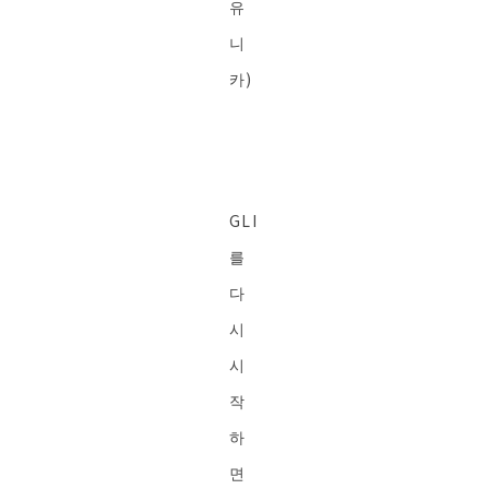
유
니
카)
GLI
를
다
시
시
작
하
면