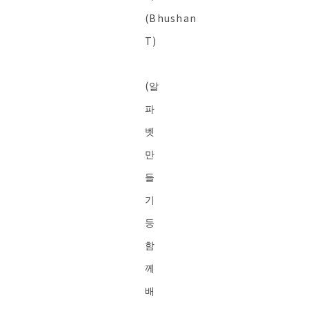
(Bhushan
T)
(알
파
벳
만
들
기
등
함
께
배