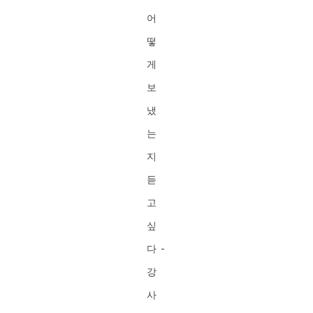
어
떻
게
보
냈
는
지
듣
고
싶
다 -
강
사