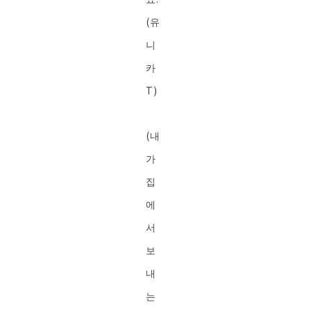
(유
니
카
T)
(내
가
집
에
서
보
내
는