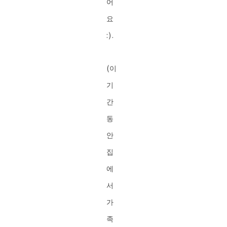
어
요
:).
(이
기
간
동
안
집
에
서
가
족