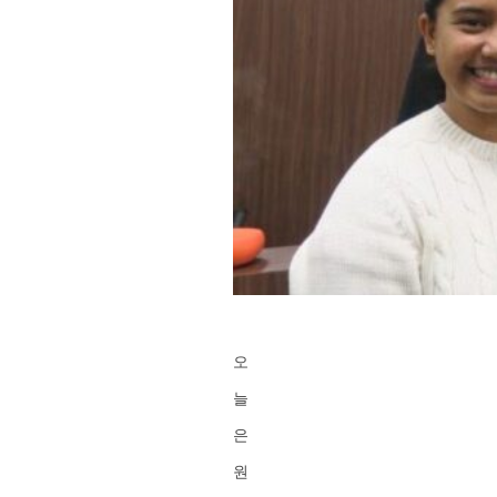
오
늘
은
원