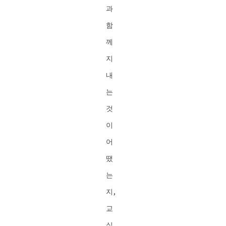
과
함
께
지
내
는
것
이
어
땠
는
지,
교
실