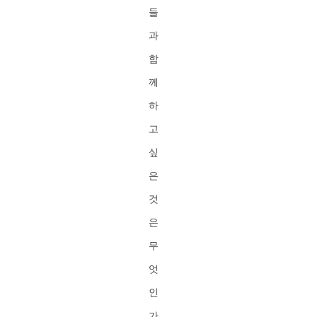
들
과
함
께
하
고
싶
은
것
은
무
엇
인
가