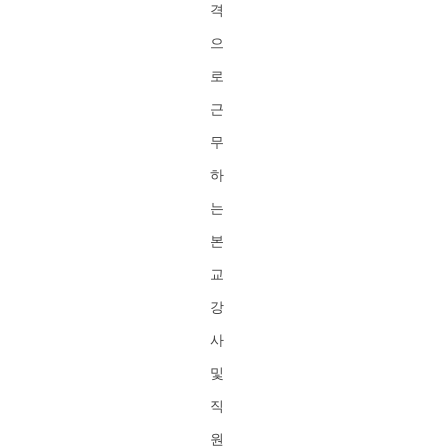
격
으
로
근
무
하
는
본
교
강
사
및
직
원