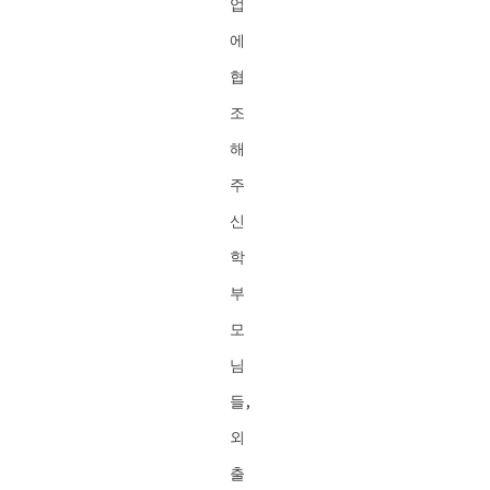
업
에
협
조
해
주
신
학
부
모
님
들,
외
출