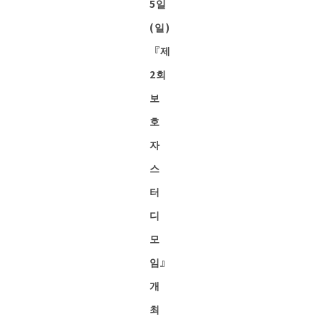
5일
(일)
『제
2회
보
호
자
스
터
디
모
임』
개
최