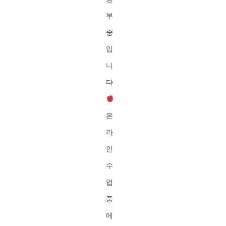
부
중
입
니
다
온
라
인
수
업
중
에