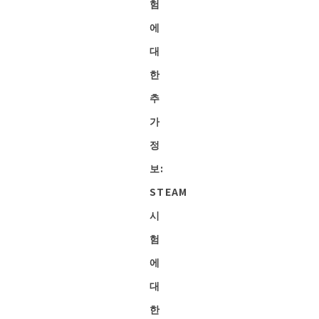
험
에
대
한
추
가
정
보:
STEAM
시
험
에
대
한