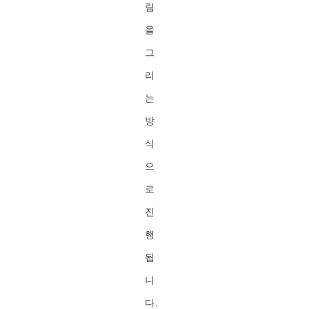
림
을
그
리
는
방
식
으
로
진
행
됩
니
다.