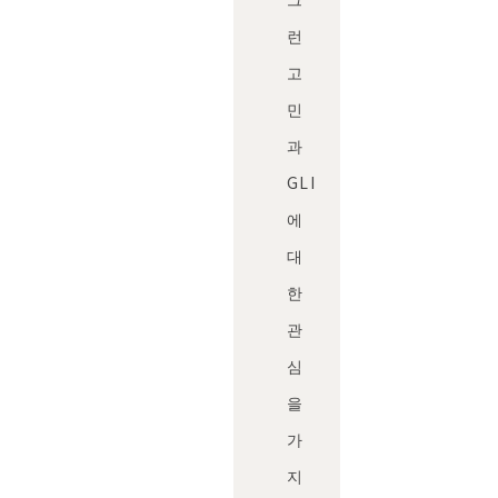
런
고
민
과
GLI
에
대
한
관
심
을
가
지