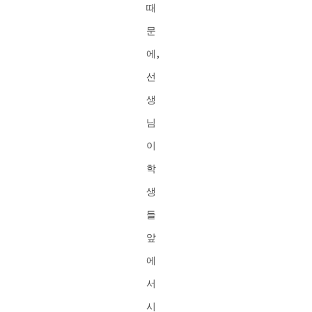
때
문
에,
선
생
님
이
학
생
들
앞
에
서
시