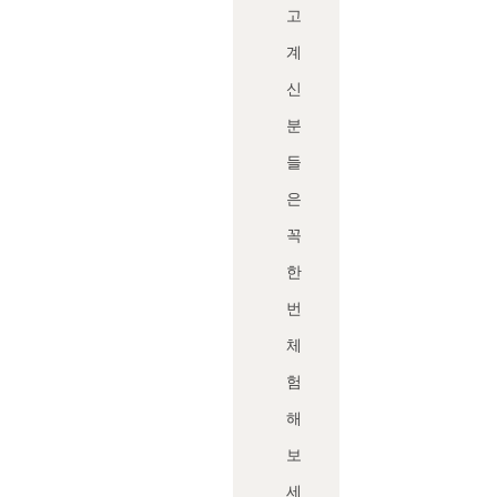
고
계
신
분
들
은
꼭
한
번
체
험
해
보
세