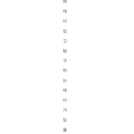
에
재
미
있
고
탐
구
하
는
재
미
가
있
을