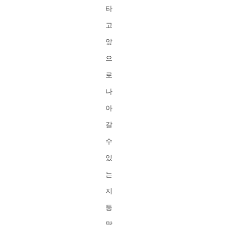
타
고
앞
으
로
나
아
갈
수
있
는
지
등
많