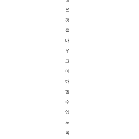
은
것
을
배
우
고
이
해
할
수
있
도
록