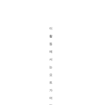
이
활
동
에
서
는
요
트
가
어