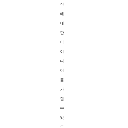
전
에
대
한
아
이
디
어
를
가
질
수
있
도