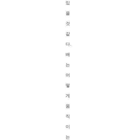
있
을
것
같
다.
배
는
어
떻
게
움
직
이
는