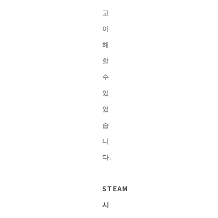
고
이
해
할
수
있
었
습
니
다.
STEAM
시