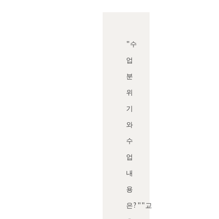
"수
업
분
위
기
와
수
업
내
용
은?"
"교