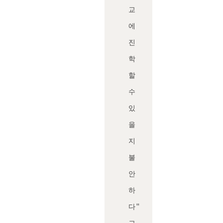
교
에
진
학
할
수
있
을
지
불
안
하
다"
그