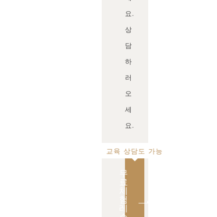
요.
상
담
하
러
오
세
요.
교육 상담도 가능
무
료
체
험
레
슨