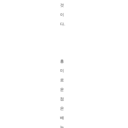
것
이
다.
흥
미
로
운
점
은
배
는