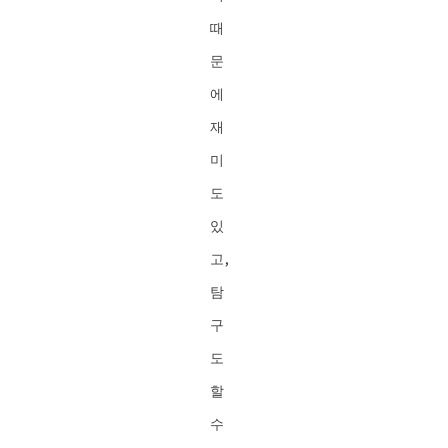
때
문
에
재
미
도
있
고,
탐
구
도
할
수