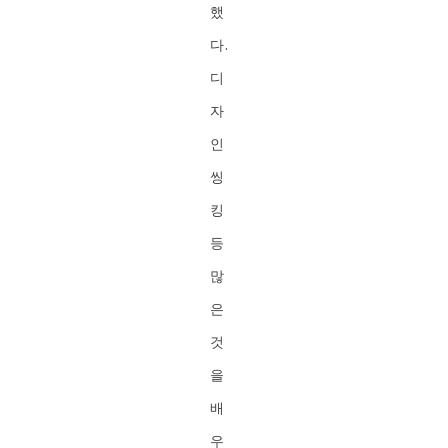
했
다.
디
자
인
씽
킹
등
많
은
것
을
배
우