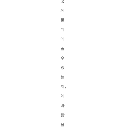
떻
게
물
위
에
뜰
수
있
는
지,
왜
바
람
을