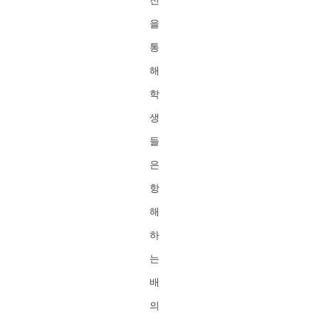
을
통
해
학
생
들
은
항
해
하
는
배
의