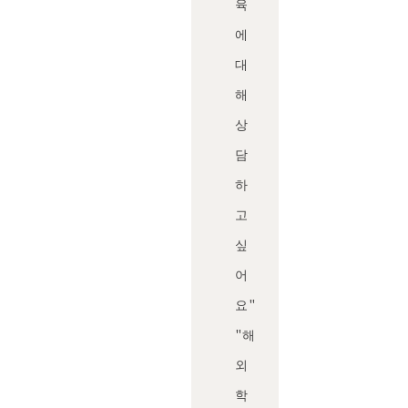
육
에
대
해
상
담
하
고
싶
어
요"
"해
외
학