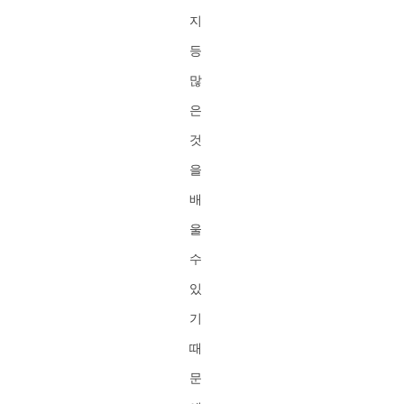
지
등
많
은
것
을
배
울
수
있
기
때
문