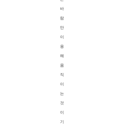
바
람
만
이
용
해
움
직
이
는
것
이
기