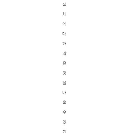
실
체
에
대
해
많
은
것
을
배
울
수
있
기