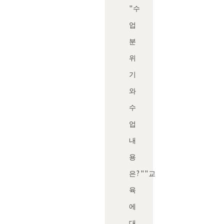
"수
업
분
위
기
와
수
업
내
용
은?"
"교
육
에
대