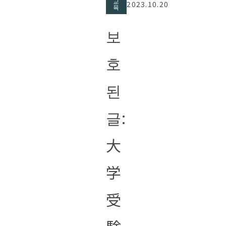
교
2023.10.20
육
보
호
된
글:
大
学
受