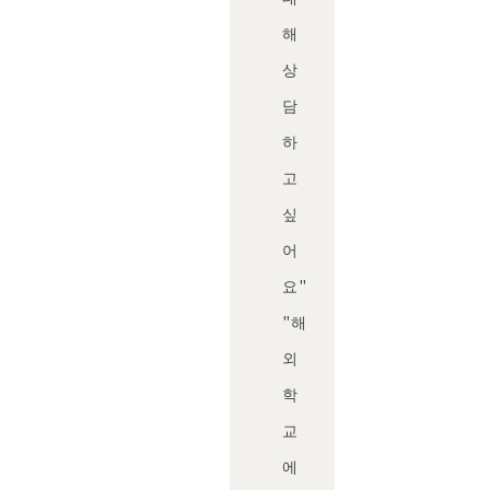
해
상
담
하
고
싶
어
요"
"해
외
학
교
에