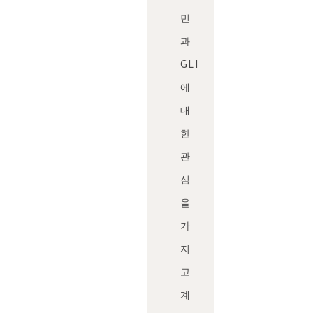
민
과
GLI
에
대
한
관
심
을
가
지
고
계