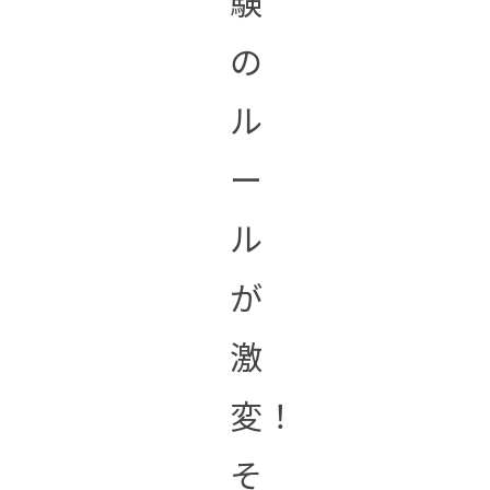
験
の
ル
ー
ル
が
激
変！
そ