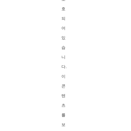
호
되
어
있
습
니
다.
이
콘
텐
츠
를
보