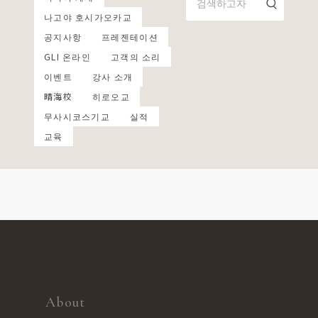
나고야 호시가오카교
공지사항
프레젠테이션
GLI 온라인
고객의 소리
이벤트
강사 소개
晴海校
히로오교
무사시코스기교
실적
교육
About