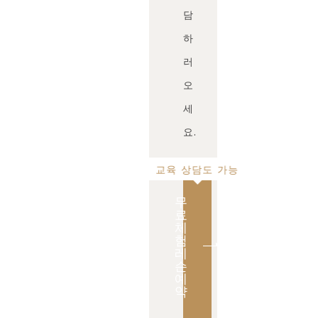
담
하
러
오
세
요.
교육 상담도 가능
무
료
체
험
레
슨
예
약