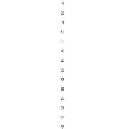
려
면
아
래
에
비
밀
번
호
를
입
력
해
주