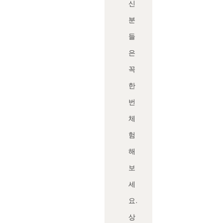
신
분
들
은
꼭
한
번
체
험
해
보
세
요.
상