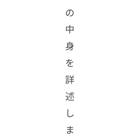
の
中
身
を
詳
述
し
ま