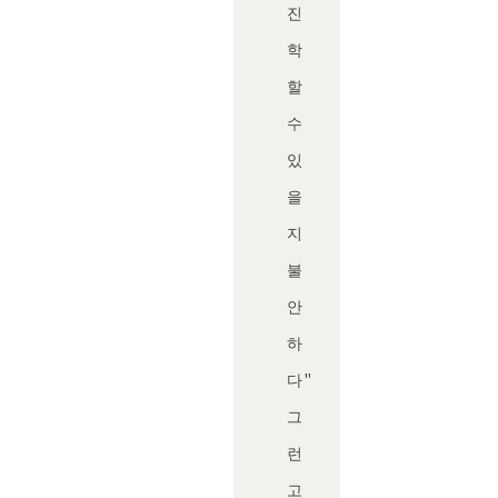
진
학
할
수
있
을
지
불
안
하
다"
그
런
고