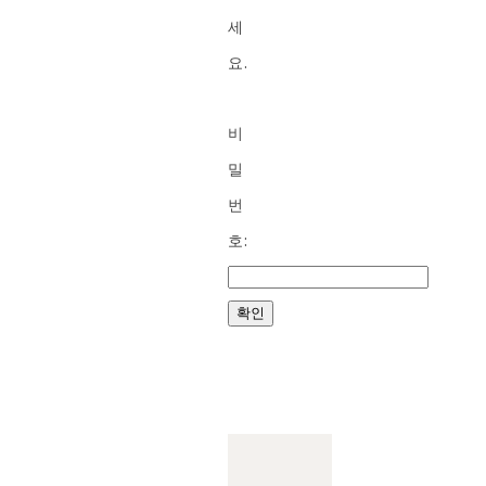
세
요.
비
밀
번
호: