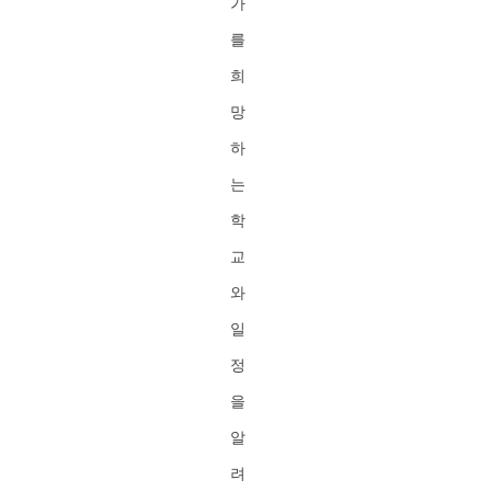
가
를
희
망
하
는
학
교
와
일
정
을
알
려