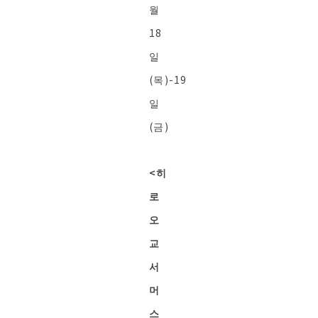
월
18
일
(목)-19
일
(금)
<히
로
오
교
서
머
스