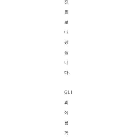
진
을
보
내
왔
습
니
다.
GLI
의
여
름
학