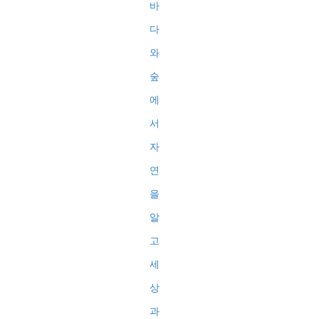
바
다
와
숲
에
서
자
연
을
알
고
세
상
과