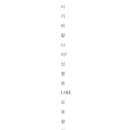
시
기
바
랍
니
다!
신
청
은
LINE
으
로
참