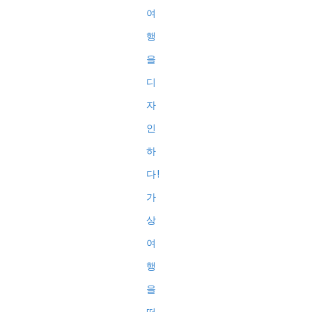
여
행
을
디
자
인
하
다!
가
상
여
행
을
떠