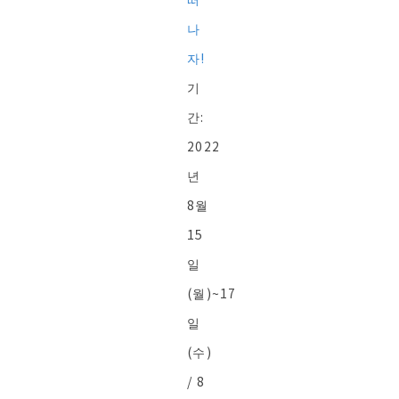
나
자!
기
간:
2022
년
8월
15
일
(월)~17
일
(수)
/ 8