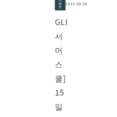
이
2022.08.04
벤
트
GLI
서
머
스
쿨]
15
일