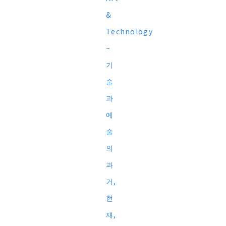
&
Technology
~
기
술
과
예
술
의
과
거,
현
재,