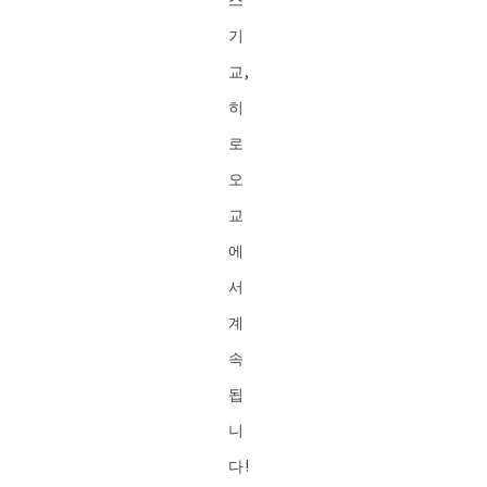
기
교,
히
로
오
교
에
서
계
속
됩
니
다!