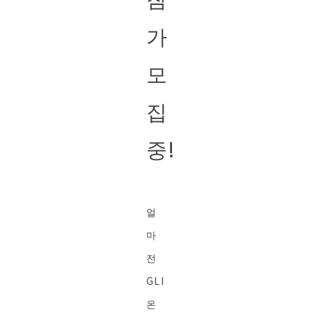
가
모
집
중!
얼
마
전
GLI
온