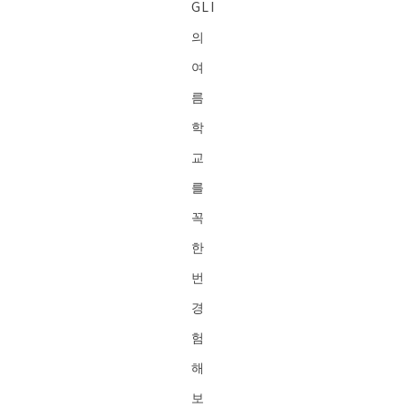
GLI
의
여
름
학
교
를
꼭
한
번
경
험
해
보