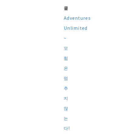
쿨
Adventures
Unlimited
~
모
험
은
멈
추
지
않
는
다!