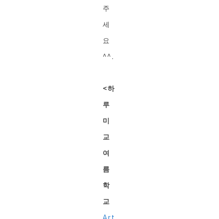
주
세
요
^^.
<하
루
미
교
여
름
학
교
Art