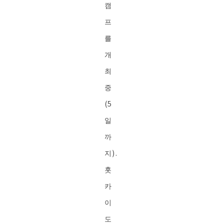
캠
프
를
개
최
중
(5
일
까
지).
홋
카
이
도