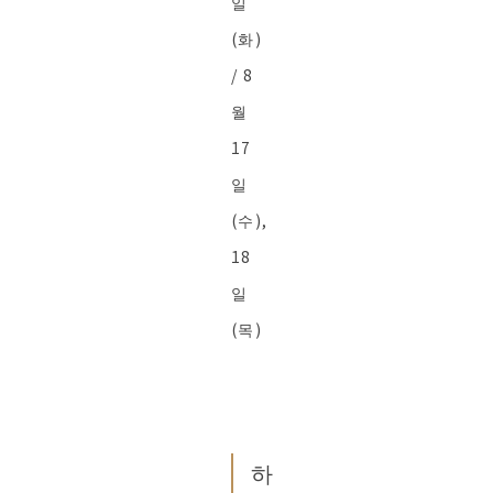
일
(화)
/ 8
월
17
일
(수),
18
일
(목)
하