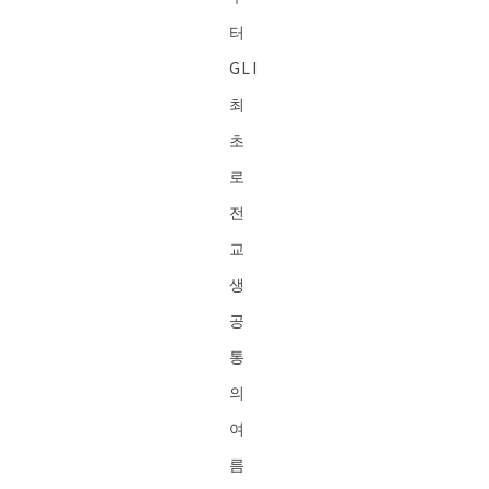
터
GLI
최
초
로
전
교
생
공
통
의
여
름