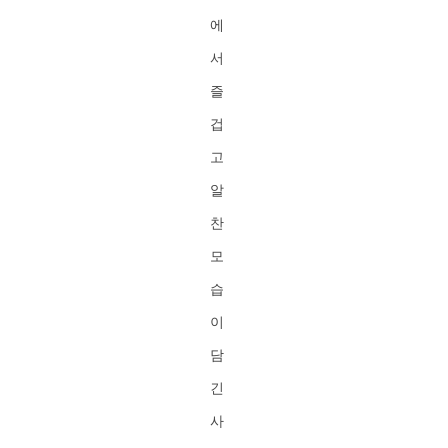
에
서
즐
겁
고
알
찬
모
습
이
담
긴
사