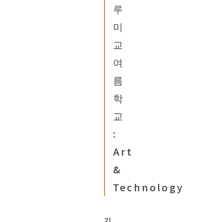
루
미
교
여
름
학
교
:
Art
&
Technology
기