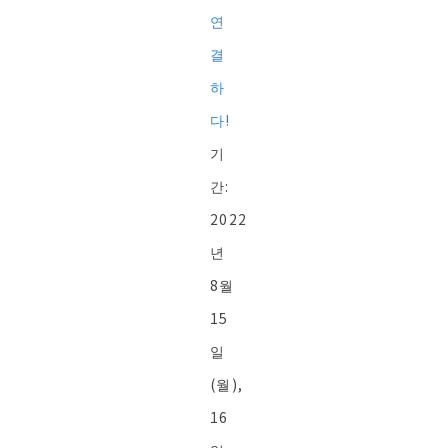
연
결
하
다!
기
간:
2022
년
8월
15
일
(월),
16