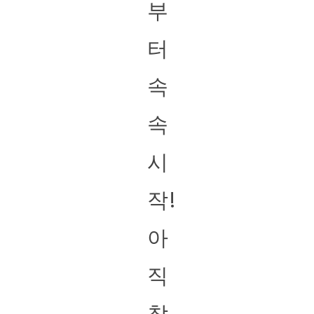
부
터
속
속
시
작!
아
직
참