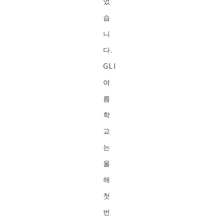
었
습
니
다.
GLI
여
름
학
교
는
올
해
첫
번