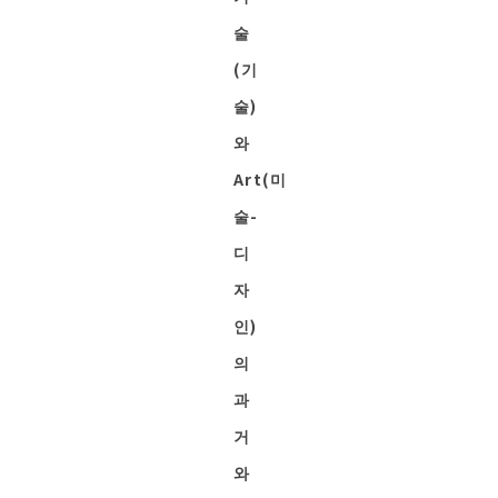
술
(
기
술
)
와
Art(미
술-
디
자
인)
의
과
거
와