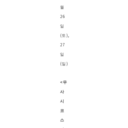
월
26
일
(토),
27
일
(일)
<무
사
시
코
스