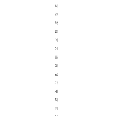
라
인
학
교
의
여
름
학
교
가
개
최
되