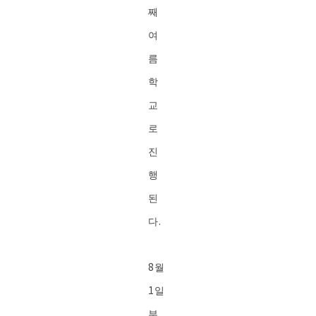
째
여
름
학
교
로
진
행
된
다.
8월
1일
부