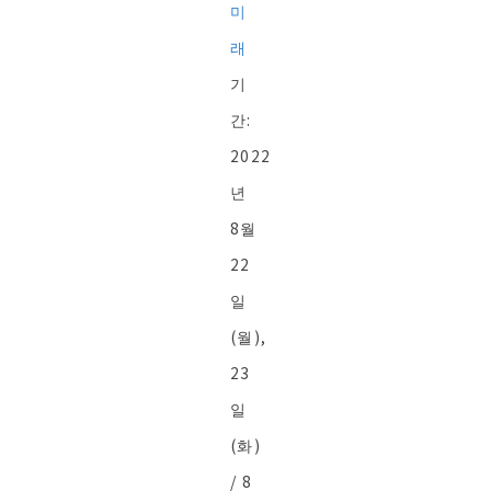
미
래
기
간:
2022
년
8월
22
일
(월),
23
일
(화)
/ 8