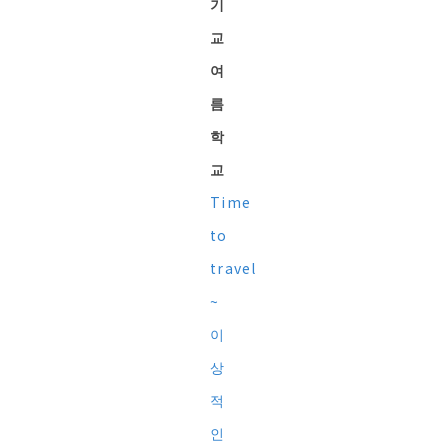
기
교
여
름
학
교
Time
to
travel
~
이
상
적
인