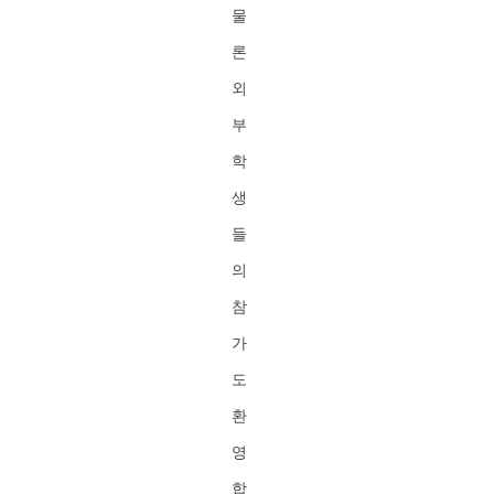
물
론
외
부
학
생
들
의
참
가
도
환
영
합