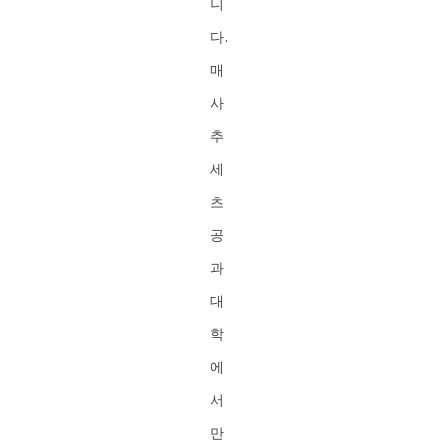
니
다.
매
사
추
세
츠
공
과
대
학
에
서
만