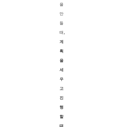
을
만
들
때,
계
획
을
세
우
고
진
행
할
때