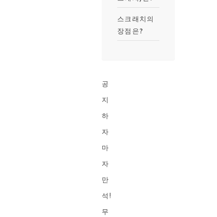
스크래치의
장점은?
공
지
하
자
마
자
만
석!
무