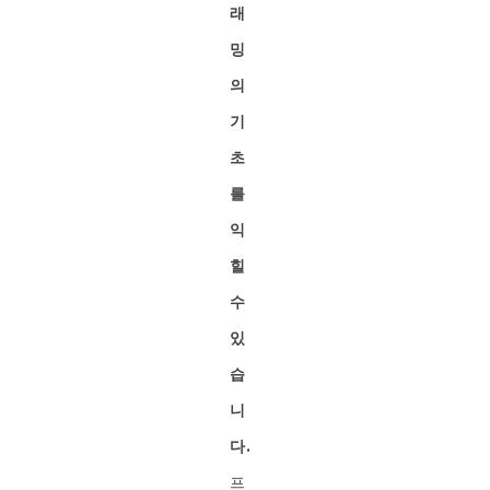
래
밍
의
기
초
를
익
힐
수
있
습
니
다.
프