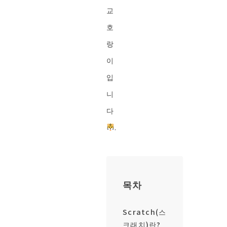
교
호
랑
이
입
니
다
.
목차
Scratch(스
크래치)란?