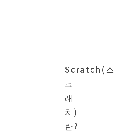
Scratch(스
크
래
치)
란?