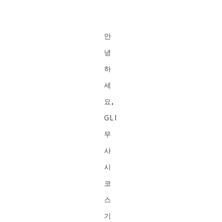
안
녕
하
세
요,
GLI
무
사
시
코
스
기