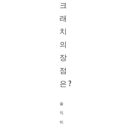
크
래
치
의
장
점
은?
솔
직
히