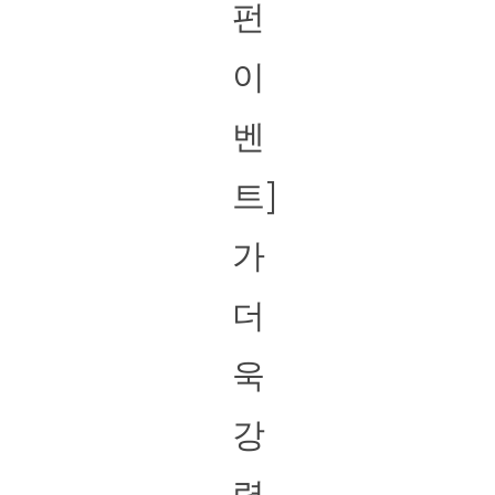
펀
이
벤
트]
가
더
욱
강
력