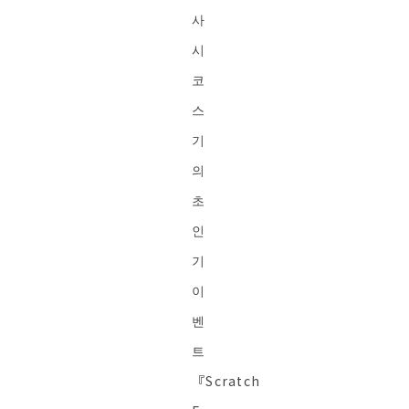
사
시
코
스
기
의
초
인
기
이
벤
트
『Scratch