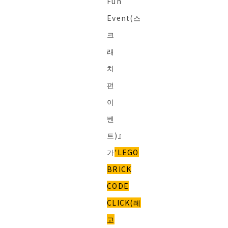
Fun
Event(스
크
래
치
펀
이
벤
트)』
가
'LEGO
BRICK
CODE
CLICK(레
고