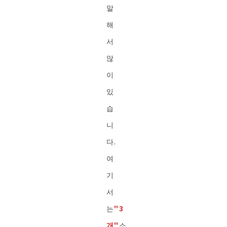
말
해
서
많
이
있
습
니
다.
여
기
서
는
"3
개"
소