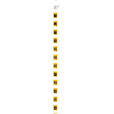
요?
블
록
을
움
직
여
퍼
즐
처
럼
조
합