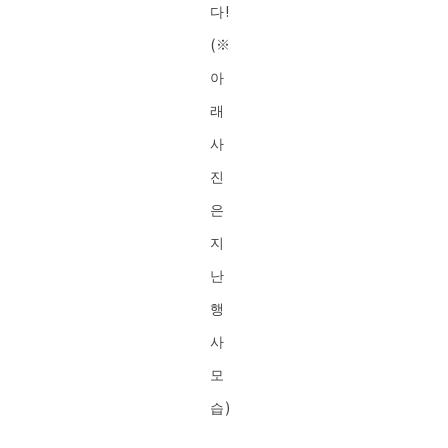
다!
(※
아
래
사
진
은
지
난
행
사
모
습)