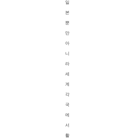
일
본
뿐
만
아
니
라
세
계
각
국
에
서
활