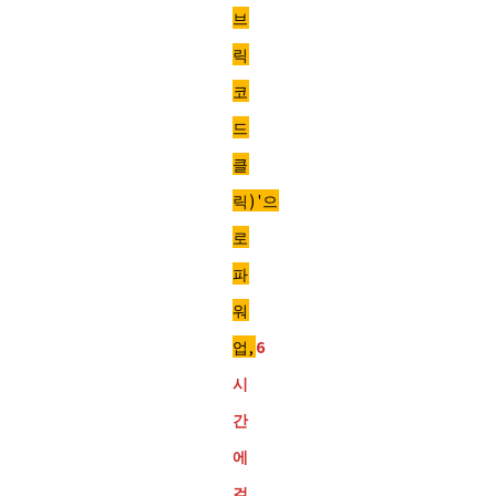
브
릭
코
드
클
릭)'으
로
파
워
업,
6
시
간
에
걸