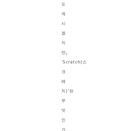
도
계
시
겠
지
만,
'Scratch(스
크
래
치)'란
무
엇
인
가