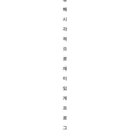
해
시
각
적
으
로
재
미
있
게
프
로
그