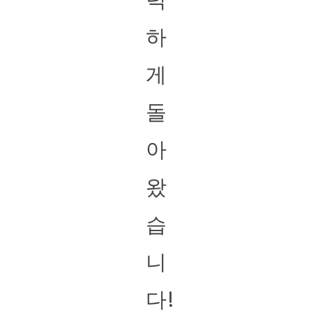
하
게
돌
아
왔
습
니
다!