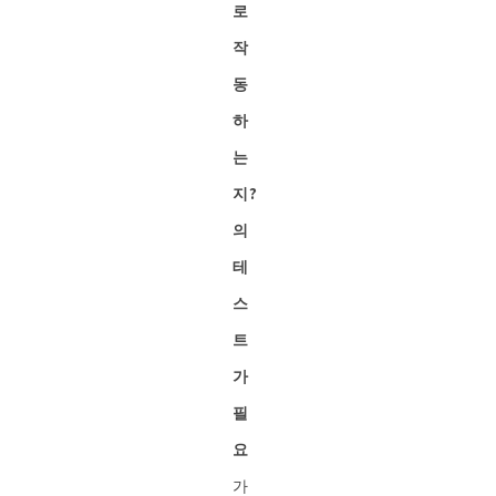
로
작
동
하
는
지?
의
테
스
트
가
필
요
가