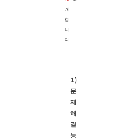
개
합
니
다.
1)
문
제
해
결
능