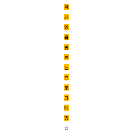
과
게
임
을
만
드
는
프
로
그
래
밍
입