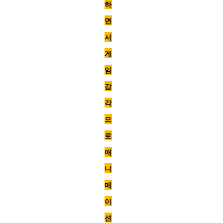
하
면
서
게
임
감
각
으
로
애
니
메
이
션