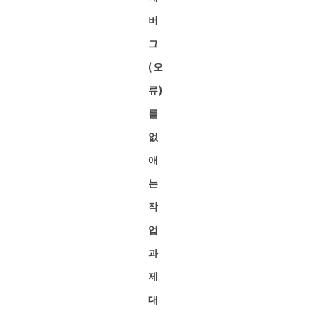
버
그
(오
류)
를
없
애
는
작
업
과
제
대