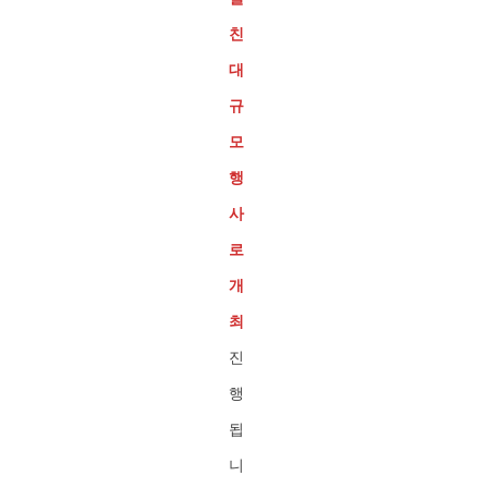
친
대
규
모
행
사
로
개
최
진
행
됩
니