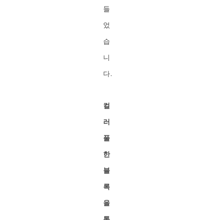
들
었
습
니
다.
컬
러
풀
한
블
록
을
통