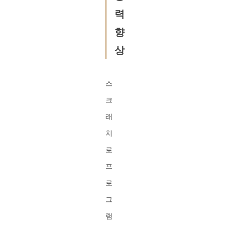
력
향
상
스
크
래
치
로
프
로
그
램