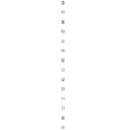
홍
차
를
한
손
에
들
고
알
찬
시
간
을
보