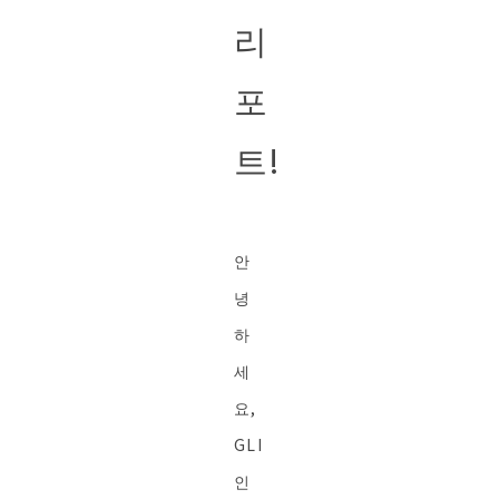
리
포
트!
안
녕
하
세
요,
GLI
인