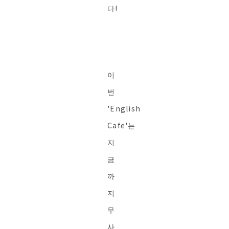
다!
이
번
'English
Cafe'는
지
금
까
지
무
사