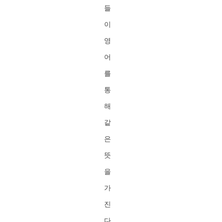
들
이
영
어
를
통
해
같
은
뜻
을
가
진
다