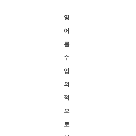
영
어
를
수
업
외
적
으
로