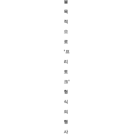
을
목
적
으
로
'프
리
토
크'
형
식
의
행
사