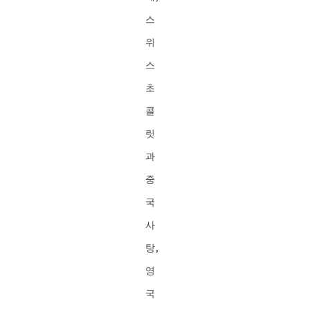
스
위
스
초
콜
릿
과
중
국
사
탕,
영
국