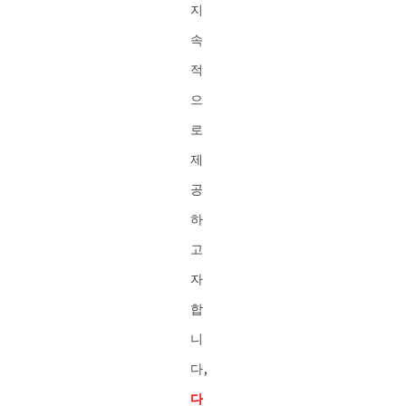
지
속
적
으
로
제
공
하
고
자
합
니
다,
다