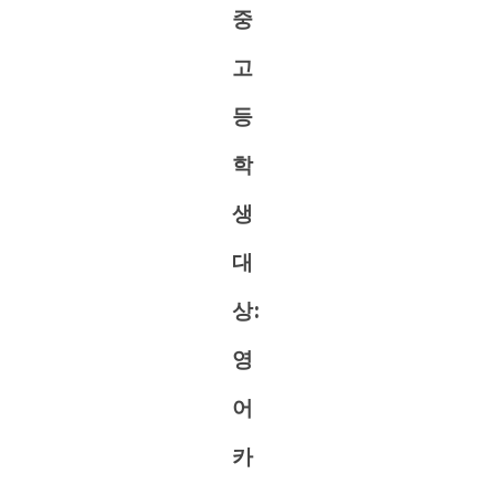
중
고
등
학
생
대
상:
영
어
카