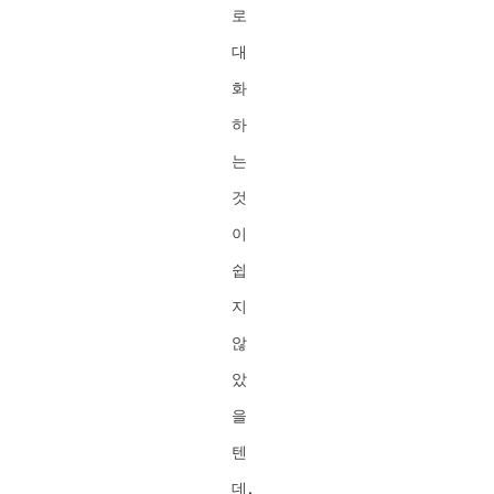
로
대
화
하
는
것
이
쉽
지
않
았
을
텐
데,