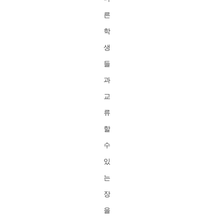
른
학
생
들
과
교
류
할
수
있
는
장
을