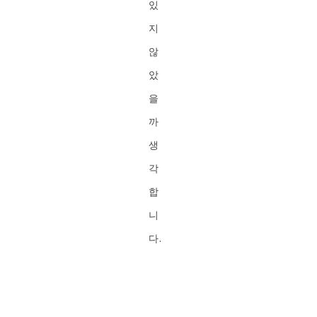
있
지
않
았
을
까
생
각
합
니
다.