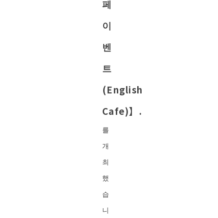
페
이
벤
트
(English
Cafe)】.
를
개
최
했
습
니