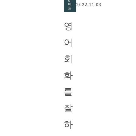
이
2022.11.03
벤
트
영
어
회
화
를
잘
하