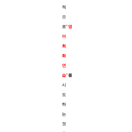
적
으
로
'영
어
회
화
연
습'
를
시
도
하
는
것