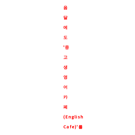
음
달
에
도
'중
고
생
영
어
카
페
(English
Cafe)'를