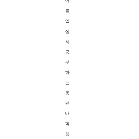
어
를
열
심
히
공
부
하
는
동
년
배
학
생