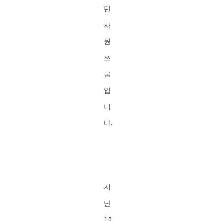
턴
사
원
쯔
굼
입
니
다.
지
난
10