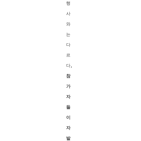
행
사
와
는
다
르
다,
참
가
자
들
이
자
발