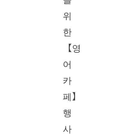
위
한
【영
어
카
페】
행
사