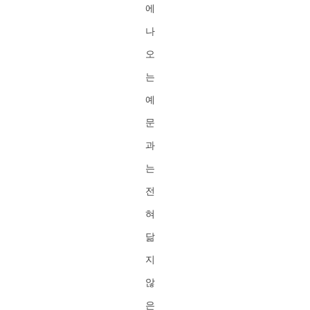
에
나
오
는
예
문
과
는
전
혀
닮
지
않
은