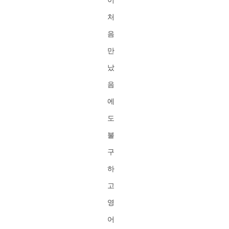
처
음
만
났
음
에
도
불
구
하
고
영
어