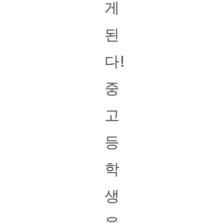
게
된
다!
중
고
등
학
생
을