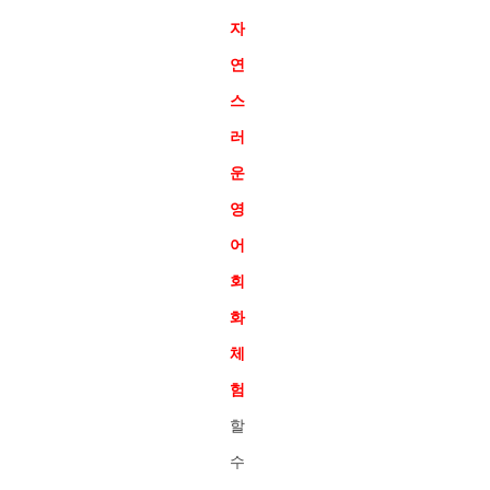
자
연
스
러
운
영
어
회
화
체
험
할
수