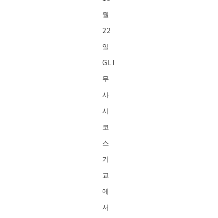
월
22
일
GLI
무
사
시
코
스
기
교
에
서