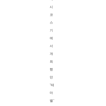
시
코
스
기
에
서
개
최
했
던
'테
마
별'