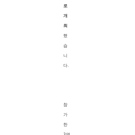
로
개
최
했
습
니
다.
참
가
한
3명