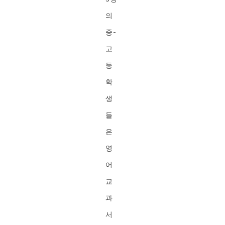
의
중-
고
등
학
생
들
은
영
어
교
과
서