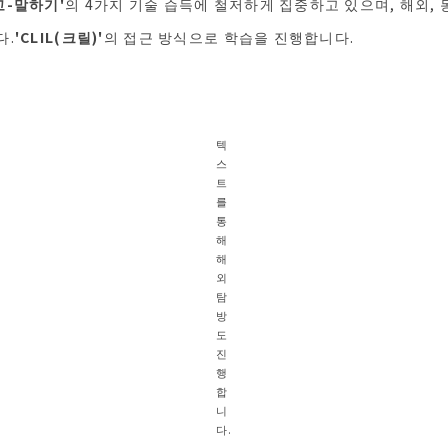
고-말하기'
의 4가지 기술 습득에 철저하게 집중하고 있으며, 해외, 
다.
'CLIL(크릴)'
의 접근 방식으로 학습을 진행합니다.
텍
스
트
를
통
해
해
외
탐
방
도
진
행
합
니
다.