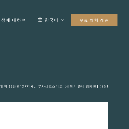
I 생에 대하여
한국어
무료 체험 레슨
대 약 12만엔"OFF! GLI 무사시코스기교【신학기 준비 캠페인】개최!