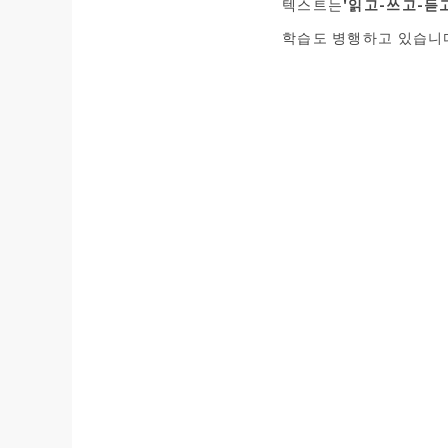
텍스트는
'읽고-쓰고-듣
학습도 병행하고 있습니