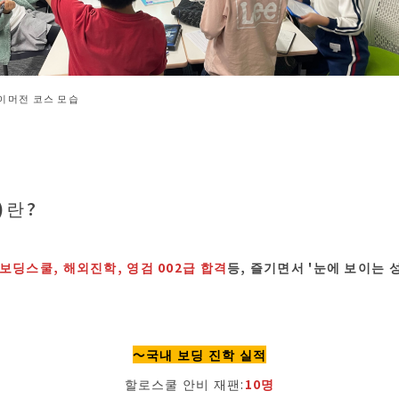
&이머전 코스 모습
)란?
보딩스쿨, 해외진학, 영검 002급 합격
등, 즐기면서 '눈에 보이는 
.
〜국내 보딩 진학 실적
할로스쿨 안비 재팬:
10명