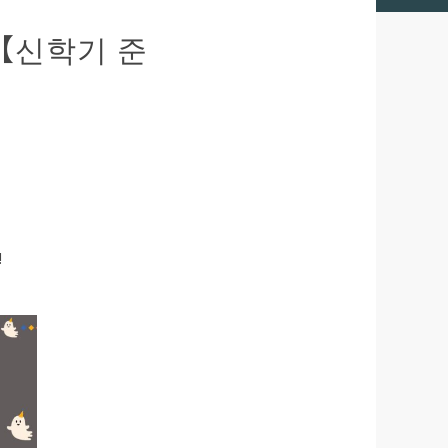
교【신학기 준
!