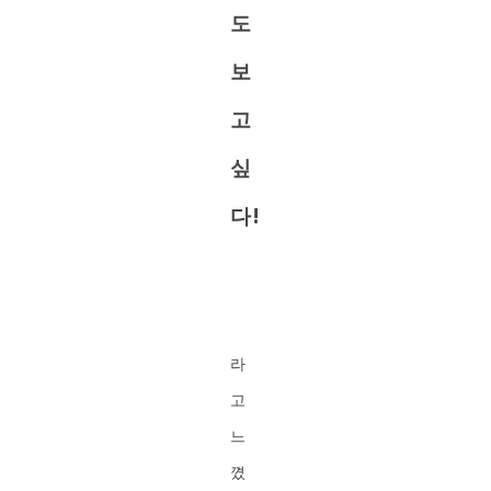
도
보
고
싶
다!
라
고
느
꼈