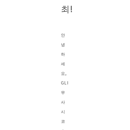
최!
안
녕
하
세
요,
GLI
무
사
시
코