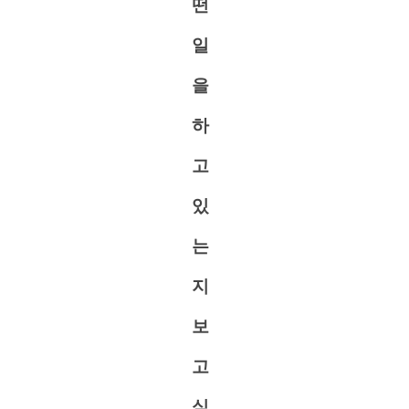
떤
일
을
하
고
있
는
지
보
고
싶