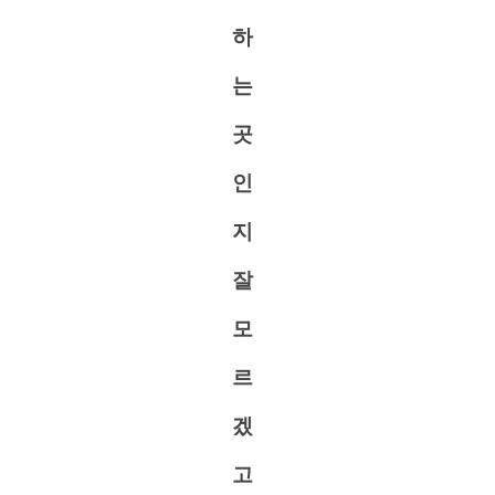
하
는
곳
인
지
잘
모
르
겠
고