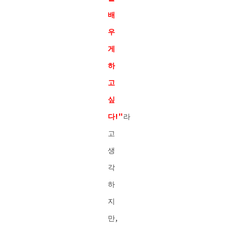
배
우
게
하
고
싶
다!"
라
고
생
각
하
지
만,