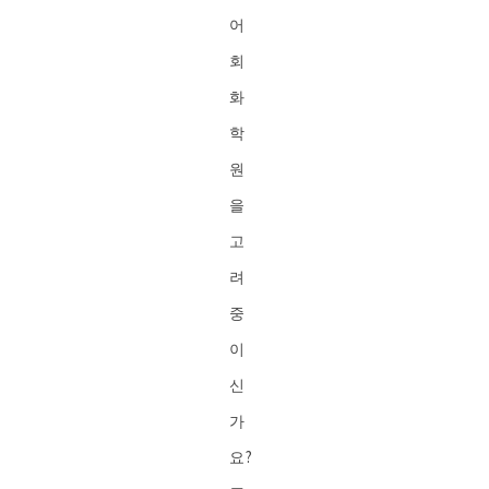
어
회
화
학
원
을
고
려
중
이
신
가
요?