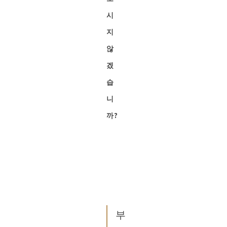
시
지
않
겠
습
니
까?
부