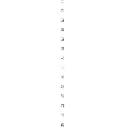
스
기
교
학
교
코
디
네
이
터
히
카
리
입