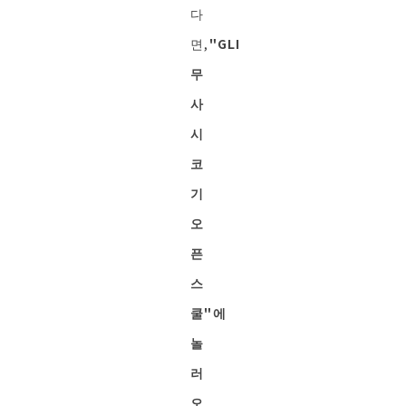
다
면,
"
GLI
무
사
시
코
기
오
픈
스
쿨"에
놀
러
오