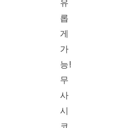
유
롭
게
가
능!
무
사
시
코