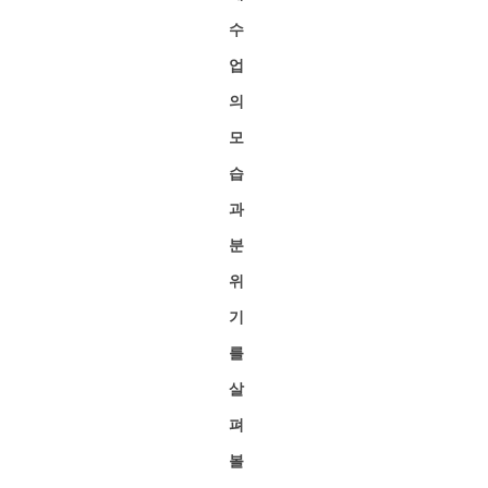
수
업
의
모
습
과
분
위
기
를
살
펴
볼