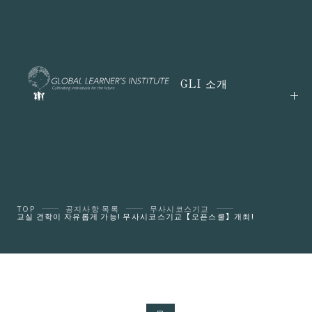
GLI 소개
TOP
공지사항 목록
무사시코스기교
교실 견학이 자유롭게 가능! 무사시코스기교【오픈스쿨】개최!