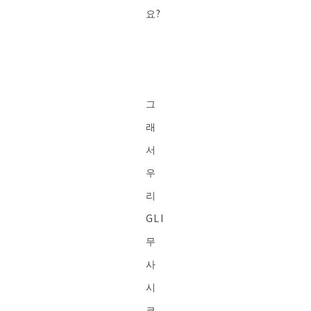
요?
그
래
서
우
리
GLI
무
사
시
코