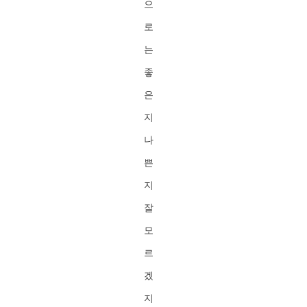
으
로
는
좋
은
지
나
쁜
지
잘
모
르
겠
지