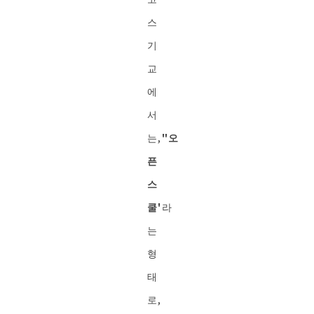
스
기
교
에
서
는,
"오
픈
스
쿨'
라
는
형
태
로,