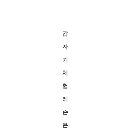
갑
자
기
체
험
레
슨
은