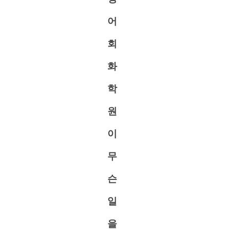
어
회
화
학
원
이
무
슨
일
을