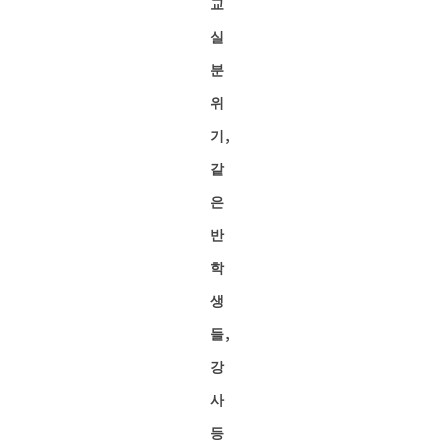
교
실
분
위
기,
같
은
반
학
생
들,
강
사
등