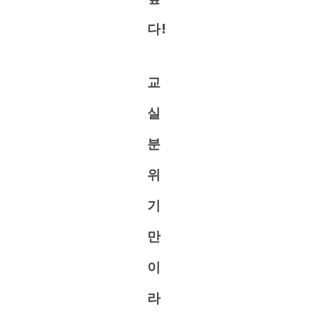
다!
교
실
분
위
기
만
이
라