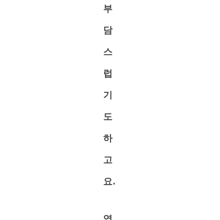
부
담
스
럽
기
도
하
고
요.
영