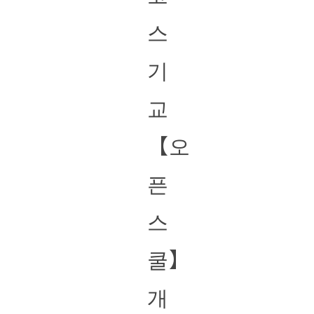
스
기
교
【오
픈
스
쿨】
개