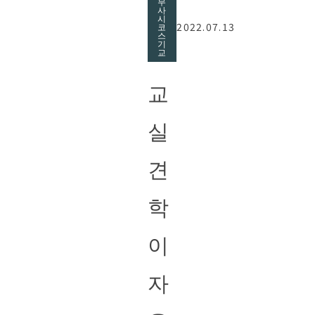
무
사
시
2022.07.13
코
스
기
교
교
실
견
학
이
자