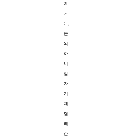
에
서
는,
문
의
하
니
갑
자
기
체
험
레
슨