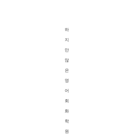
하
지
만
많
은
영
어
회
화
학
원