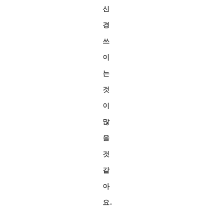
신
경
쓰
이
는
것
이
많
을
것
같
아
요.