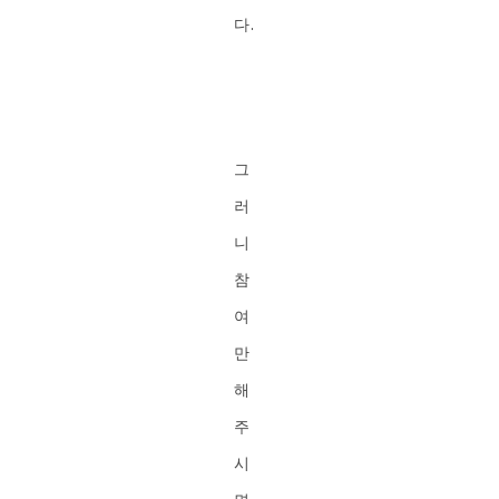
다.
그
러
니
참
여
만
해
주
시