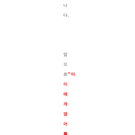
니
다.
앞
으
로
"아
이
에
게
영
어
를