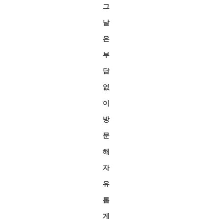
그
날
은
부
담
없
이
방
문
해
자
유
롭
게