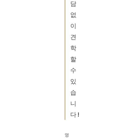
담
없
이
견
학
할
수
있
습
니
다!
영