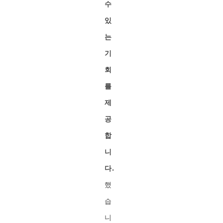
수
있
는
기
회
를
제
공
합
니
다.
했
습
니