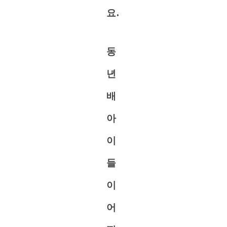
요.
동
년
배
아
이
들
이
어