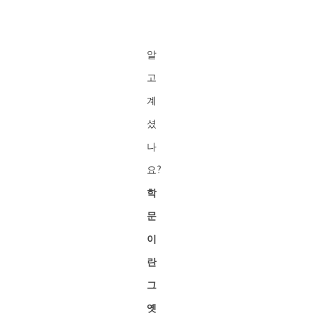
알
고
계
셨
나
요?
학
문
이
란
그
옛