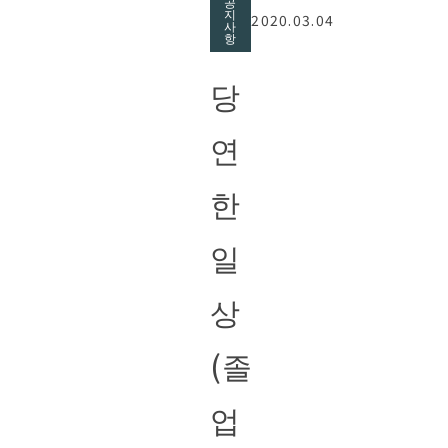
공
지
2020.03.04
사
항
당
연
한
일
상
(졸
업