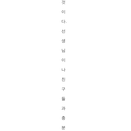
것
이
다.
선
생
님
이
나
친
구
들
과
충
분