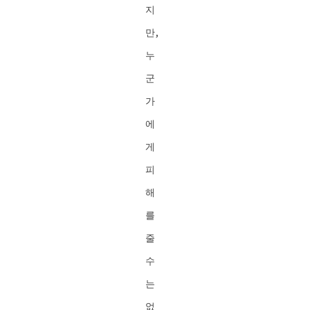
지
만,
누
군
가
에
게
피
해
를
줄
수
는
없