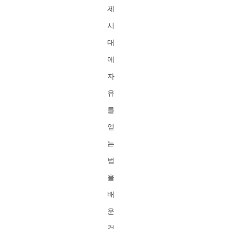
제
시
대
에
자
유
를
얻
는
법
을
배
운
것