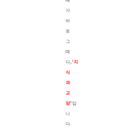
가
바
로
그
때
다,
'지
식
과
교
양'
입
니
다.