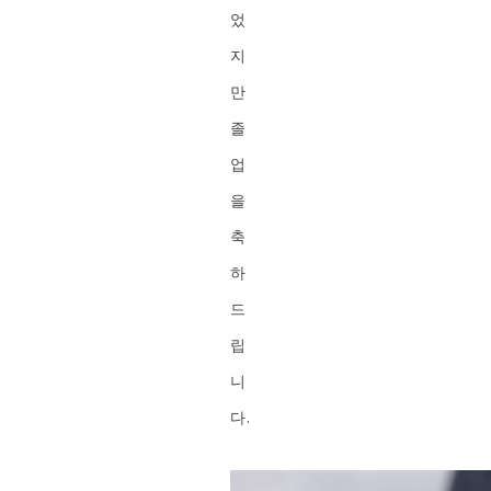
었
지
만
졸
업
을
축
하
드
립
니
다.