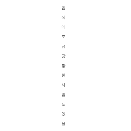
업
식
에
조
금
당
황
한
사
람
도
있
을