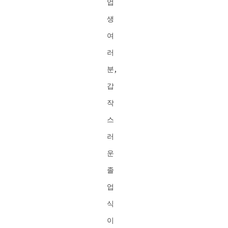
업
생
여
러
분,
갑
작
스
러
운
졸
업
식
이