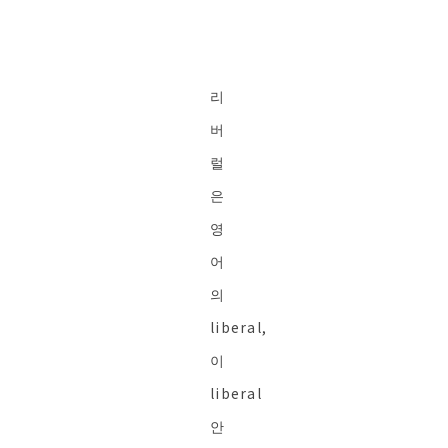
리
버
럴
은
영
어
의
liberal,
이
liberal
안