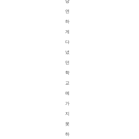
당
연
하
게
다
녔
던
학
교
에
가
지
못
하