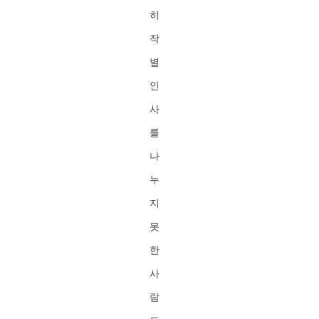
히
작
별
인
사
를
나
누
지
못
한
사
람