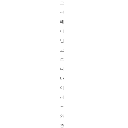
그
런
데
이
번
코
로
나
바
이
러
스
와
관