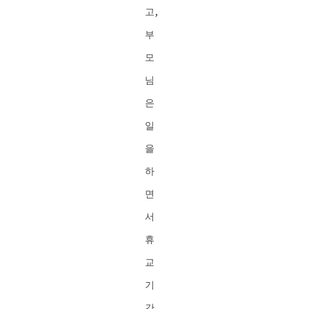
고,
부
모
님
은
일
을
하
면
서
휴
교
기
간