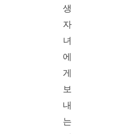
생
자
녀
에
게
보
내
는