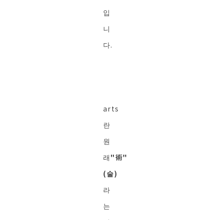
입
니
다.
arts
란
원
래
"術"
(술)
라
는