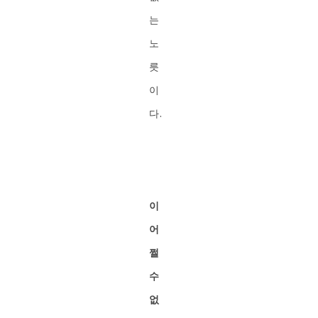
는
노
릇
이
다.
이
어
쩔
수
없