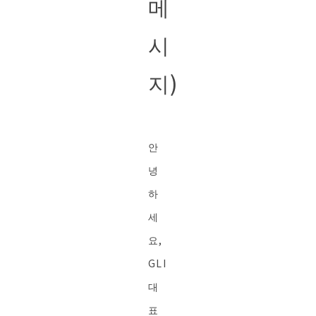
메
시
지)
안
녕
하
세
요,
GLI
대
표