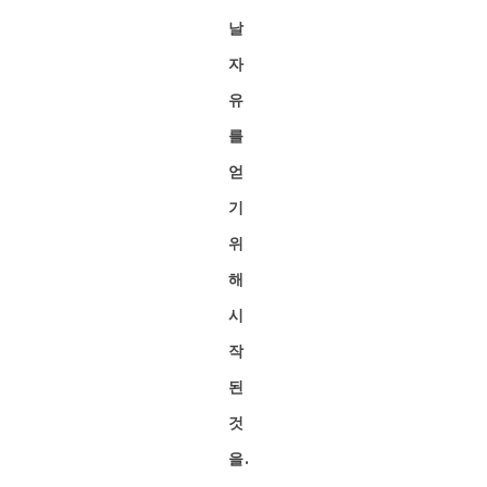
날
자
유
를
얻
기
위
해
시
작
된
것
을.