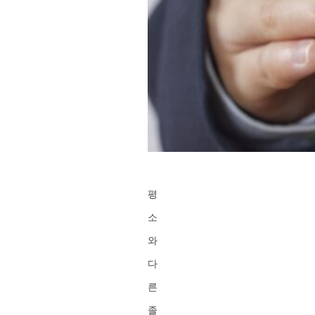
평
소
와
다
른
졸