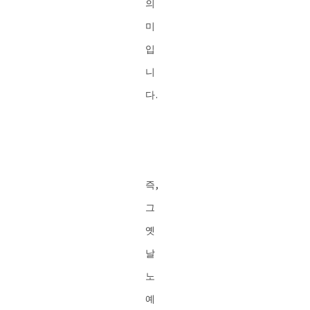
의
미
입
니
다.
즉,
그
옛
날
노
예