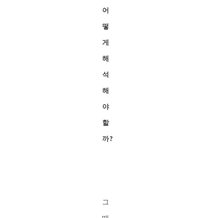
어
떻
게
해
석
해
야
할
까?
그
때