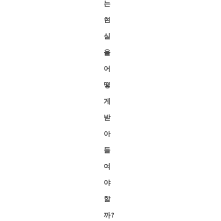
는
현
실
을
어
떻
게
받
아
들
여
야
할
까?