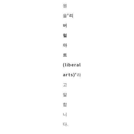
원
을
'리
버
럴
아
트
(liberal
arts)'
라
고
말
합
니
다.