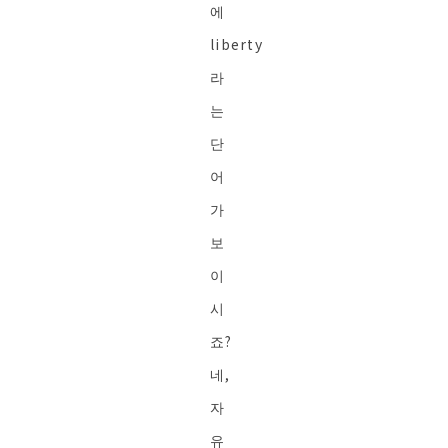
에
liberty
라
는
단
어
가
보
이
시
죠?
네,
자
유