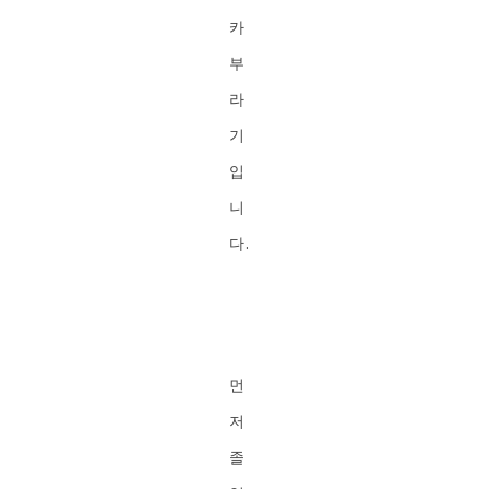
카
부
라
기
입
니
다.
먼
저
졸