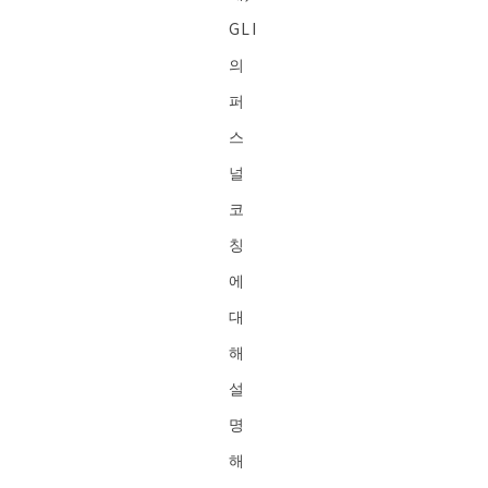
GLI
의
퍼
스
널
코
칭
에
대
해
설
명
해