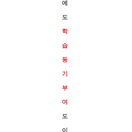
에
도
학
습
동
기
부
여
도
이