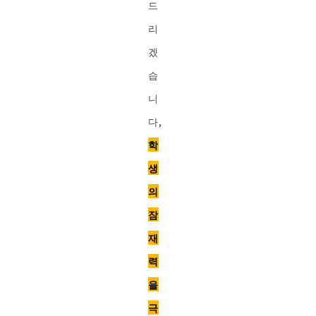
드
리
겠
습
니
다,
학
생
의
잠
재
력
을
극