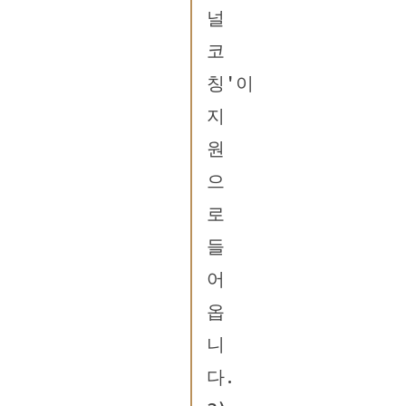
널
코
칭'이
지
원
으
로
들
어
옵
니
다.