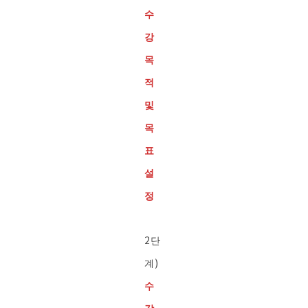
수
강
목
적
및
목
표
설
정
2단
계)
수