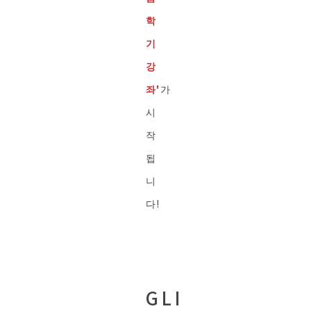
학
기
강
좌'
가
시
작
됩
니
다!
GLI