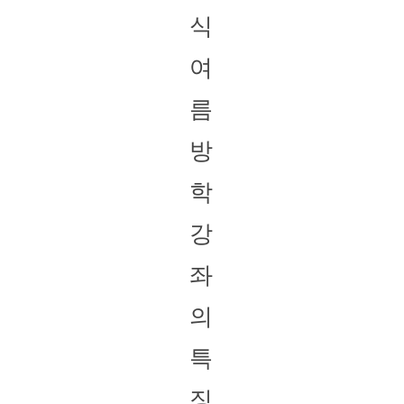
식
여
름
방
학
강
좌
의
특
징