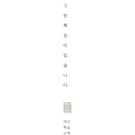
그
런
특
징
이
있
습
니
다.
개인
학습
스케