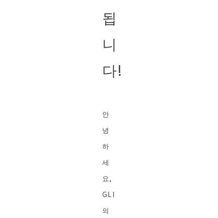
됩
니
다!
안
녕
하
세
요,
GLI
의