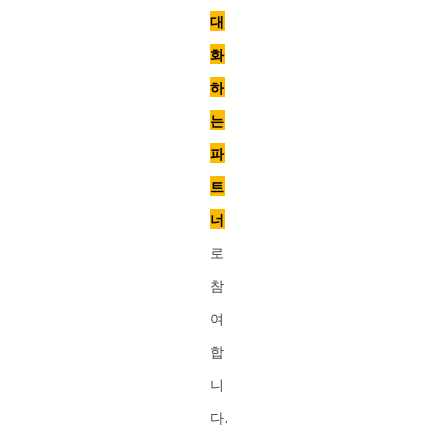
대
화
하
는
파
트
너
로
참
여
합
니
다.