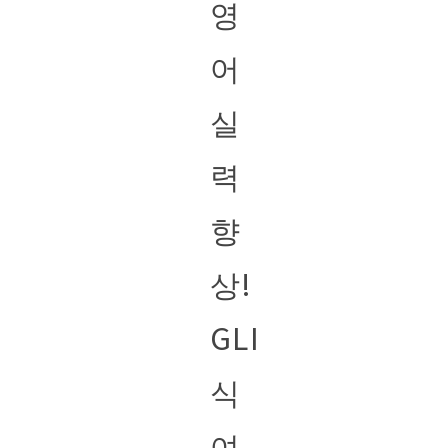
영
어
실
력
향
상!
GLI
식
여