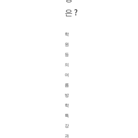
은?
학
원
등
의
여
름
방
학
특
강
과