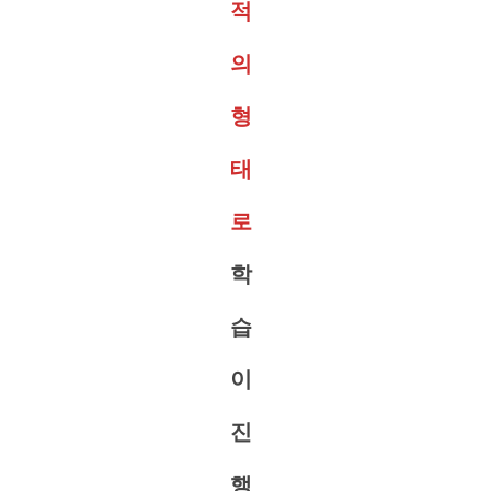
적
의
형
태
로
학
습
이
진
행