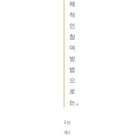
체
적
인
참
여
방
법
으
로
는,
1단
계)