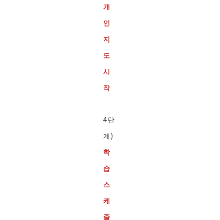
개
인
지
도
시
작
4단
계)
학
습
스
케
줄