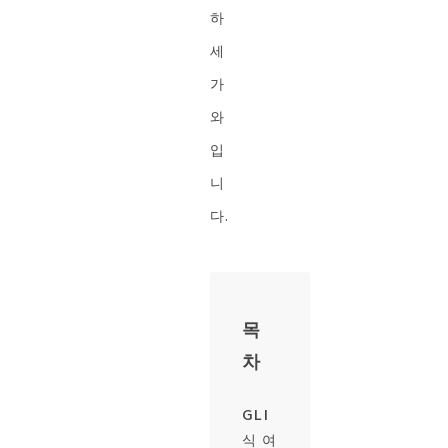
하
세
가
와
입
니
다.
목
차
GLI
식 여