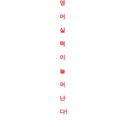
영
어
실
력
이
늘
어
난
다!