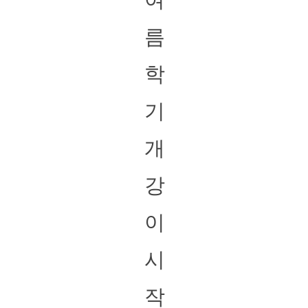
름
학
기
개
강
이
시
작