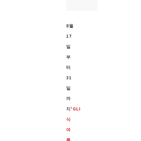
8월
17
일
부
터
31
일
까
지
'GLI
식
여
름