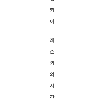
되
어
레
슨
외
의
시
간