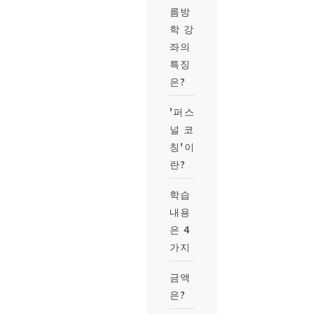
름방
학 강
좌의
특징
은?
'퍼스
널 코
칭'이
란?
학습
내용
은 4
가지
금액
은?