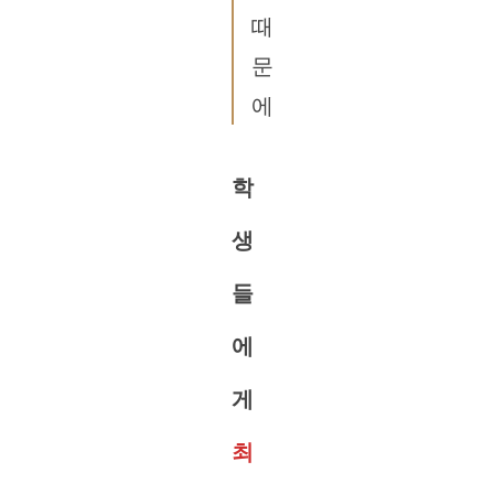
때
문
에
학
생
들
에
게
최