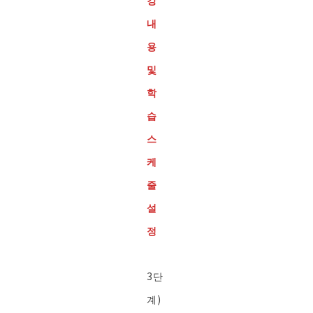
강
내
용
및
학
습
스
케
줄
설
정
3단
계)