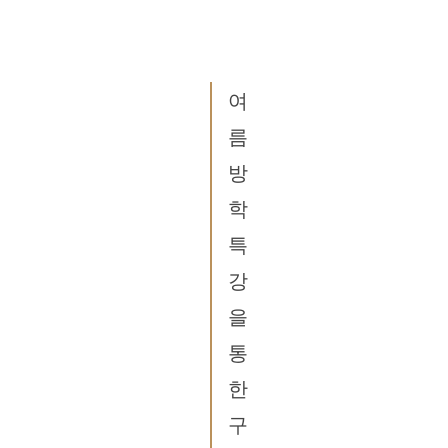
여
름
방
학
특
강
을
통
한
구