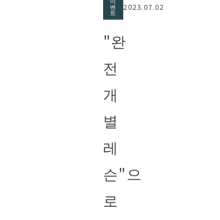
이
2023.07.02
벤
트
"완
전
개
별
레
슨"으
로