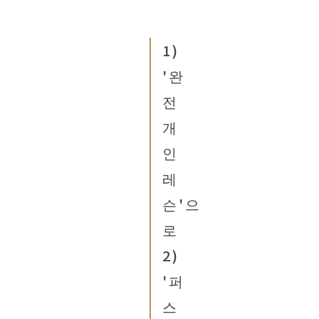
1)
'완
전
개
인
레
슨'으
로
2)
'퍼
스