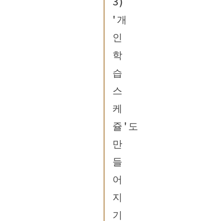
3)
'개
인
학
습
스
케
쥴'도
만
들
어
지
기