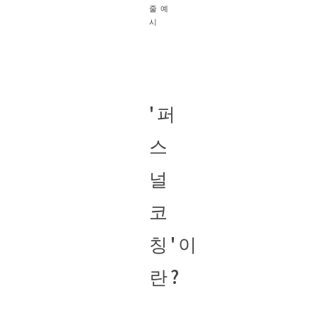
줄 예
시
'퍼
스
널
코
칭'이
란?