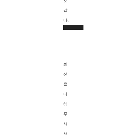
것
같
다.
동
영
Media
상
error:
플
레
Format(s)
최
이
not
어
선
supported
을
or
다
source(s)
해
not
주
found
셔
파일
다운로
서