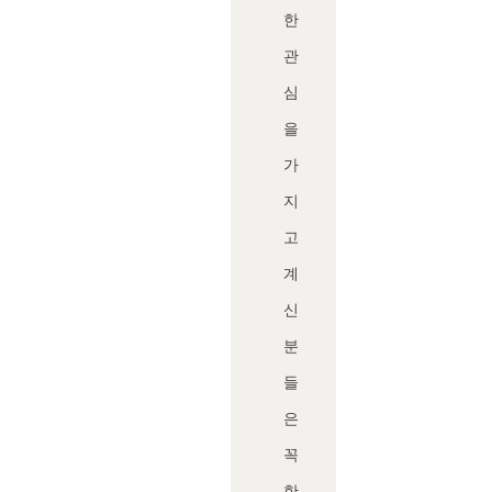
한
관
심
을
가
지
고
계
신
분
들
은
꼭
한