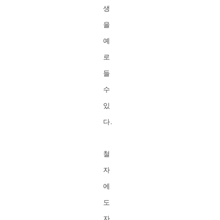
생
을
예
로
들
수
있
다.
철
자
에
도
자