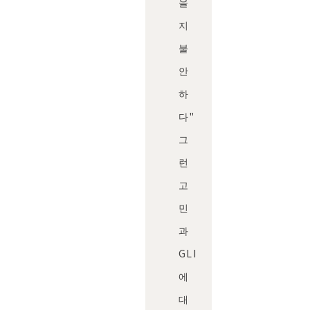
을
지
불
안
하
다"
그
런
고
민
과
GLI
에
대