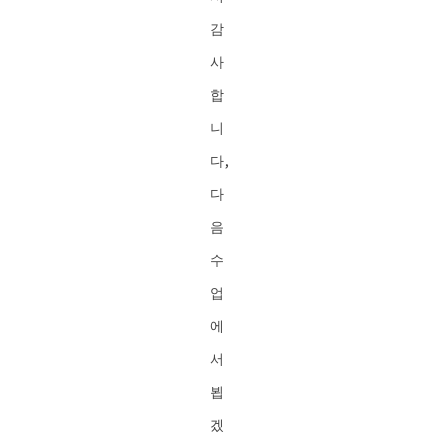
드:
https://gli-
감
english.com/wp-
content/uploads/2021/02/Hiroo-
사
Lesson20210203.mp4?
_=1
합
니
다,
다
음
수
업
에
서
뵙
겠