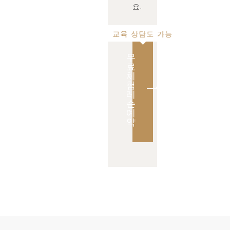
요.
교육 상담도 가능
무
료
체
험
레
슨
예
약