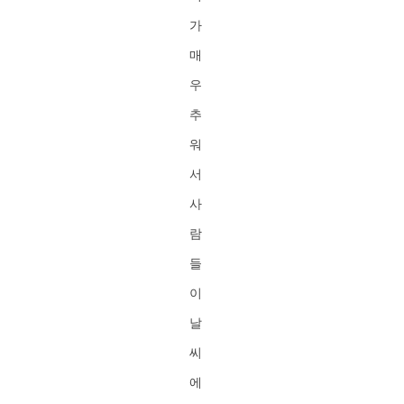
가
매
우
추
워
서
사
람
들
이
날
씨
에