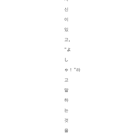
신
이
있
고,
"よ
し
ゃ！"라
고
말
하
는
것
을