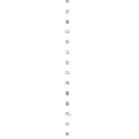
최
선
을
다
하
고
있
다.
예
를
들
어,
이
학