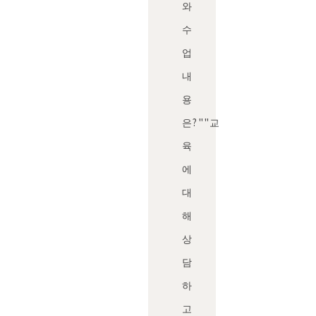
와
수
업
내
용
은?"
"교
육
에
대
해
상
담
하
고