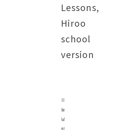
Lessons,
Hiroo
school
version
오
늘
날
씨