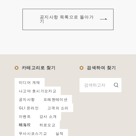
공지사항 목록으로 돌아가
기
카테고리로 찾기
검색하여 찾기
미디어 게재
나고야 호시가오카교
공지사항
프레젠테이션
GLI 온라인
고객의 소리
이벤트
강사 소개
晴海校
히로오교
무사시코스기교
실적