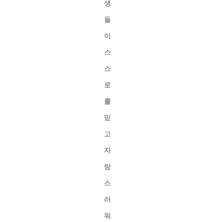
생
들
이
스
스
로
를
믿
고
자
랑
스
러
워