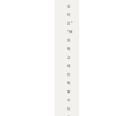
싶
어
요"
"해
외
학
교
에
진
학
할
수
있