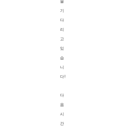
을
기
다
리
고
있
습
니
다!
다
음
시
간