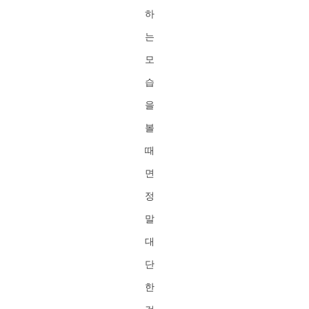
하
는
모
습
을
볼
때
면
정
말
대
단
한