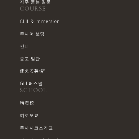
자주 묻는 질문
COURSE
CLIL & Immersion
주니어 보딩
킨더
중고 일관
使える英検®︎
GLI 퍼스널
SCHOOL
晴海校
히로오교
무사시코스기교