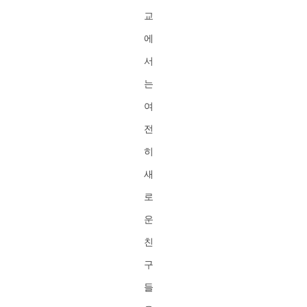
교
에
서
는
여
전
히
새
로
운
친
구
들