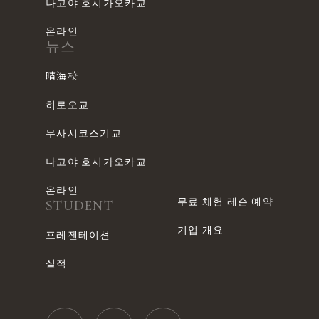
나고야 호시가오카교
온라인
뉴스
晴海校
히로오교
무사시코스기교
나고야 호시가오카교
온라인
무료 체험 레슨 예약
STUDENT
기업 개요
프레젠테이션
실적