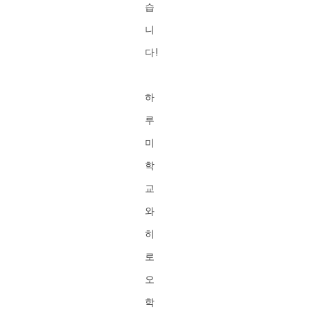
습
니
다!
하
루
미
학
교
와
히
로
오
학