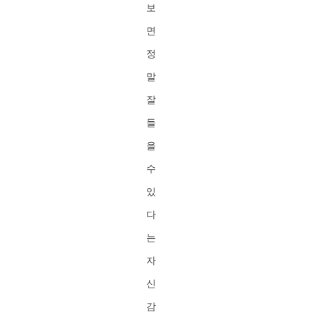
보
면
정
말
잘
들
을
수
있
다
는
자
신
감