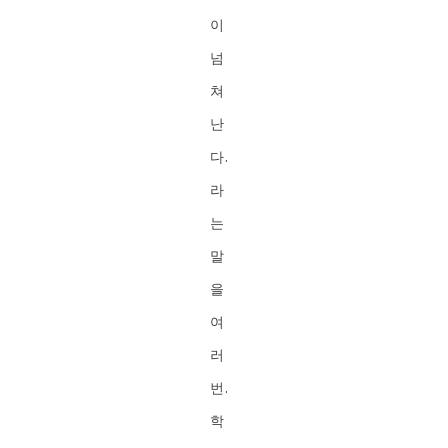
이
넘
쳐
난
다.
라
는
말
을
여
러
번.
학