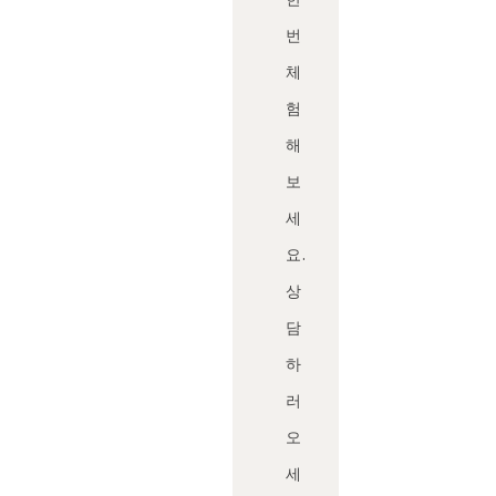
번
체
험
해
보
세
요.
상
담
하
러
오
세