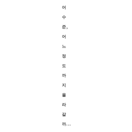
어
수
준,
어
느
정
도
까
지
올
라
갈
까...