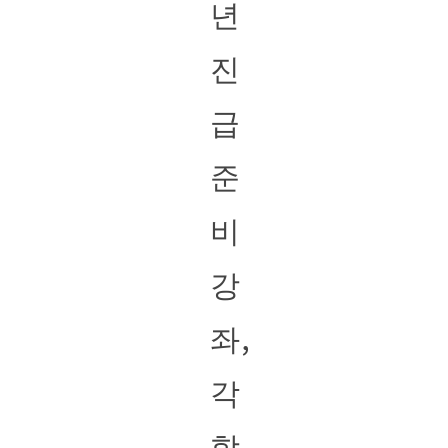
년
진
급
준
비
강
좌,
각
학