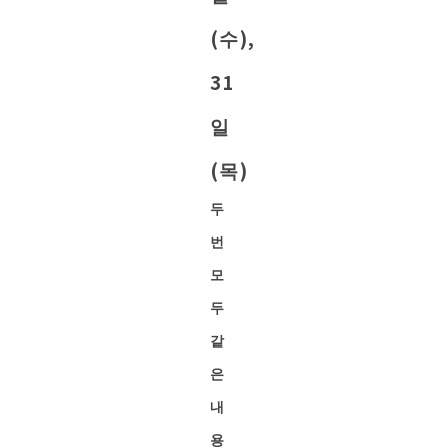
(수),
31
일
(목)
두
번
모
두
같
은
내
용