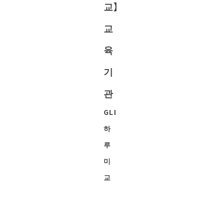
교】
교
육
기
관
GLI
하
루
미
교