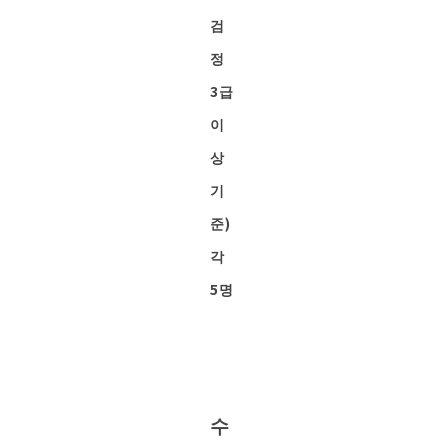
검
정
3급
이
상
기
준)
각
5명
수