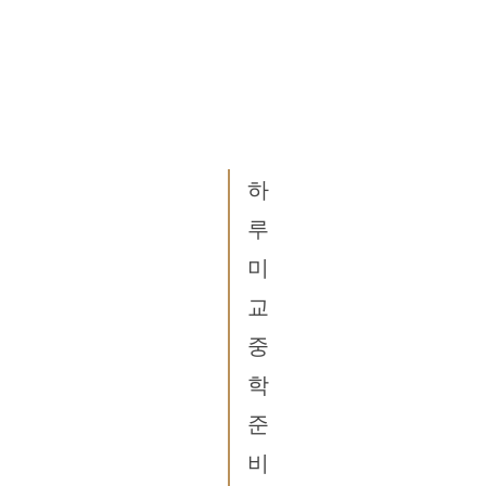
하
루
미
교
중
학
준
비