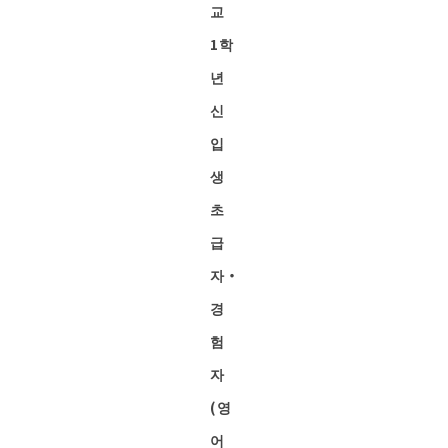
교
1학
년
신
입
생
초
급
자・
경
험
자
(영
어