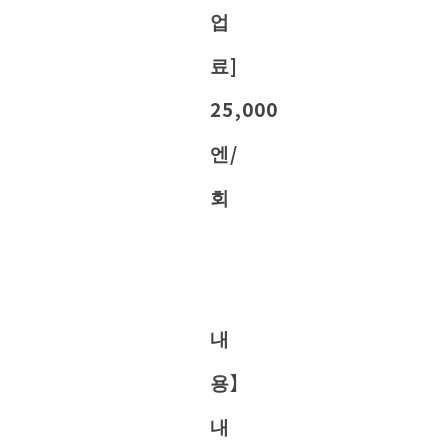
업
료]
25,000
엔/
회
내
용】
내