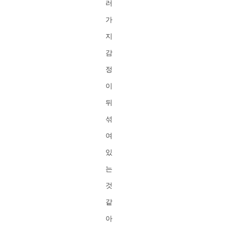
러
가
지
감
정
이
뒤
섞
여
있
는
것
같
아