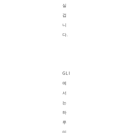
실
겁
니
다.
GLI
에
서
는
하
루
미