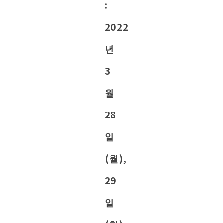
:
2022
년
3
월
28
일
(월),
29
일