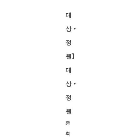
대
상・
정
원】
대
상・
정
원
중
학