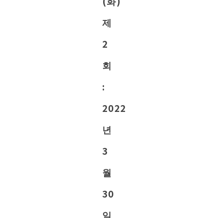
(화)
제
2
회
:
2022
년
3
월
30
일