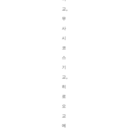
교,
무
사
시
코
스
기
교,
히
로
오
교
에