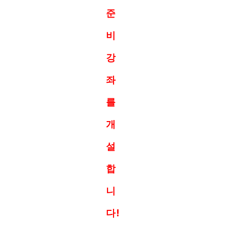
준
비
강
좌
를
개
설
합
니
다!