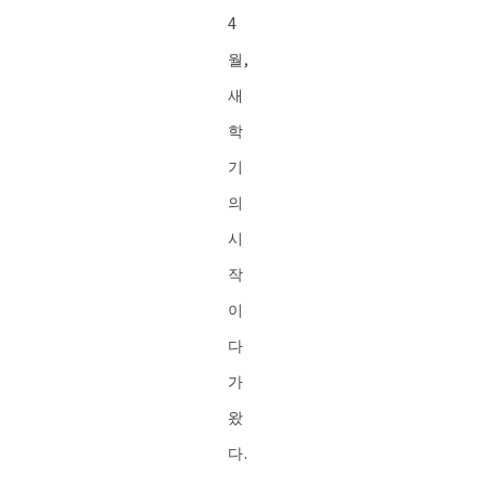
4
월,
새
학
기
의
시
작
이
다
가
왔
다.