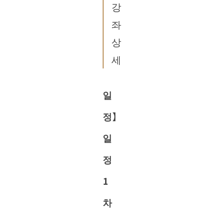
강
좌
상
세
일
정】
일
정
1
차