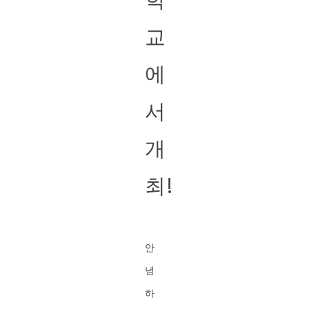
교
에
서
개
최!
안
녕
하