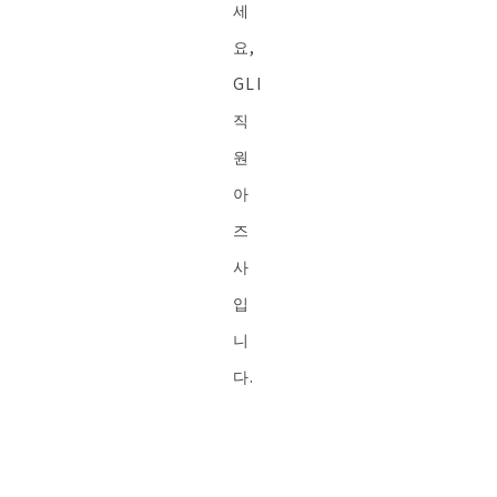
세
요,
GLI
직
원
아
즈
사
입
니
다.