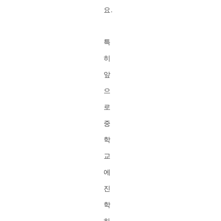
요.
특
히
앞
으
로
중
학
교
에
진
학
하