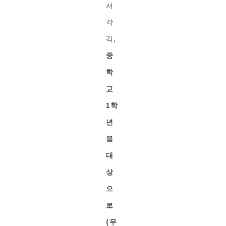
서
각
각,
중
학
교
1학
년
을
대
상
으
로
(무