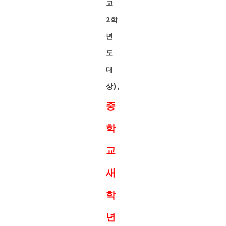
교
2학
년
도
대
상),
중
학
교
새
학
년