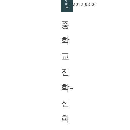
이
2022.03.06
벤
트
중
학
교
진
학-
신
학