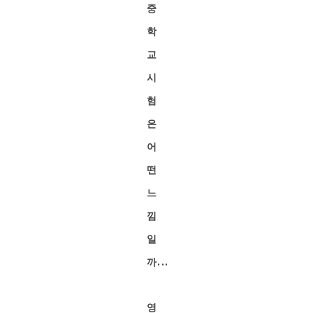
중
학
교
시
험
은
어
떤
느
낌
일
까...
영