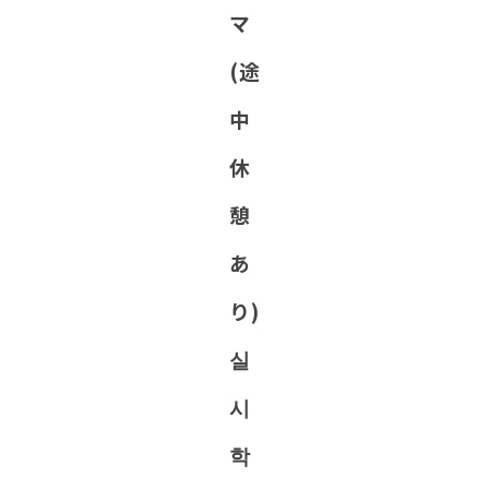
マ
(途
中
休
憩
あ
り)
실
시
학