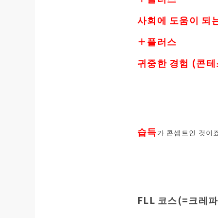
사회에 도움이 되
＋플러스
귀중한 경험 (콘테
습득
가 콘셉트인 것이죠
FLL 코스(=크레