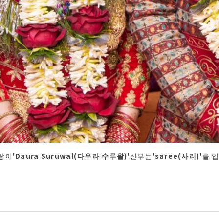
랑이
'Daura Suruwal(다우라 수루왈)'
신부는
'saree(사리)'
를 