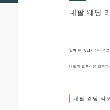
네팔 웨딩 
얼마 전, GLI의 '부샨
네팔의 결혼식은 일본과 
네팔 웨딩 리