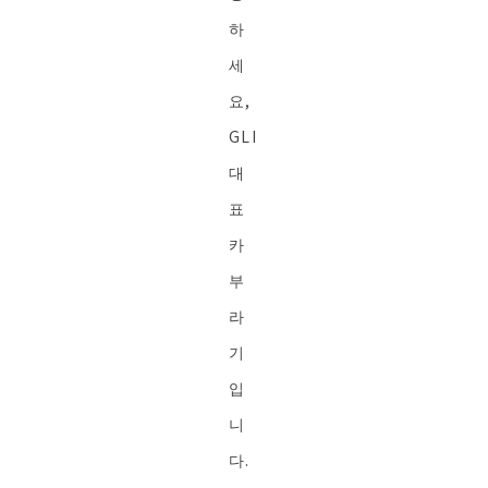
하
세
요,
GLI
대
표
카
부
라
기
입
니
다.