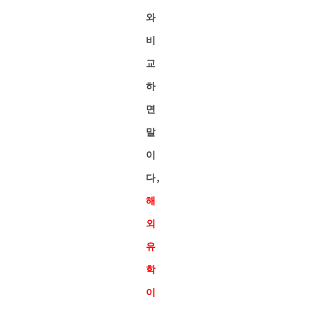
와
비
교
하
면
말
이
다,
해
외
유
학
이