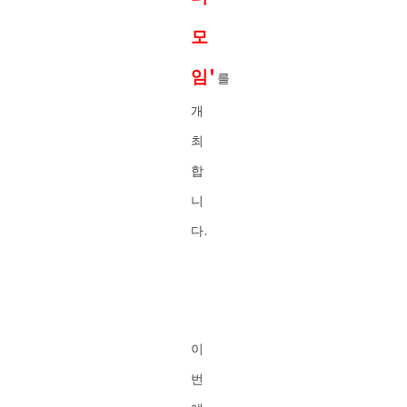
모
임'
를
개
최
합
니
다.
이
번