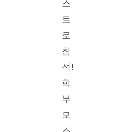
스
트
로
참
석!
학
부
모
스