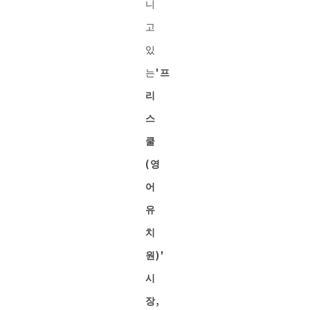
니
고
있
는
'프
리
스
쿨
(영
어
유
치
원)'
시
장,