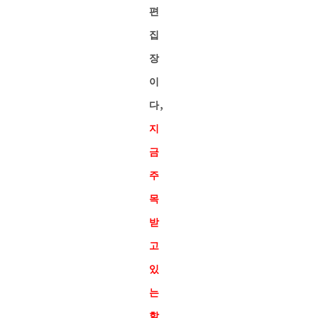
편
집
장
이
다,
지
금
주
목
받
고
있
는
할