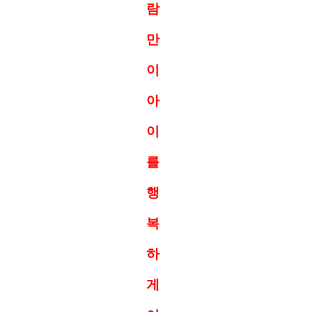
람
만
이
아
이
를
행
복
하
게