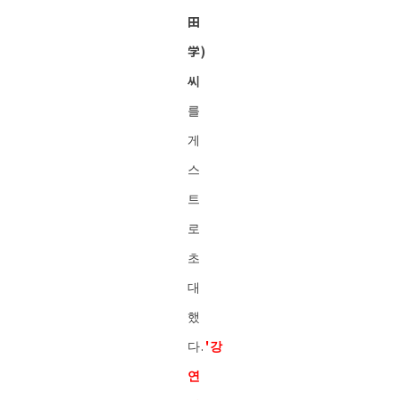
田
学)
씨
를
게
스
트
로
초
대
했
다.
'강
연