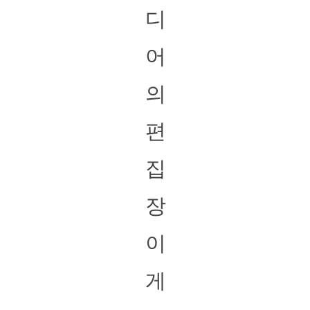
디
어
의
편
집
장
이
게