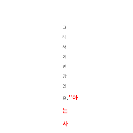
그
래
서
이
번
강
연
"아
은,
는
사