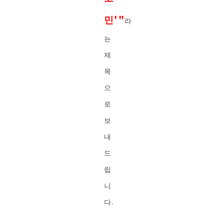
민'"
라
는
제
목
으
로
보
내
드
립
니
다.