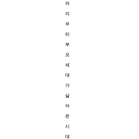
까
지
우
리
부
모
세
대
가
살
아
온
시
대