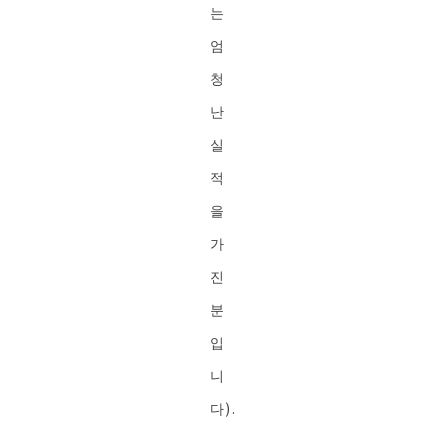
는
엄
청
난
실
적
을
가
진
분
입
니
다).