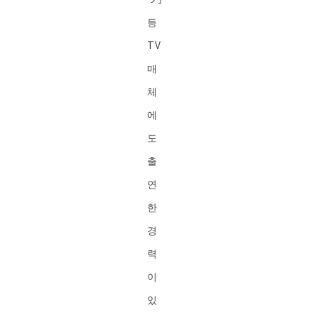
등
TV
매
체
에
도
출
연
한
경
력
이
있