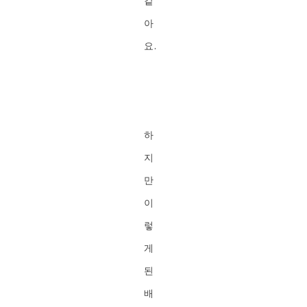
같
아
요.
하
지
만
이
렇
게
된
배