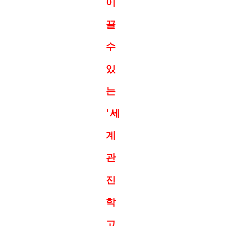
이
끌
수
있
는
'세
계
관
진
학
고