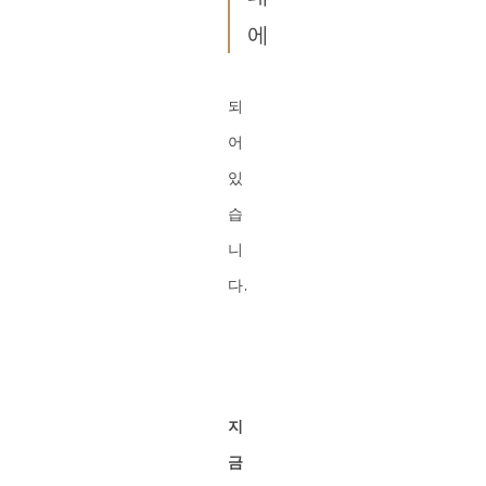
에
되
어
있
습
니
다.
지
금