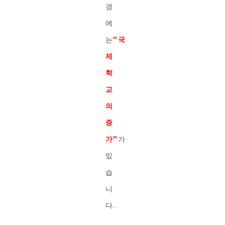
경
에
는
"국
제
학
교
의
증
가"
가
있
습
니
다.