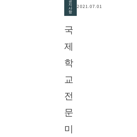
공
지
2021.07.01
사
항
국
제
학
교
전
문
미