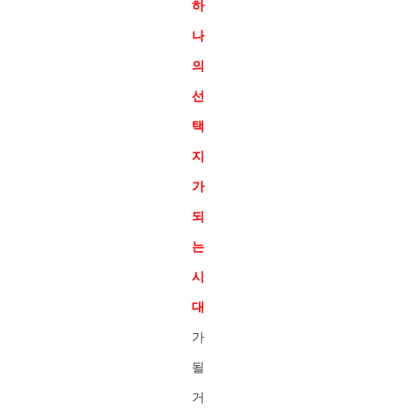
하
나
의
선
택
지
가
되
는
시
대
가
될
거