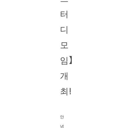
터
디
모
임】
개
최!
안
녕