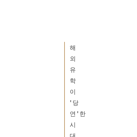
해
외
유
학
이
'당
연'한
시
대