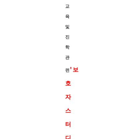
교
육
및
진
학
관
'보
련
호
자
스
터
디