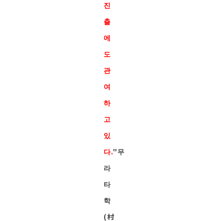
진
출
에
도
관
여
하
고
있
다.
"무
라
타
학
(村