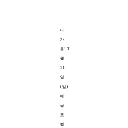
다
가
올
"7
월
11
일
(일)
에
글
로
벌