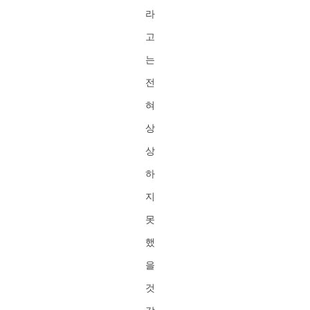
라
고
는
전
혀
상
상
하
지
못
했
을
것