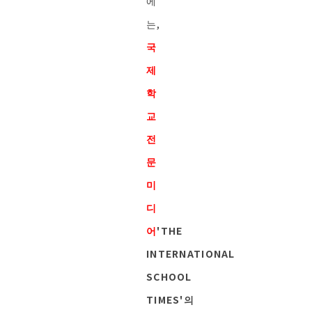
에
는,
국
제
학
교
전
문
미
디
어
'THE
INTERNATIONAL
SCHOOL
TIMES'의