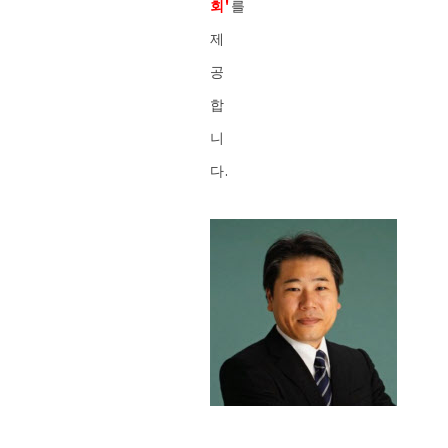
회'
를
제
공
합
니
다.