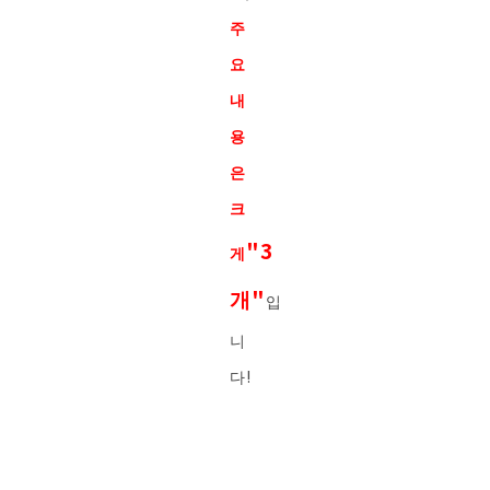
주
요
내
용
은
크
"3
게
개"
입
니
다!