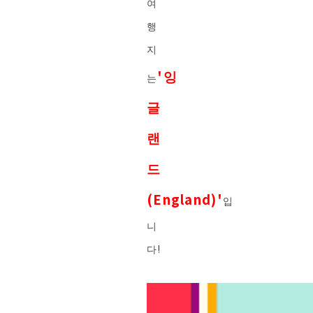
여
행
지
'잉
는
글
랜
드
(England)'
입
니
다!