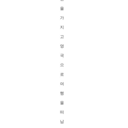
을
가
지
고
영
국
으
로
여
행
을
떠
납