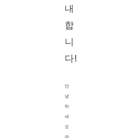
내
합
니
다!
안
녕
하
세
요
여