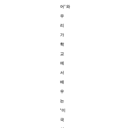
어'와
우
리
가
학
교
에
서
배
우
는
'미
국