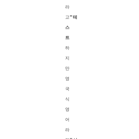
라
고
"테
스
트
하
지
만
영
국
식
영
어
라