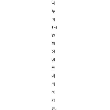
나
누
어
1시
간
씩
이
벤
트
개
최
하
지
만,