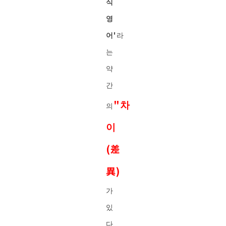
식
영
어'
라
는
약
간
"차
의
이
(差
異)
가
있
다