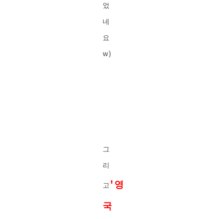
었
네
요
w)
그
리
'영
고
국