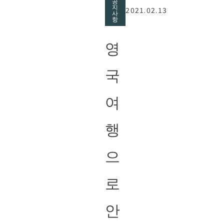
공
지
2021.02.13
사
항
영
국
여
행
으
로
안