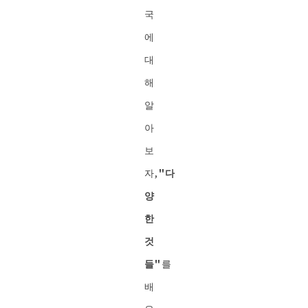
국
에
대
해
알
아
보
자,
"다
양
한
것
들"
를
배