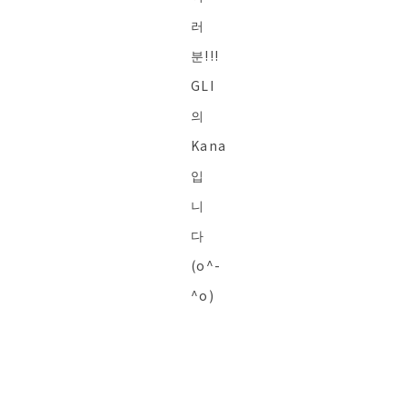
러
분!!!
GLI
의
Kana
입
니
다
(o^-
^o)