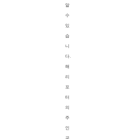
알
수
있
습
니
다.
해
리
포
터
의
주
인
공