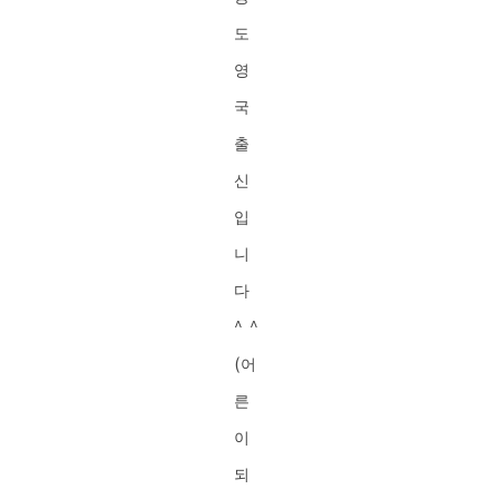
도
영
국
출
신
입
니
다
^ ^
(어
른
이
되