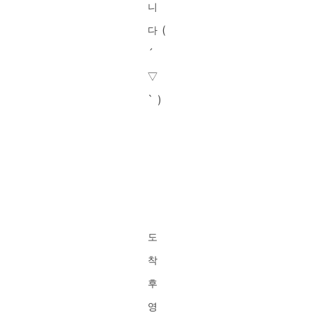
니
다 (
´
▽
` )
도
착
후
영