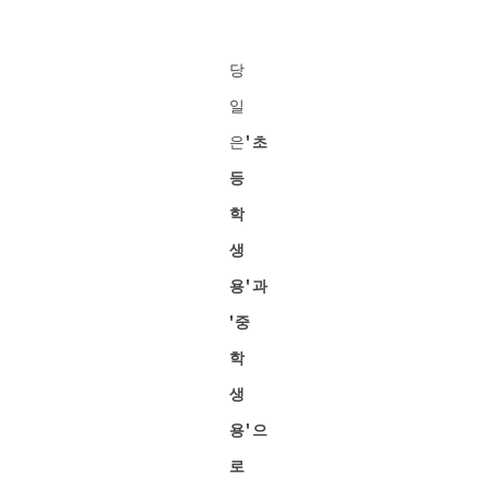
당
일
은
'초
등
학
생
용'과
'중
학
생
용'으
로