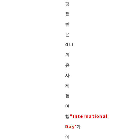
평
을
받
은
GLI
의
유
사
체
험
여
행
"International
Day'
가
이