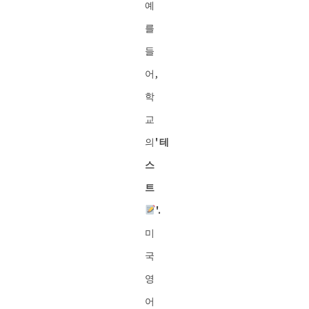
예
를
들
어,
학
교
의
'테
스
트
'.
미
국
영
어