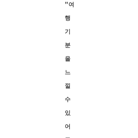
"여
행
기
분
을
느
낄
수
있
어