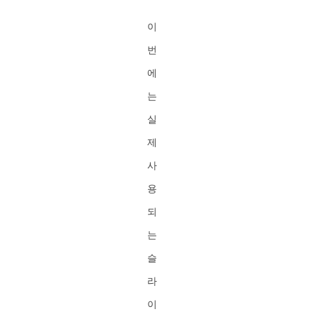
이
번
에
는
실
제
사
용
되
는
슬
라
이