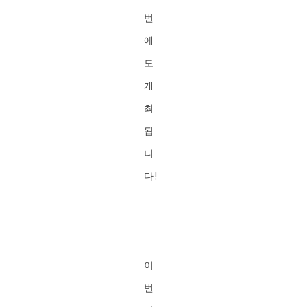
번
에
도
개
최
됩
니
다!
이
번