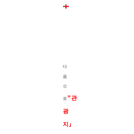
다
음
으
"관
로
광
지」