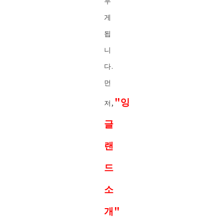
우
게
됩
니
다.
먼
"잉
저,
글
랜
드
소
개"