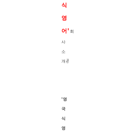
식
영
어'
회
사
소
개✌️
'영
국
식
영