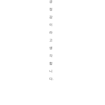
긍
정
감
이
라
고
생
각
합
니
다.