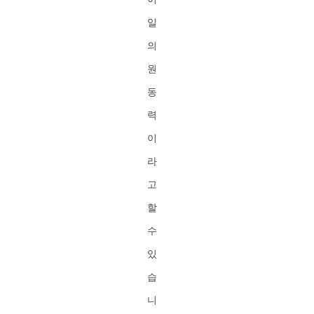
일
의
원
동
력
이
라
고
할
수
있
습
니