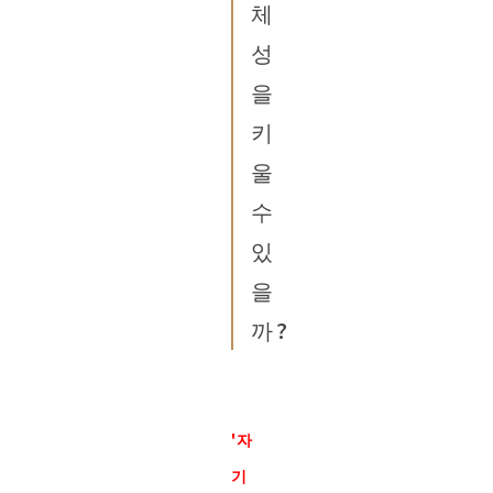
체
성
을
키
울
수
있
을
까?
'자
기