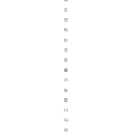
도
전
하
는
것
은
불
가
능
합
니
다.
자