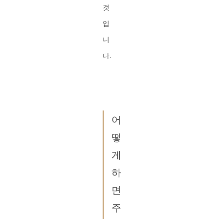
것
입
니
다.
어
떻
게
하
면
주