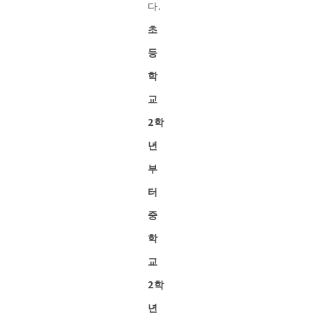
다.
초
등
학
교
2학
년
부
터
중
학
교
2학
년