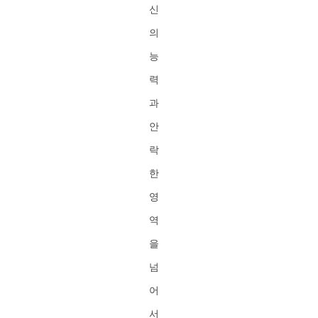
신
의
능
력
과
안
락
한
영
역
을
넘
어
서