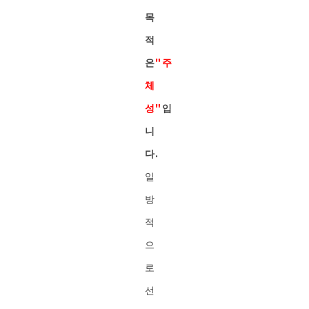
목
적
은
"주
체
성"
입
니
다.
일
방
적
으
로
선