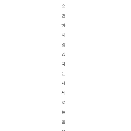
으
면
하
지
않
겠
다
는
자
세
로
는
앞