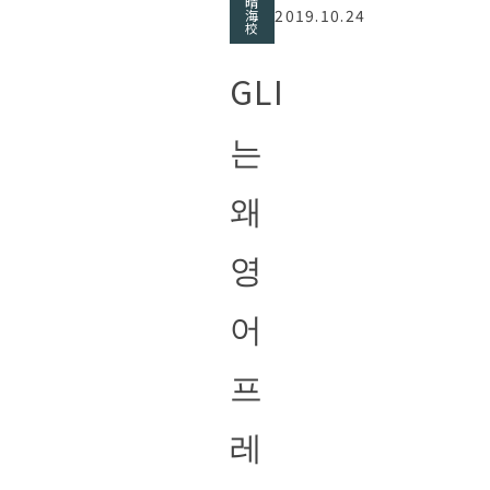
晴
2019.10.24
海
校
GLI
는
왜
영
어
프
레