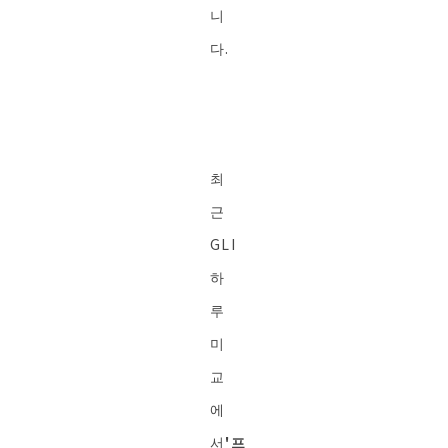
니
다.
최
근
GLI
하
루
미
교
에
서
'프