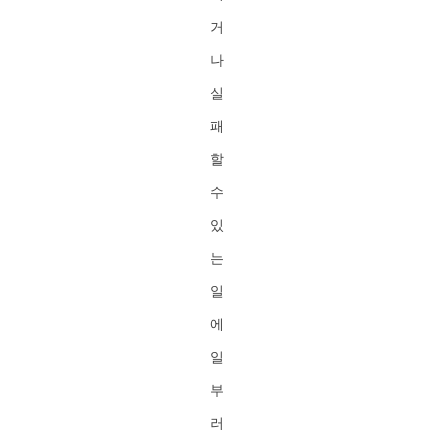
거
나
실
패
할
수
있
는
일
에
일
부
러