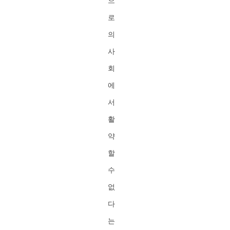
으
로
의
사
회
에
서
활
약
할
수
없
다
는