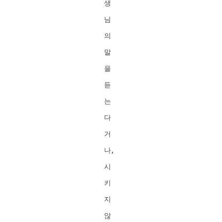
생
님
의
말
을
듣
는
다
거
나,
시
키
지
않