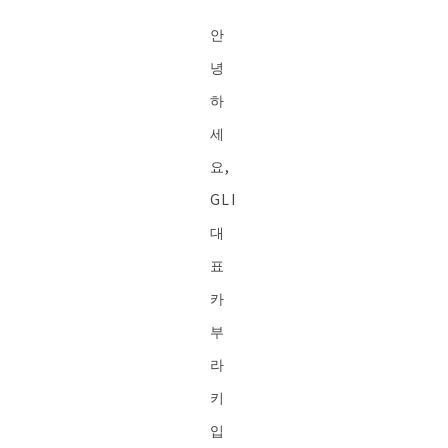
안
녕
하
세
요,
GLI
대
표
카
부
라
키
입