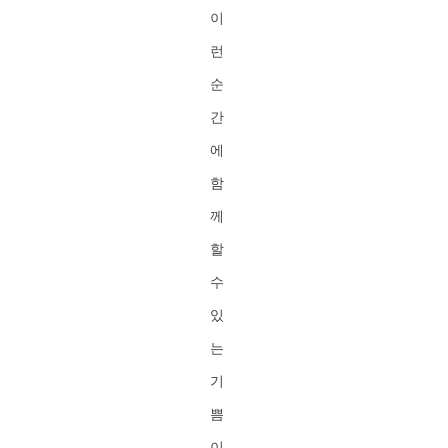
이
런
순
간
에
함
께
할
수
있
는
기
쁨
이