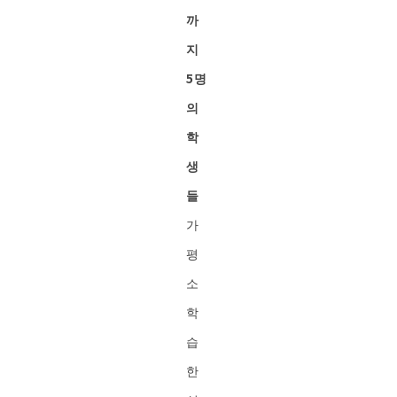
까
지
5명
의
학
생
들
가
평
소
학
습
한