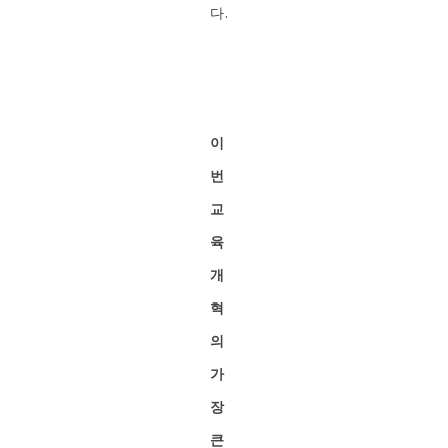
다.
이
번
교
육
개
혁
의
가
장
큰