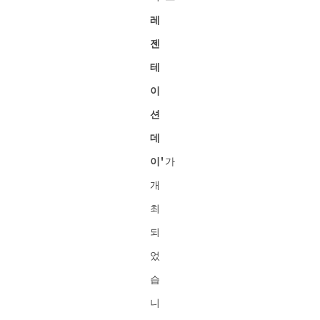
레
젠
테
이
션
데
이'
가
개
최
되
었
습
니