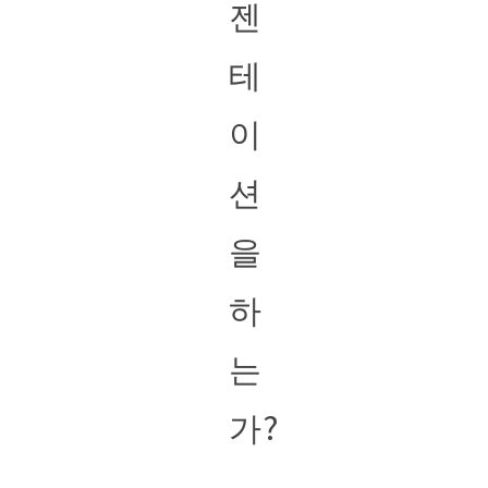
젠
테
이
션
을
하
는
가?