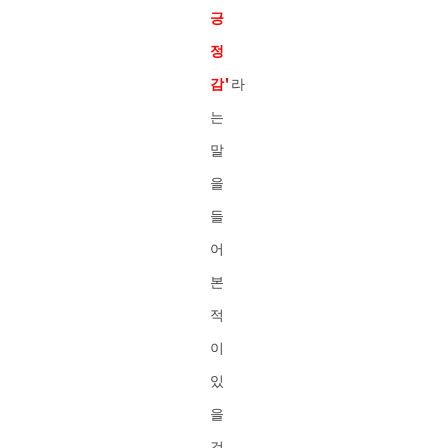
긍
정
감'
라
는
말
을
들
어
본
적
이
있
을
것