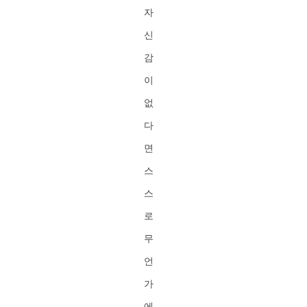
자
신
감
이
없
다
면
스
스
로
무
언
가
에