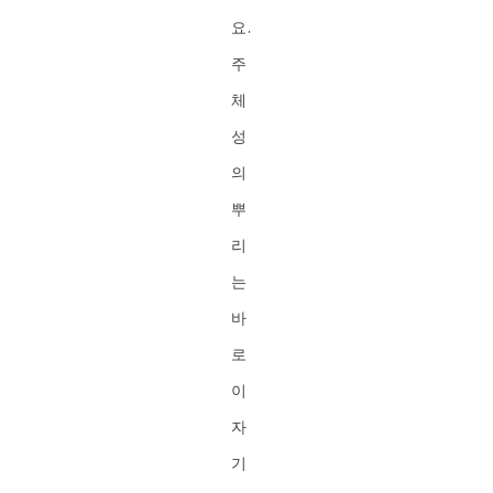
요.
주
체
성
의
뿌
리
는
바
로
이
자
기