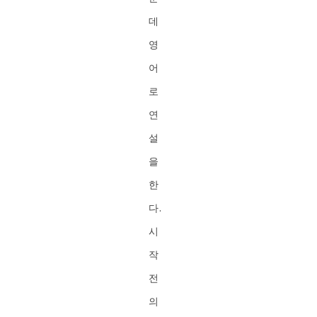
데
영
어
로
연
설
을
한
다.
시
작
전
의