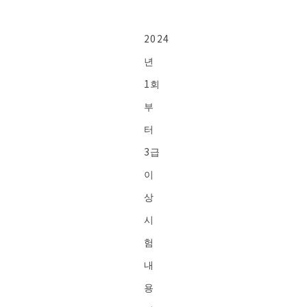
2024
년
1회
부
터
3급
이
상
시
험
내
용