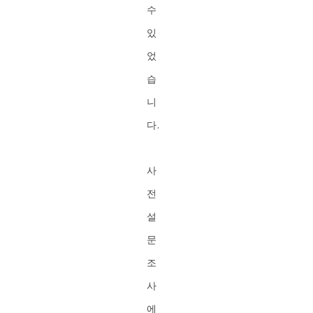
수
있
었
습
니
다.
사
전
설
문
조
사
에