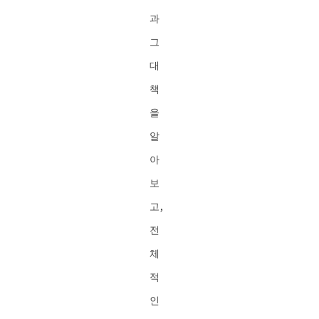
과
그
대
책
을
알
아
보
고,
전
체
적
인