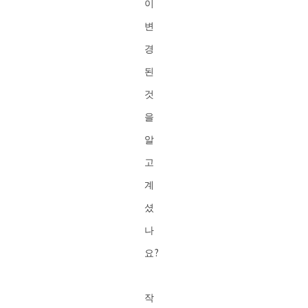
이
변
경
된
것
을
알
고
계
셨
나
요?
작