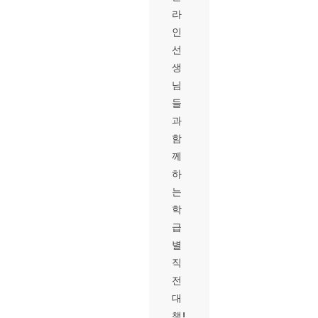
라
인
선
생
님
들
과
함
께
하
는
학
급
별
직
전
대
책!