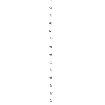
영
검
에
대
한
높
은
관
심
을
실
감
할