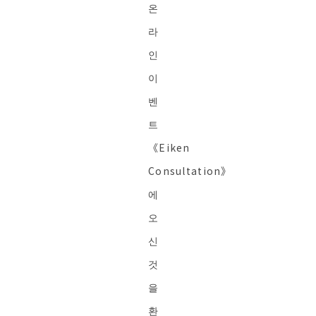
온
라
인
이
벤
트
《Eiken
Consultation》
에
오
신
것
을
환