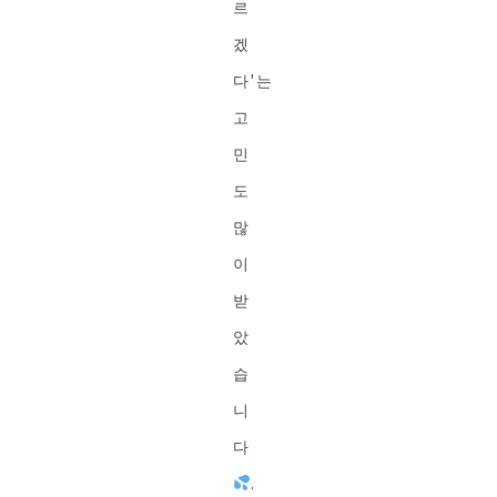
르
겠
다'는
고
민
도
많
이
받
았
습
니
다
.