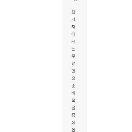
참
가
자
에
게
는
무
료
면
접
준
비
물
을
증
정
한