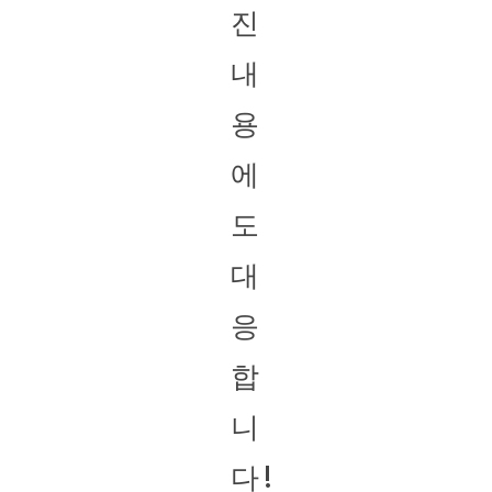
진
내
용
에
도
대
응
합
니
다!