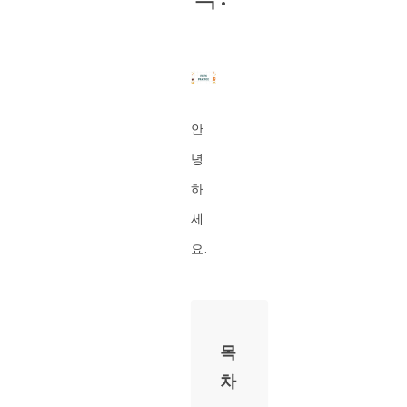
안
녕
하
세
요.
목
차