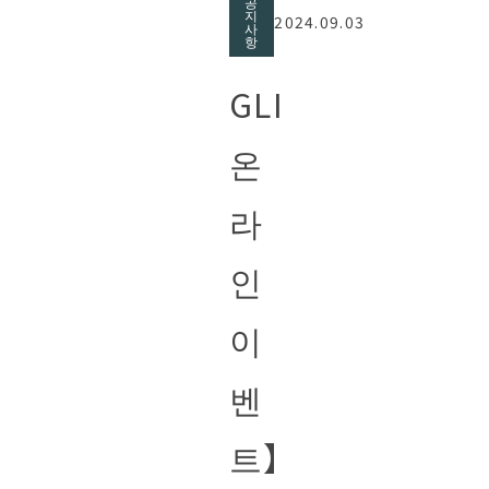
공
지
2024.09.03
사
항
GLI
온
라
인
이
벤
트】