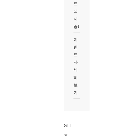
트
실
시
중!
이
벤
트
자
세
히
보
기
GLI
온