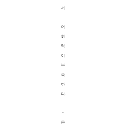
서
어
휘
력
이
부
족
하
다.
・
문