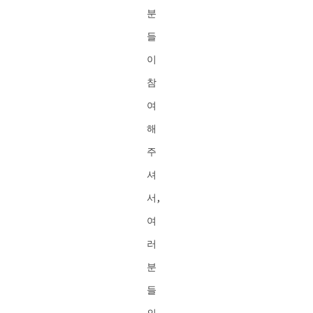
분
들
이
참
여
해
주
셔
서,
여
러
분
들
의