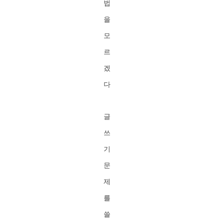
법
을
모
르
겠
다
글
쓰
기
문
제
를
쓸