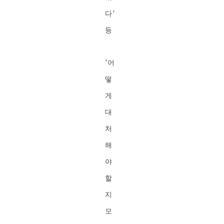
다'
등
'어
떻
게
대
처
해
야
할
지
모