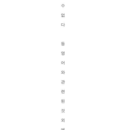
수
없
다
등
영
어
와
관
련
된
것
외
에