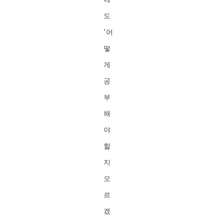
도
'어
떻
게
공
부
해
야
할
지
모
르
겠