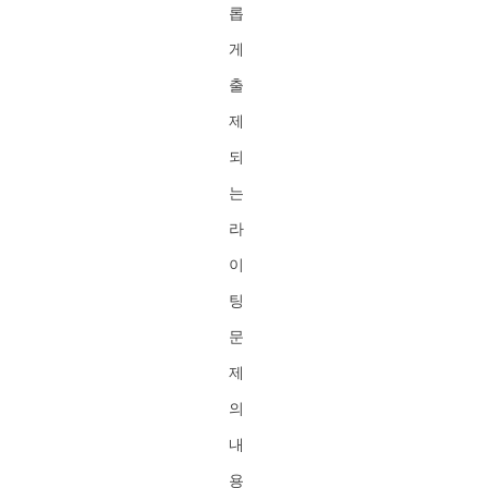
롭
게
출
제
되
는
라
이
팅
문
제
의
내
용