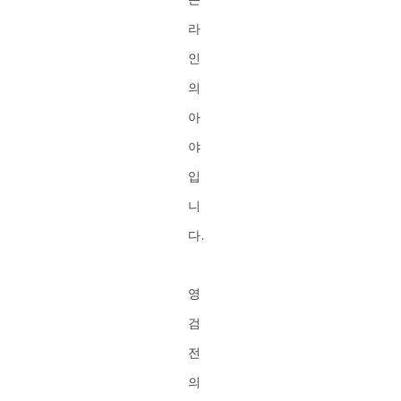
라
인
의
아
야
입
니
다.
영
검
전
의