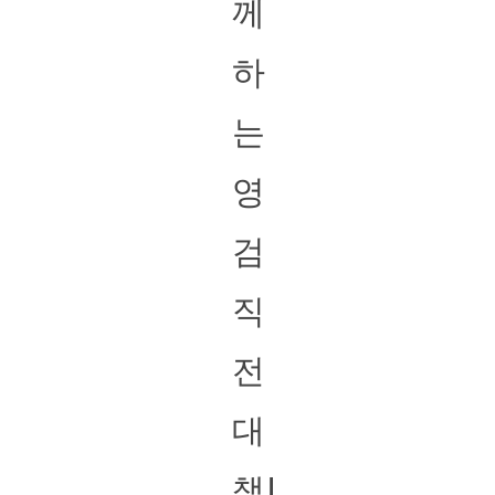
께
하
는
영
검
직
전
대
책!