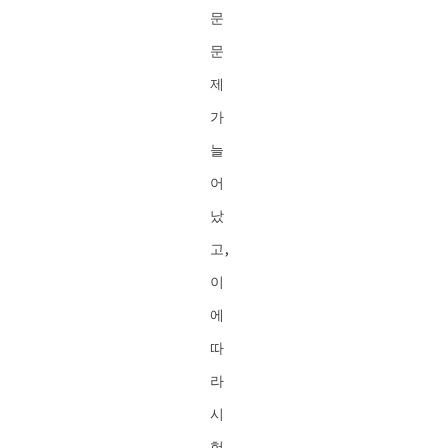
문
문
제
가
늘
어
났
고,
이
에
따
라
시
험