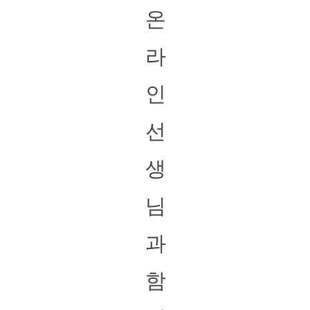
온
라
인
선
생
님
과
함