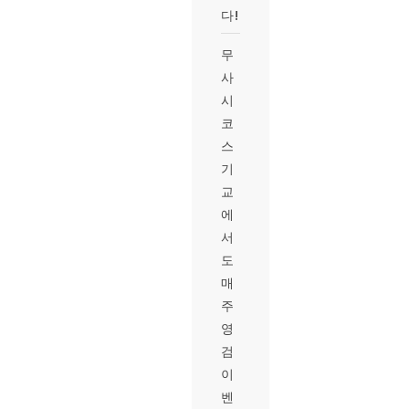
다!
무
사
시
코
스
기
교
에
서
도
매
주
영
검
이
벤