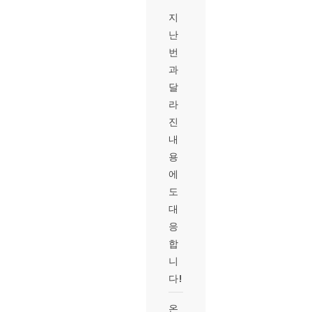
지
난
번
과
달
라
진
내
용
에
도
대
응
합
니
다!
온