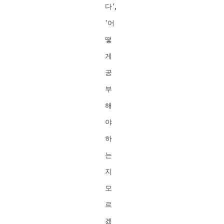
다',
'어
떻
게
공
부
해
야
하
는
지
모
르
겠