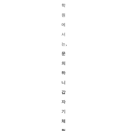
학
원
에
서
는,
문
의
하
니
갑
자
기
체
험