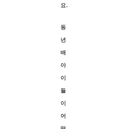
요.
동
년
배
아
이
들
이
어
떤