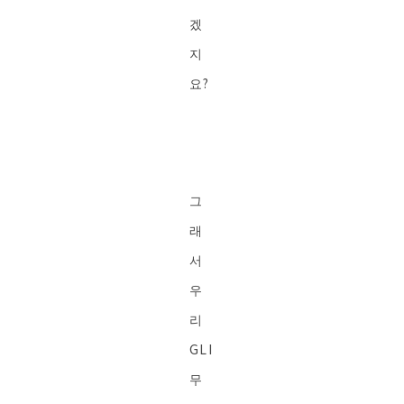
겠
지
요?
그
래
서
우
리
GLI
무