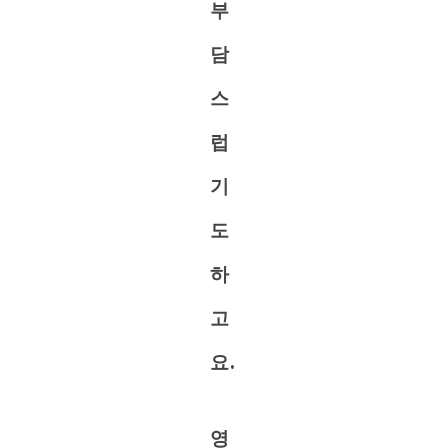
부
담
스
럽
기
도
하
고
요.
영