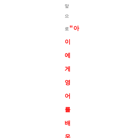
앞
으
"아
로
이
에
게
영
어
를
배
우