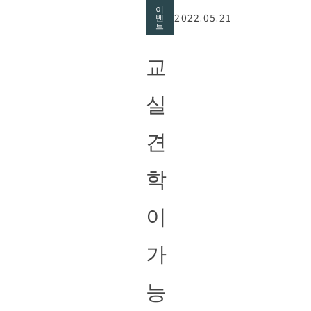
이
2022.05.21
벤
트
교
실
견
학
이
가
능