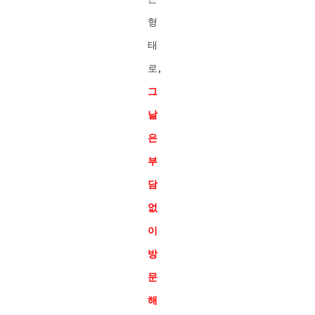
형
태
로,
그
날
은
부
담
없
이
방
문
해