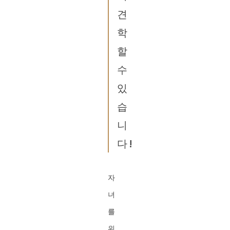
견
학
할
수
있
습
니
다!
자
녀
를
위