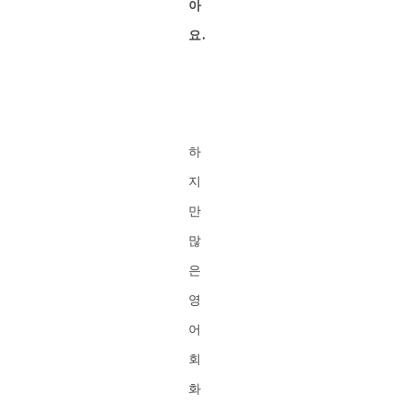
아
요.
하
지
만
많
은
영
어
회
화