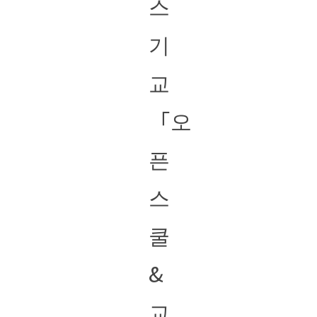
스
기
교
「오
픈
스
쿨
&
교