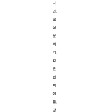
다
면,
교
실
분
위
기,
같
은
반
학
생
들,
강