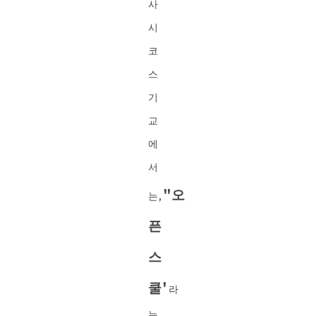
사
시
코
스
기
교
에
서
"오
는,
픈
스
쿨'
라
는