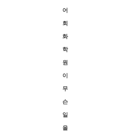
어
회
화
학
원
이
무
슨
일
을