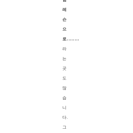
레
슨
으
로........
라
는
곳
도
많
습
니
다.
그