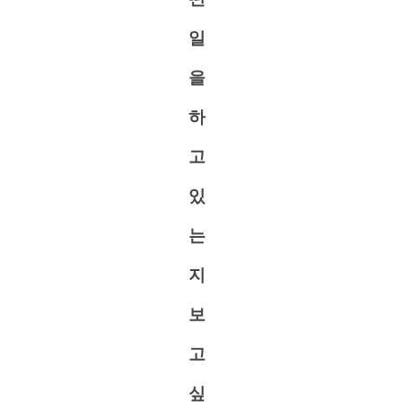
일
을
하
고
있
는
지
보
고
싶