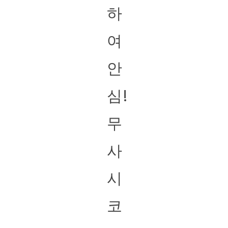
하
여
안
심!
무
사
시
코