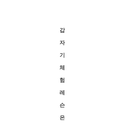
갑
자
기
체
험
레
슨
은