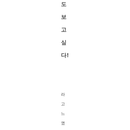
도
보
고
싶
다!
라
고
느
꼈