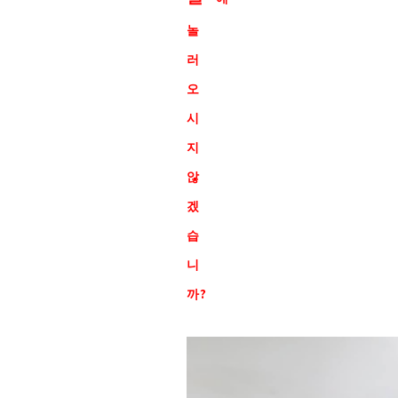
놀
러
오
시
지
않
겠
습
니
까?