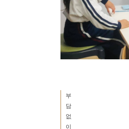
부
담
없
이