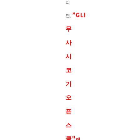
다
”
GLI
면,
무
사
시
코
기
오
픈
스
쿨"
에