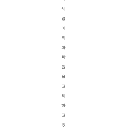
해
영
어
회
화
학
원
을
고
려
하
고
있