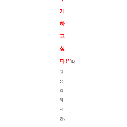
게
하
고
싶
다!"
라
고
생
각
하
지
만,