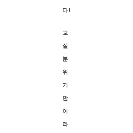
다!
교
실
분
위
기
만
이
라