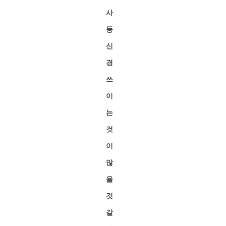
사
등
신
경
쓰
이
는
것
이
많
을
것
같