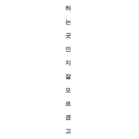
하
는
곳
인
지
잘
모
르
겠
고