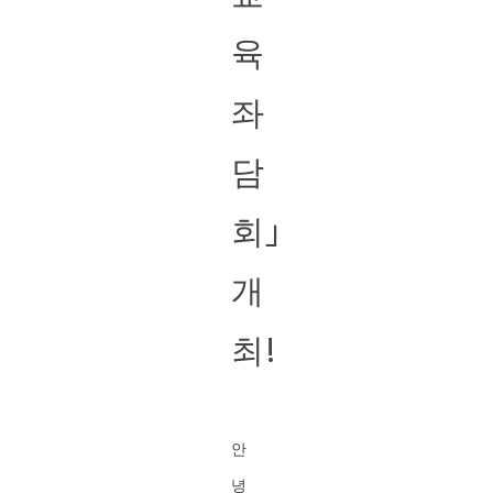
육
좌
담
회」
개
최!
안
녕