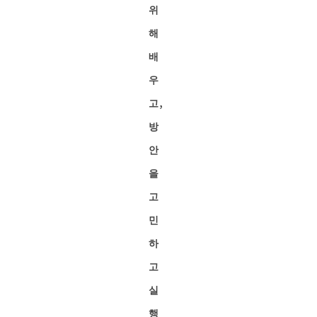
위
해
배
우
고,
방
안
을
고
민
하
고
실
행