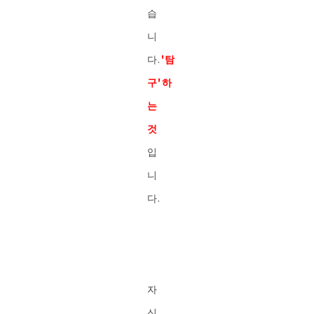
습
니
다.
'탐
구'하
는
것
입
니
다.
자
신