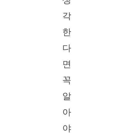
각
한
다
면
꼭
알
아
야