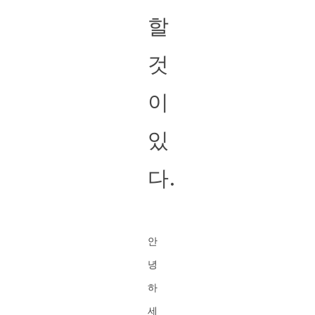
할
것
이
있
다.
안
녕
하
세