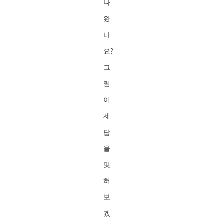
나
왔
나
요?
그
럼
이
제
답
을
맞
혀
보
겠