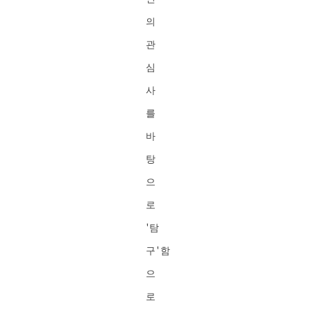
의
관
심
사
를
바
탕
으
로
'탐
구'함
으
로