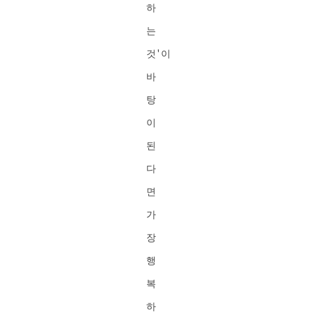
하
는
것'이
바
탕
이
된
다
면
가
장
행
복
하