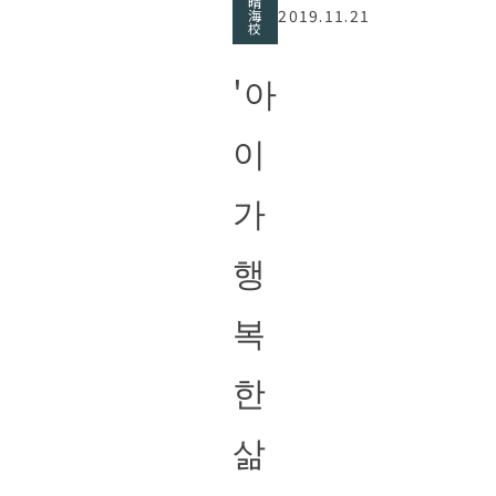
晴
2019.11.21
海
校
'아
이
가
행
복
한
삶