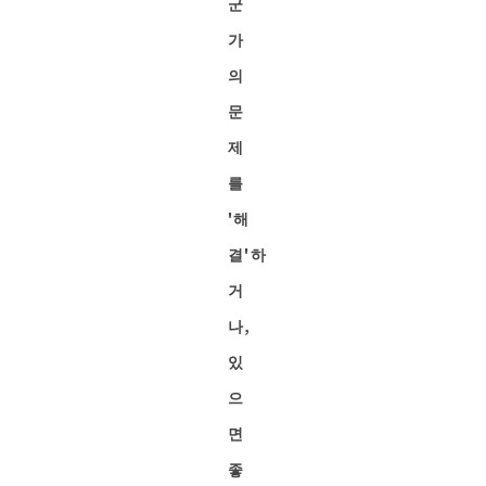
군
가
의
문
제
를
'해
결'하
거
나,
있
으
면
좋