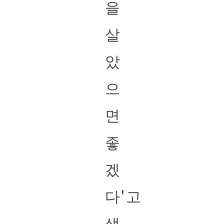
을
살
았
으
면
좋
겠
다'고
생