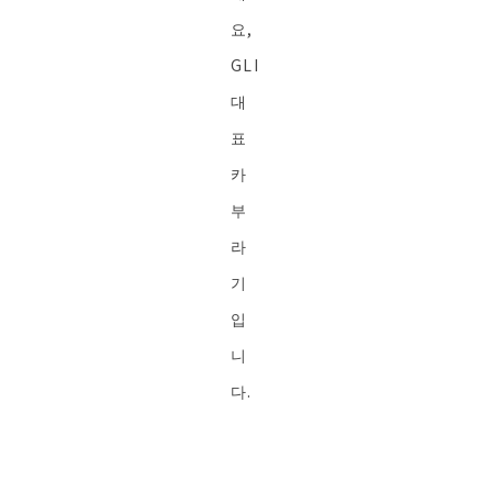
요,
GLI
대
표
카
부
라
기
입
니
다.