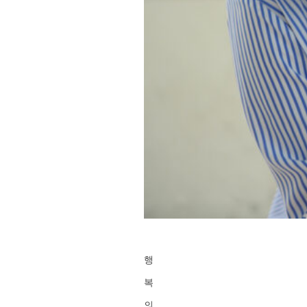
행
복
의