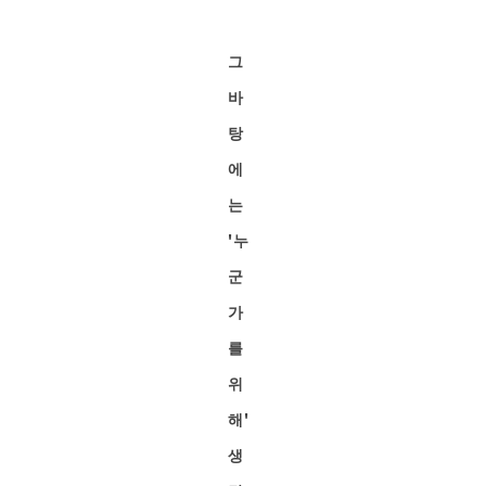
그
바
탕
에
는
'누
군
가
를
위
해'
생