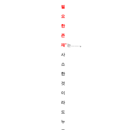
필
요
한
존
재'
는.......,
사
소
한
것
이
라
도
누