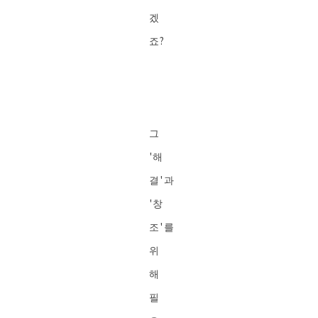
겠
죠?
그
'해
결'과
'창
조'를
위
해
필