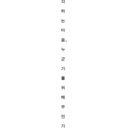
각
하
는
마
음,
누
군
가
를
위
해
무
언
가