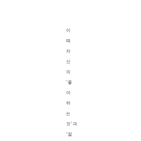
이
때
자
신
의
'좋
아
하
는
것'과
'잘