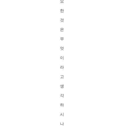
요
한
것
은
무
엇
이
라
고
생
각
하
시
나