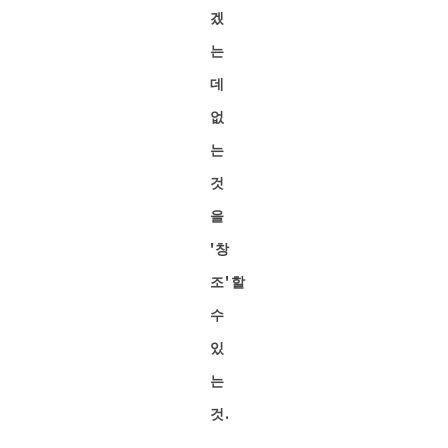
겠
는
데
없
는
것
을
'창
조'할
수
있
는
것.