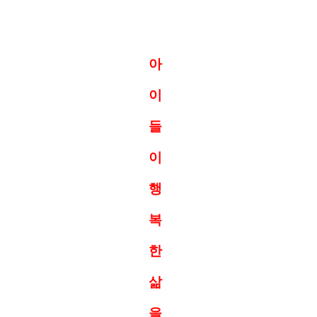
아
이
들
이
행
복
한
삶
을