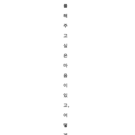
를
해
주
고
싶
은
마
음
이
있
고,
어
떻
게