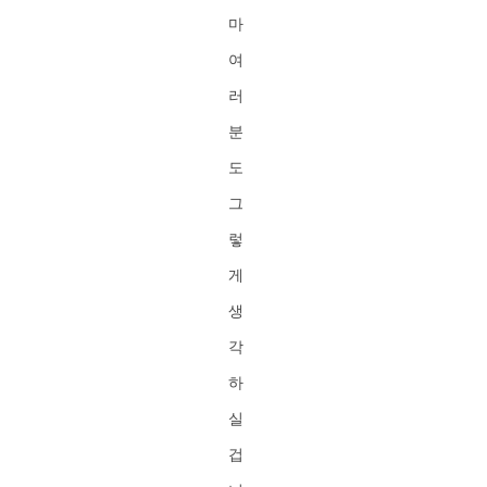
마
여
러
분
도
그
렇
게
생
각
하
실
겁