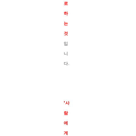
로
하
는
것
입
니
다.
'사
람
에
게