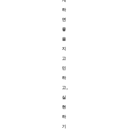
하
면
좋
을
지
고
민
하
고,
실
현
하
기