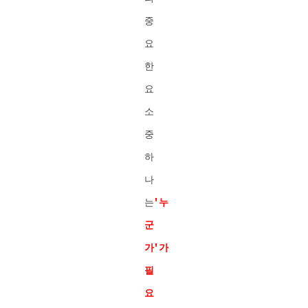
중
요
한
요
소
중
하
나
는
'누
군
가'가
필
요