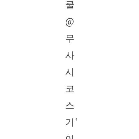
쿨
@
무
사
시
코
스
기'
이