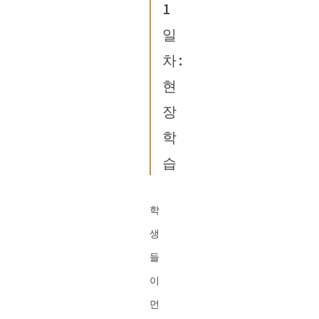
1
일
차:
현
장
학
습
학
생
들
이
먼