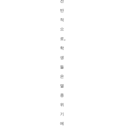
전
반
적
으
로,
학
생
들
은
멸
종
위
기
에