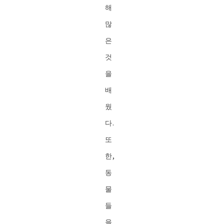
해
많
은
것
을
배
웠
다.
또
한,
동
물
들
을