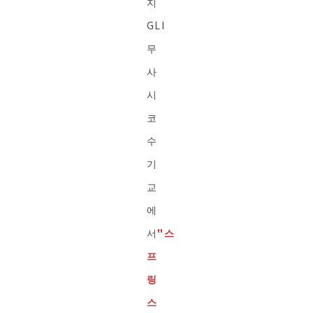
지
GLI
무
사
시
코
수
기
교
에
서
"스
프
링
스