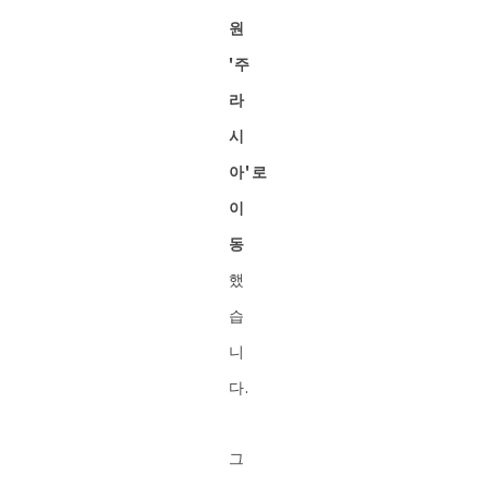
원
'주
라
시
아'로
이
동
했
습
니
다.
그