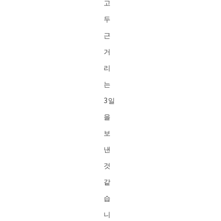
고
두
근
거
리
는
3일
을
보
낸
것
같
습
니