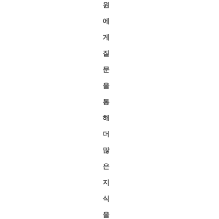
원
에
게
질
문
을
통
해
더
많
은
지
식
을