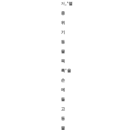
저,
'멸
종
위
기
동
물
목
록'을
손
에
들
고
동
물