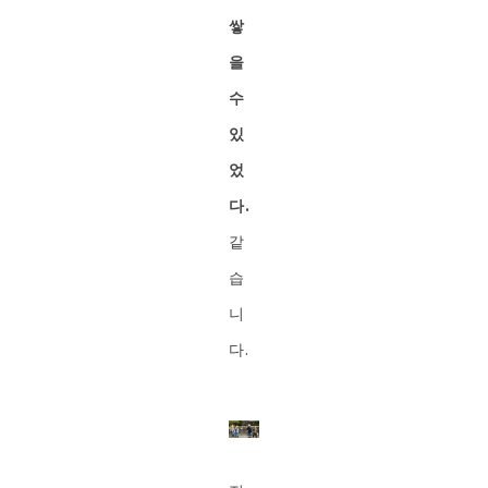
쌓
을
수
있
었
다.
같
습
니
다.