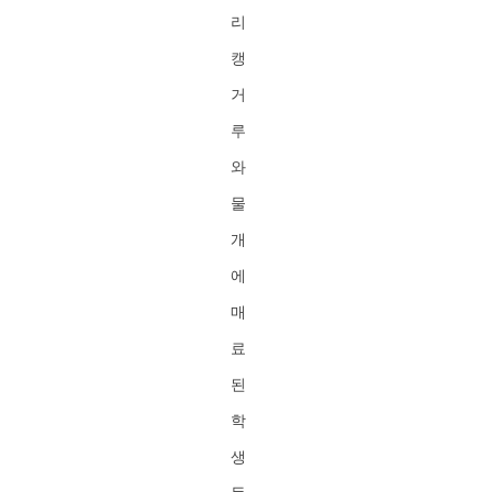
리
캥
거
루
와
물
개
에
매
료
된
학
생