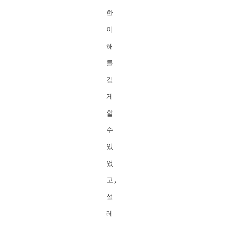
한
이
해
를
깊
게
할
수
있
었
고,
설
레