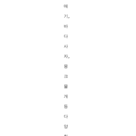
매
기,
바
다
사
자,
몽
크
물
개
등
다
양