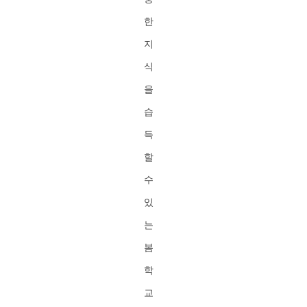
한
지
식
을
습
득
할
수
있
는
봄
학
교