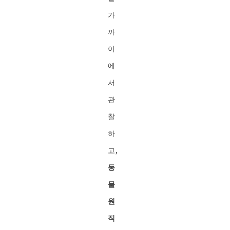
가
까
이
에
서
관
찰
하
고,
동
물
원
직