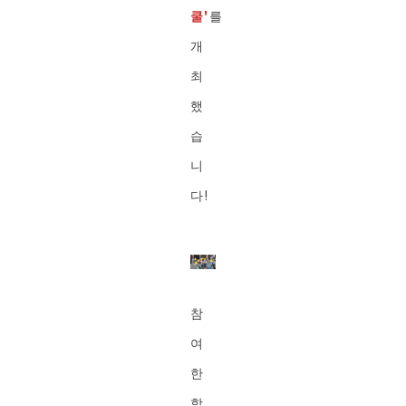
쿨'
를
개
최
했
습
니
다!
참
여
한
학