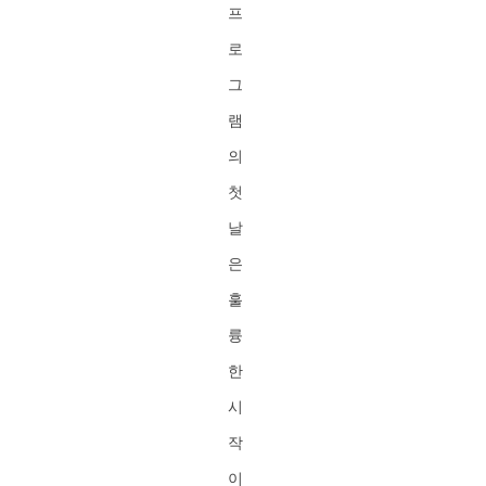
프
로
그
램
의
첫
날
은
훌
륭
한
시
작
이