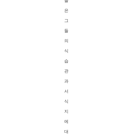
들
은
그
들
의
식
습
관
과
서
식
지
에
대