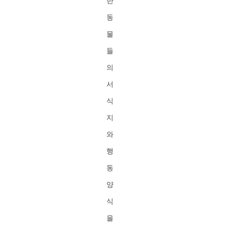
한
동
물
들
의
서
식
지
와
행
동
양
식
을