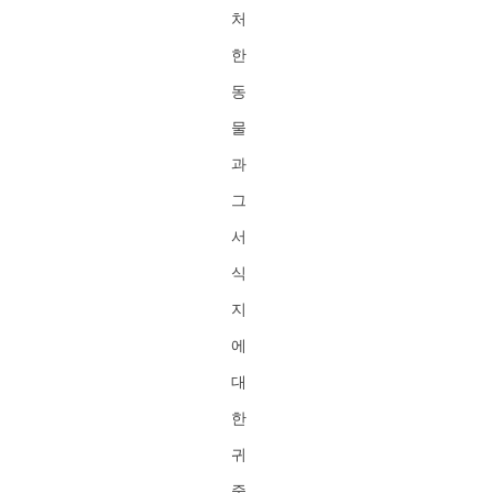
처
한
동
물
과
그
서
식
지
에
대
한
귀
중