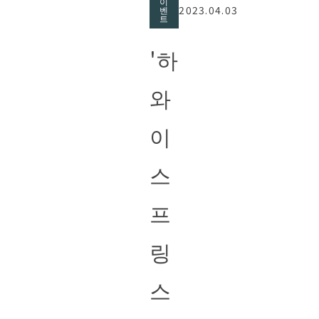
이
2023.04.03
벤
트
'하
와
이
스
프
링
스