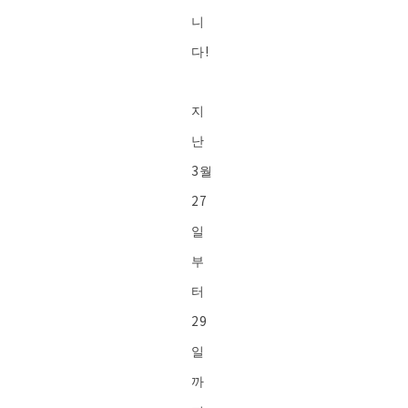
니
다!
지
난
3월
27
일
부
터
29
일
까