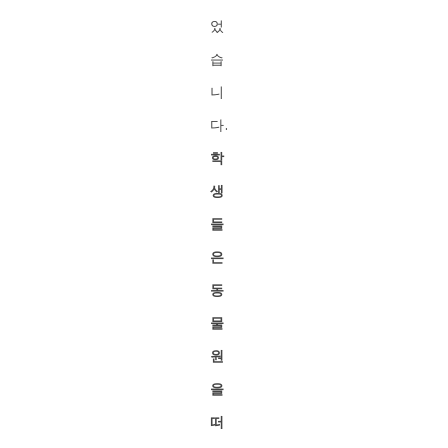
었
습
니
다.
학
생
들
은
동
물
원
을
떠