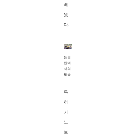
배
웠
다.
동물
원에
서의
모습
특
히
키
노
보