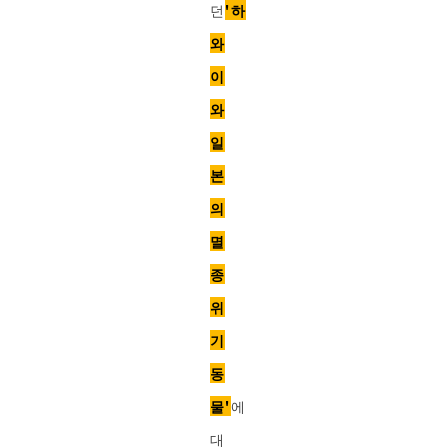
던
'하
와
이
와
일
본
의
멸
종
위
기
동
물'
에
대