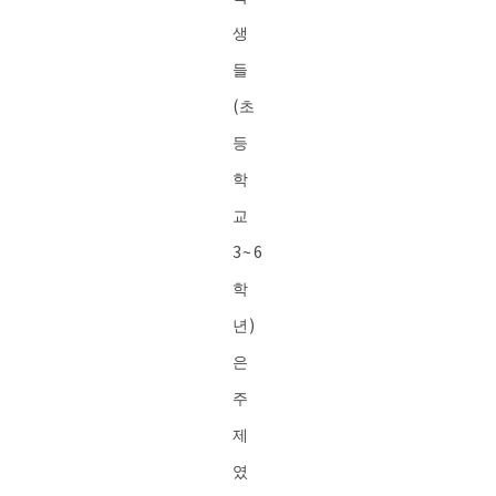
생
들
(초
등
학
교
3~6
학
년)
은
주
제
였