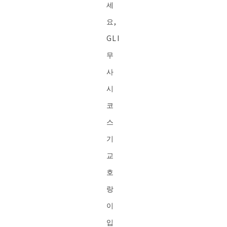
세
요,
GLI
무
사
시
코
스
기
교
호
랑
이
입